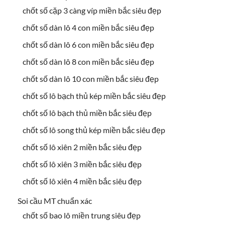
chốt số cặp 3 càng víp miền bắc siêu đẹp
chốt số dàn lô 4 con miền bắc siêu đẹp
chốt số dàn lô 6 con miền bắc siêu đẹp
chốt số dàn lô 8 con miền bắc siêu đẹp
chốt số dàn lô 10 con miền bắc siêu đẹp
chốt số lô bạch thủ kép miền bắc siêu đẹp
chốt số lô bạch thủ miền bắc siêu đẹp
chốt số lô song thủ kép miền bắc siêu đẹp
chốt số lô xiên 2 miền bắc siêu đẹp
chốt số lô xiên 3 miền bắc siêu đẹp
chốt số lô xiên 4 miền bắc siêu đẹp
Soi cầu MT chuẩn xác
chốt số bao lô miền trung siêu đẹp