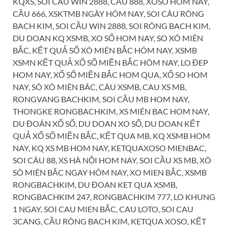
KQXS, SOI CAU WIN 2888, CẦU 888, XOSO HOM NAY,
CẦU 666, XSKTMB NGÀY HÔM NAY, SOI CÂU RÔNG
BACH KIM, SOI CẦU WIN 2888, SOI RÔNG BACH KIM,
DU DOAN KQ XSMB, XO SỐ HOM NAY, SO XÔ MIÊN
BẮC, KẾT QUẢ SỔ XÔ MIÊN BẮC HÔM NAY, XSMB
XSMN KẾT QUẢ XỐ SỐ MIỀN BẮC HÔM NAY, LO ĐEP
HOM NAY, XỔ SỐ MIỀN BẮC HOM QUA, XỔ SO HOM
NAY, SÔ XÔ MIÊN BÂC, CÂU XSMB, CAU XS MB,
RONGVANG BACHKIM, SOI CẦU MB HOM NAY,
THONGKE RONGBACHKIM, XS MIÊN BAC HOM NAY,
DU ĐOÁN XỔ SỐ, DU DOAN XO SỐ, DU DOAN KẾT
QUẢ XỔ SỐ MIỀN BẮC, KẾT QUA MB, KQ XSMB HOM
NAY, KQ XS MB HOM NAY, KETQUAXOSO MIENBAC,
SOI CÂU 88, XS HÀ NỘI HOM NAY, SOI CẦU XS MB, XÔ
SÔ MIÊN BĂC NGAY HÔM NAY, XO MIEN BẮC, XSMB
RONGBACHKIM, DU ĐOAN KET QUA XSMB,
RONGBACHKIM 247, RONGBACHKIM 777, LO KHUNG
1 NGAY, SOI CAU MIEN BẮC, CAU LOTO, SOI CAU
3CANG, CẦU RÔNG BACH KIM, KETQUA XOSO, KẾT