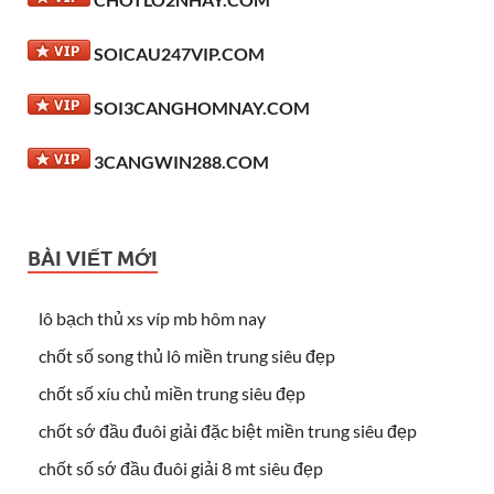
SOICAU247VIP.COM
SOI3CANGHOMNAY.COM
3CANGWIN288.COM
BÀI VIẾT MỚI
lô bạch thủ xs víp mb hôm nay
chốt số song thủ lô miền trung siêu đẹp
chốt số xíu chủ miền trung siêu đẹp
chốt sớ đầu đuôi giải đặc biệt miền trung siêu đẹp
chốt số sớ đầu đuôi giải 8 mt siêu đẹp