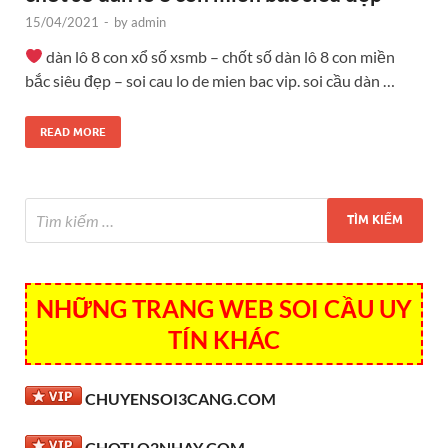
15/04/2021
-
by
admin
dàn lô 8 con xổ số xsmb – chốt số dàn lô 8 con miền
bắc siêu đẹp – soi cau lo de mien bac vip. soi cầu dàn …
READ MORE
NHỮNG TRANG WEB SOI CẦU UY
TÍN KHÁC
CHUYENSOI3CANG.COM
CHOTLO2NHAY.COM