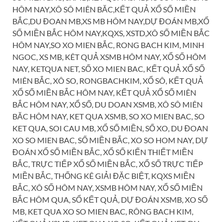
HÔM NAY,XÔ SÔ MIÊN BĂC,KẾT QUẢ XỔ SỐ MIỀN
BẮC,DU ĐOAN MB,XS MB HÔM NAY,DỰ ĐOÁN MB,XỔ
SỐ MIỀN BẮC HÔM NAY,KQXS, XSTD,XÔ SỐ MIỀN BẮC
HÔM NAY,SO XO MIEN BẮC, RONG BACH KIM, MINH
NGOC, XS MB, KÊT QUẢ XSMB HÔM NAY, XỔ SỐ HÔM
NAY, KETQUA NET, SỐ XO MIEN BAC, KẾT QUẢ XỔ SỐ
MIÊN BẮC, XÔ SO, RONGBACHKIM, XỔ SÔ, KẾT QUẢ
XỔ SỐ MIỀN BẮC HÔM NAY, KẾT QUẢ XỔ SỐ MIÊN
BẮC HÔM NAY, XỔ SỐ, DU DOAN XSMB, XÔ SÔ MIÊN
BĂC HÔM NAY, KET QUA XSMB, SO XO MIEN BAC, SO
KET QUA, SOI CAU MB, XỔ SỐ MIỀN, SỐ XO, DU ĐOAN
XO SO MIEN BAC, SỐ MIỀN BẮC, XO SO HOM NAY, DỰ
ĐOÁN XỔ SỐ MIỀN BẮC, XỔ SỐ KIẾN THIẾT MIỀN
BẮC, TRỰC TIẾP XỔ SỐ MIỀN BẮC, XỔ SỐ TRỰC TIẾP
MIỀN BẮC, THỐNG KÊ GIẢI ĐẶC BIỆT, KQXS MIỀN
BẮC, XÔ SỐ HÔM NAY, XSMB HÔM NAY, XỔ SỐ MIỀN
BẮC HÔM QUA, SỔ KẾT QUẢ, DỰ ĐOÁN XSMB, XO SỐ
MB, KET QUA XO SO MIEN BAC, RÔNG BACH KIM,