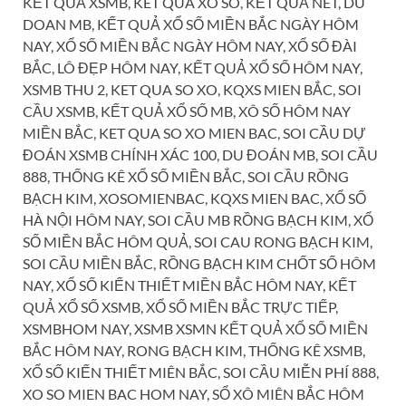
KẾT QUẢ XSMB, KET QUA XO SO, KẾT QUẢ NET, DU
DOAN MB, KẾT QUẢ XỔ SỐ MIỀN BẮC NGÀY HÔM
NAY, XỔ SỐ MIỀN BẮC NGÀY HÔM NAY, XỔ SỐ ĐÀI
BẮC, LÔ ĐẸP HÔM NAY, KẾT QUẢ XỔ SỐ HÔM NAY,
XSMB THU 2, KET QUA SO XO, KQXS MIEN BẮC, SOI
CẦU XSMB, KẾT QUẢ XỔ SỐ MB, XÔ SỐ HÔM NAY
MIỀN BẮC, KET QUA SO XO MIEN BAC, SOI CẦU DỰ
ĐOÁN XSMB CHÍNH XÁC 100, DU ĐOÁN MB, SOI CẦU
888, THỐNG KÊ XỔ SỐ MIỀN BẮC, SOI CẦU RỒNG
BẠCH KIM, XOSOMIENBAC, KQXS MIEN BAC, XỔ SỐ
HÀ NỘI HÔM NAY, SOI CẦU MB RỒNG BẠCH KIM, XỔ
SỐ MIỀN BẮC HÔM QUẢ, SOI CAU RONG BẠCH KIM,
SOI CẦU MIỀN BẮC, RỒNG BẠCH KIM CHỐT SỐ HÔM
NAY, XỔ SỐ KIẾN THIẾT MIỀN BẮC HÔM NAY, KẾT
QUẢ XỔ SỐ XSMB, XỔ SỐ MIỀN BẮC TRỰC TIẾP,
XSMBHOM NAY, XSMB XSMN KẾT QUẢ XỔ SỐ MIỀN
BẮC HÔM NAY, RONG BẠCH KIM, THỐNG KÊ XSMB,
XỔ SỐ KIẾN THIẾT MIÊN BẮC, SOI CẦU MIỄN PHÍ 888,
XO SO MIEN BAC HOM NAY, SỔ XÔ MIÊN BẮC HÔM