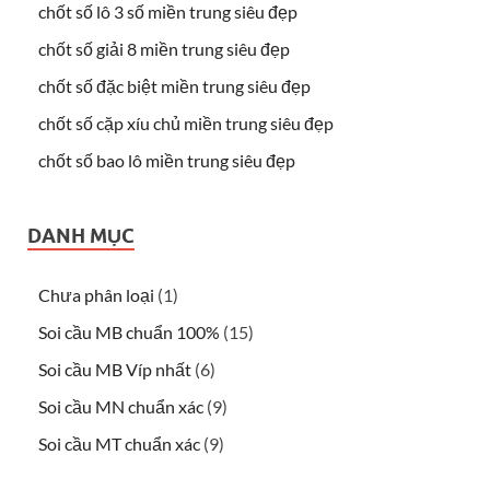
chốt số lô 3 số miền trung siêu đẹp
chốt số giải 8 miền trung siêu đẹp
chốt số đặc biệt miền trung siêu đẹp
chốt số cặp xíu chủ miền trung siêu đẹp
chốt số bao lô miền trung siêu đẹp
DANH MỤC
Chưa phân loại
(1)
Soi cầu MB chuẩn 100%
(15)
Soi cầu MB Víp nhất
(6)
Soi cầu MN chuẩn xác
(9)
Soi cầu MT chuẩn xác
(9)