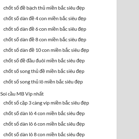
chốt số đề bạch thủ miền bắc siêu đẹp
chốt số dàn đề 4 con miền bắc siêu đẹp
chốt số dàn đề 6 con miền bắc siêu đẹp
chốt số dàn đề 8 con miền bắc siêu đẹp
chốt số dàn đề 10 con miền bắc siêu đẹp
chốt số đề đầu đuôi miền bắc siêu đẹp
chốt số song thủ đề miền bắc siêu đẹp
chốt số song thủ lô miền bắc siêu đẹp
Soi cầu MB Víp nhất
chốt số cặp 3 càng víp miền bắc siêu đẹp
chốt số dàn lô 4 con miền bắc siêu đẹp
chốt số dàn lô 6 con miền bắc siêu đẹp
chốt số dàn lô 8 con miền bắc siêu đẹp