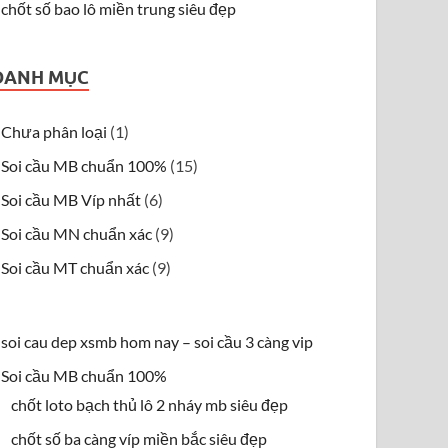
chốt số bao lô miền trung siêu đẹp
DANH MỤC
Chưa phân loại
(1)
Soi cầu MB chuẩn 100%
(15)
Soi cầu MB Víp nhất
(6)
Soi cầu MN chuẩn xác
(9)
Soi cầu MT chuẩn xác
(9)
soi cau dep xsmb hom nay – soi cầu 3 càng vip
Soi cầu MB chuẩn 100%
chốt loto bạch thủ lô 2 nháy mb siêu đẹp
chốt số ba càng víp miền bắc siêu đẹp