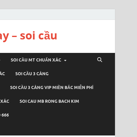
y – soi cầu
SOI CẦU MT CHUẨN XÁC
XÁC
SOI CẦU 3 CÀNG
SOI CẦU 3 CÀNG VIP MIỀN BẮC MIỄN PHÍ
 XÁC
SOI CAU MB RONG BACH KIM
 666