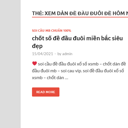
THẺ:
XEM DÀN ĐỀ ĐẦU ĐUÔI ĐỀ HÔM 
SOI CẦU MB CHUẨN 100%
chốt số đề đầu đuôi miền bắc siêu
đẹp
15/04/2021
-
by
admin
soi cầu đề đầu đuôi xổ số xsmb – chốt dàn đề
đầu đuôi mb – soi cau vip. soi đề đầu đuôi xổ số
xsmb – chốt dàn …
READ MORE