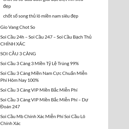
đẹp
chốt số song thủ lô miền nam siêu đẹp
Gio Vang Chot So
Soi Cầu 24h – Soi Cầu 247 – Soi Cầu Bạch Thủ
CHÍNH XÁC
SOI CẦU 3 CÀNG
Soi Cầu 3 Càng 3 Miền Tỷ Lệ Trúng 99%
Soi Cầu 3 Càng Miền Nam Cực Chuẩn Miễn
Phí Hôm Nay 100%
Soi Cầu 3 Càng VIP Miền Bắc Miễn Phí
Soi Cầu 3 Càng VIP Miền Bắc Miễn Phí – Dự
Đoán 247
Soi Cầu Mb Chính Xác Miễn Phí Soi Cầu Lô
Chính Xác