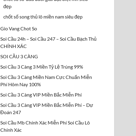
đẹp
chốt số song thủ lô miền nam siêu đẹp
Gio Vang Chot So
Soi Cầu 24h – Soi Cầu 247 – Soi Cầu Bạch Thủ
CHÍNH XÁC
SOI CẦU 3 CÀNG
Soi Cầu 3 Càng 3 Miền Tỷ Lệ Trúng 99%
Soi Cầu 3 Càng Miền Nam Cực Chuẩn Miễn
Phí Hôm Nay 100%
Soi Cầu 3 Càng VIP Miền Bắc Miễn Phí
Soi Cầu 3 Càng VIP Miền Bắc Miễn Phí – Dự
Đoán 247
Soi Cầu Mb Chính Xác Miễn Phí Soi Cầu Lô
Chính Xác