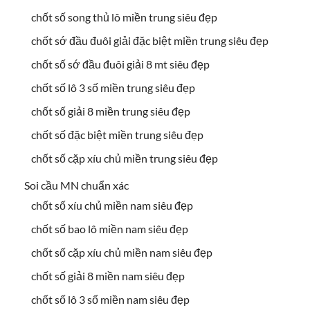
chốt số song thủ lô miền trung siêu đẹp
chốt sớ đầu đuôi giải đặc biệt miền trung siêu đẹp
chốt số sớ đầu đuôi giải 8 mt siêu đẹp
chốt số lô 3 số miền trung siêu đẹp
chốt số giải 8 miền trung siêu đẹp
chốt số đặc biệt miền trung siêu đẹp
chốt số cặp xíu chủ miền trung siêu đẹp
Soi cầu MN chuẩn xác
chốt số xíu chủ miền nam siêu đẹp
chốt số bao lô miền nam siêu đẹp
chốt số cặp xíu chủ miền nam siêu đẹp
chốt số giải 8 miền nam siêu đẹp
chốt số lô 3 số miền nam siêu đẹp