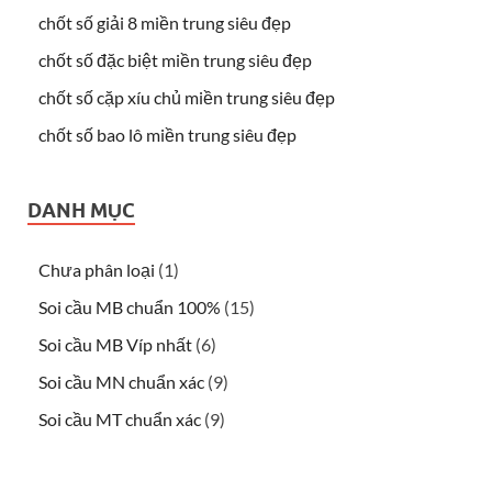
chốt số giải 8 miền trung siêu đẹp
chốt số đặc biệt miền trung siêu đẹp
chốt số cặp xíu chủ miền trung siêu đẹp
chốt số bao lô miền trung siêu đẹp
DANH MỤC
Chưa phân loại
(1)
Soi cầu MB chuẩn 100%
(15)
Soi cầu MB Víp nhất
(6)
Soi cầu MN chuẩn xác
(9)
Soi cầu MT chuẩn xác
(9)