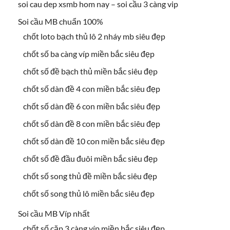
soi cau dep xsmb hom nay – soi cầu 3 càng vip
Soi cầu MB chuẩn 100%
chốt loto bạch thủ lô 2 nháy mb siêu đẹp
chốt số ba càng víp miền bắc siêu đẹp
chốt số đề bạch thủ miền bắc siêu đẹp
chốt số dàn đề 4 con miền bắc siêu đẹp
chốt số dàn đề 6 con miền bắc siêu đẹp
chốt số dàn đề 8 con miền bắc siêu đẹp
chốt số dàn đề 10 con miền bắc siêu đẹp
chốt số đề đầu đuôi miền bắc siêu đẹp
chốt số song thủ đề miền bắc siêu đẹp
chốt số song thủ lô miền bắc siêu đẹp
Soi cầu MB Víp nhất
chốt số cặp 3 càng víp miền bắc siêu đẹp