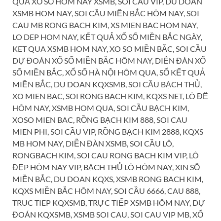
QUẢ XỔ SỐ HÔM NAY XSMB, SOI CAU VIP, DU DOAN
XSMB HOM NAY, SOI CẦU MIỀN BẮC HÔM NAY, SOI
CAU MB RONG BACH KIM, XS MIEN BAC HOM NAY,
LO DEP HOM NAY, KẾT QUẢ XỔ SỐ MIỀN BẮC NGÀY,
KET QUA XSMB HOM NAY, XO SO MIỀN BẮC, SOI CẦU
DỰ ĐOÁN XỔ SỐ MIỀN BẮC HÔM NAY, DIỄN ĐÀN XỔ
SỐ MIỀN BẮC, XỔ SỐ HÀ NỘI HÔM QUA, SỔ KẾT QUẢ
MIỀN BẮC, DU DOAN KQXSMB, SOI CẦU BẠCH THỦ,
XO MIEN BAC, SOI RONG BACH KIM, KQXS NET, LÔ ĐỀ
HÔM NAY, XSMB HOM QUA, SOI CẦU BẠCH KIM,
XOSO MIEN BAC, RỒNG BẠCH KIM 888, SOI CAU
MIEN PHI, SOI CẦU VIP, RỒNG BẠCH KIM 2888, KQXS
MB HOM NAY, DIỄN ĐÀN XSMB, SOI CẦU LÔ,
RONGBACH KIM, SOI CAU RONG BACH KIM VIP, LÔ
ĐẸP HÔM NAY VIP, BẠCH THỦ LÔ HÔM NAY, XIN SỐ
MIỀN BẮC, DU DOAN KQXS, XSMB RONG BACH KIM,
KQXS MIỀN BẮC HÔM NAY, SOI CẦU 6666, CAU 888,
TRUC TIEP KQXSMB, TRỰC TIẾP XSMB HÔM NAY, DỰ
ĐOÁN KQXSMB, XSMB SOI CAU, SOI CAU VIP MB, XỔ