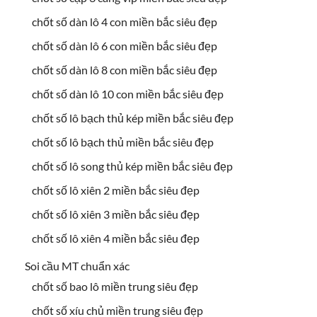
chốt số dàn lô 4 con miền bắc siêu đẹp
chốt số dàn lô 6 con miền bắc siêu đẹp
chốt số dàn lô 8 con miền bắc siêu đẹp
chốt số dàn lô 10 con miền bắc siêu đẹp
chốt số lô bạch thủ kép miền bắc siêu đẹp
chốt số lô bạch thủ miền bắc siêu đẹp
chốt số lô song thủ kép miền bắc siêu đẹp
chốt số lô xiên 2 miền bắc siêu đẹp
chốt số lô xiên 3 miền bắc siêu đẹp
chốt số lô xiên 4 miền bắc siêu đẹp
Soi cầu MT chuẩn xác
chốt số bao lô miền trung siêu đẹp
chốt số xíu chủ miền trung siêu đẹp