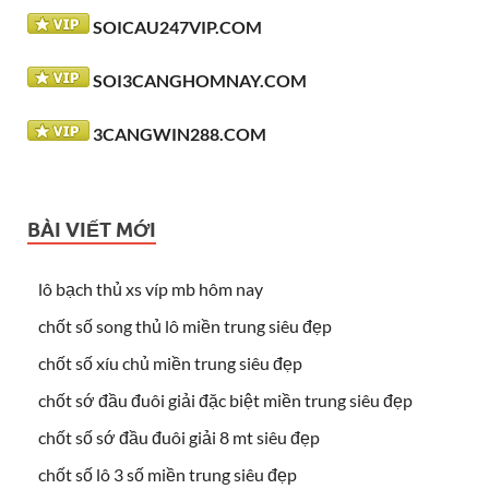
SOICAU247VIP.COM
SOI3CANGHOMNAY.COM
3CANGWIN288.COM
BÀI VIẾT MỚI
lô bạch thủ xs víp mb hôm nay
chốt số song thủ lô miền trung siêu đẹp
chốt số xíu chủ miền trung siêu đẹp
chốt sớ đầu đuôi giải đặc biệt miền trung siêu đẹp
chốt số sớ đầu đuôi giải 8 mt siêu đẹp
chốt số lô 3 số miền trung siêu đẹp