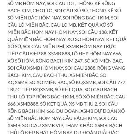
SỐ MB HÔM NAY, SOI CAU TOT, THỐNG KÊ RỒNG
BẠCH KIM, CHOT LO, SOI CẦU XỔ SỐ, THỐNG KÊ XỔ
SỐ MIỀN BẮC HÔM NAY, SOI RỒNG BẠCH KIM, SOI
CẦU LÔ MIỀN BẮC, CAU LO MB, KẾT QUẢ XỔ SỐ
MIỀN BẮC HÔM NAY HÔM NAY, SOI CẦU 188, KẾT
QUẢ MIỀN BẮC HÔM NAY, XO SO HÔM NAY, KET QUẢ
XỔ SỐ, SOI CẦU MIỄN PHÍ, XSMB HÔM NAY TRỰC
TIẾP, CẦU ĐẸP 88, XSMB 888, LÔ ĐẸP HÔM NAY 666,
XỔ SỐ HÔM, RỒNG BẠCH KIM 247, SÔ XÔ MIÊN BAC,
SOI CẦU XSMB HÔM NAY, SOI CAU 2888, RỒNG VÀNG
BẠCH KIM, CAU BACH THU, XS MIEN BẮC, SO
KQXSMB, SO XO MIÊN BAC, SỐ KQXSMB, SOI CẦU 777,
TRỰC TIẾP KQXSMB, SỔ KẾT QUA, SOI CAU BACH
THU, LÔ TOP RỒNG BẠCH KIM, SÔ XÔ MIÊN BẮC, CAU
666, XSMB888, SỔ KET QUẢ, XS MB THU 2, SOI CẦU
RỒNG BẠCH KIM 666, DU DOAN, XSMB DỰ ĐOÁN XỔ
SỐ MIỀN BẮC HÔM NAY, CẦU BẠCH KIM, SOI CÂU
XSMB, SOI CAU XSMB VIP, THAM KHẢO XSMB, BẠCH
THỦ LÔ ĐẸP NHẤT HÔM NAY, DỰ ĐOÁN GIẢI ĐẶC