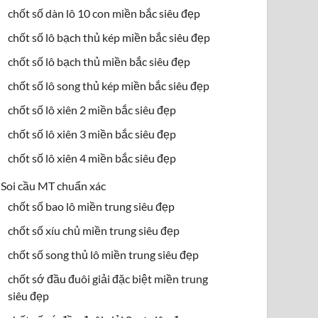
chốt số dàn lô 10 con miền bắc siêu đẹp
chốt số lô bạch thủ kép miền bắc siêu đẹp
chốt số lô bạch thủ miền bắc siêu đẹp
chốt số lô song thủ kép miền bắc siêu đẹp
chốt số lô xiên 2 miền bắc siêu đẹp
chốt số lô xiên 3 miền bắc siêu đẹp
chốt số lô xiên 4 miền bắc siêu đẹp
Soi cầu MT chuẩn xác
chốt số bao lô miền trung siêu đẹp
chốt số xíu chủ miền trung siêu đẹp
chốt số song thủ lô miền trung siêu đẹp
chốt sớ đầu đuôi giải đặc biệt miền trung
siêu đẹp