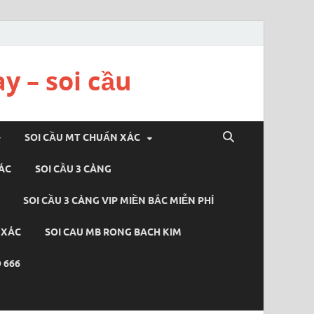
y – soi cầu
SOI CẦU MT CHUẨN XÁC
XÁC
SOI CẦU 3 CÀNG
SOI CẦU 3 CÀNG VIP MIỀN BẮC MIỄN PHÍ
 XÁC
SOI CAU MB RONG BACH KIM
 666