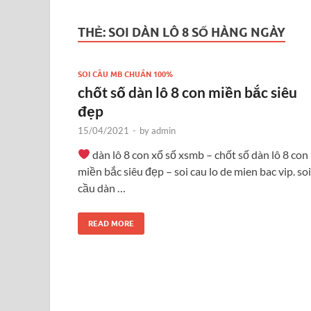
THẺ:
SOI DÀN LÔ 8 SỐ HÀNG NGÀY
SOI CẦU MB CHUẨN 100%
chốt số dàn lô 8 con miền bắc siêu
đẹp
15/04/2021
-
by
admin
dàn lô 8 con xổ số xsmb – chốt số dàn lô 8 con
miền bắc siêu đẹp – soi cau lo de mien bac vip. soi
cầu dàn …
READ MORE