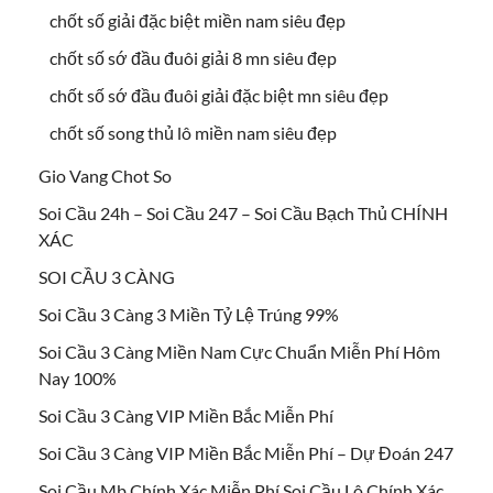
chốt số giải đặc biệt miền nam siêu đẹp
chốt số sớ đầu đuôi giải 8 mn siêu đẹp
chốt số sớ đầu đuôi giải đặc biệt mn siêu đẹp
chốt số song thủ lô miền nam siêu đẹp
Gio Vang Chot So
Soi Cầu 24h – Soi Cầu 247 – Soi Cầu Bạch Thủ CHÍNH
XÁC
SOI CẦU 3 CÀNG
Soi Cầu 3 Càng 3 Miền Tỷ Lệ Trúng 99%
Soi Cầu 3 Càng Miền Nam Cực Chuẩn Miễn Phí Hôm
Nay 100%
Soi Cầu 3 Càng VIP Miền Bắc Miễn Phí
Soi Cầu 3 Càng VIP Miền Bắc Miễn Phí – Dự Đoán 247
Soi Cầu Mb Chính Xác Miễn Phí Soi Cầu Lô Chính Xác