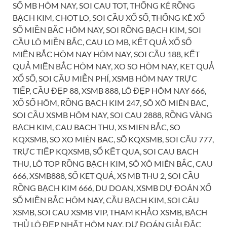
SỐ MB HÔM NAY, SOI CAU TOT, THỐNG KÊ RỒNG
BẠCH KIM, CHOT LO, SOI CẦU XỔ SỐ, THỐNG KÊ XỔ
SỐ MIỀN BẮC HÔM NAY, SOI RỒNG BẠCH KIM, SOI
CẦU LÔ MIỀN BẮC, CAU LO MB, KẾT QUẢ XỔ SỐ
MIỀN BẮC HÔM NAY HÔM NAY, SOI CẦU 188, KẾT
QUẢ MIỀN BẮC HÔM NAY, XO SO HÔM NAY, KET QUẢ
XỔ SỐ, SOI CẦU MIỄN PHÍ, XSMB HÔM NAY TRỰC
TIẾP, CẦU ĐẸP 88, XSMB 888, LÔ ĐẸP HÔM NAY 666,
XỔ SỐ HÔM, RỒNG BẠCH KIM 247, SÔ XÔ MIÊN BAC,
SOI CẦU XSMB HÔM NAY, SOI CAU 2888, RỒNG VÀNG
BẠCH KIM, CAU BACH THU, XS MIEN BẮC, SO
KQXSMB, SO XO MIÊN BAC, SỐ KQXSMB, SOI CẦU 777,
TRỰC TIẾP KQXSMB, SỔ KẾT QUA, SOI CAU BACH
THU, LÔ TOP RỒNG BẠCH KIM, SÔ XÔ MIÊN BẮC, CAU
666, XSMB888, SỔ KET QUẢ, XS MB THU 2, SOI CẦU
RỒNG BẠCH KIM 666, DU DOAN, XSMB DỰ ĐOÁN XỔ
SỐ MIỀN BẮC HÔM NAY, CẦU BẠCH KIM, SOI CÂU
XSMB, SOI CAU XSMB VIP, THAM KHẢO XSMB, BẠCH
THỦ LÔ ĐẸP NHẤT HÔM NAY, DỰ ĐOÁN GIẢI ĐẶC