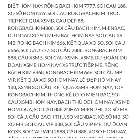
BIỆT HÔM NAY, RỒNG BẠCH KIM 7777, SOI CAU 188,
XO SỐ HÔM NAY, SOI CAU RONGBACHKIM, TRUC
TIEP KET QUA XSMB, CAU DEP 88,
RONGBACHKIM888, SOI CẦU BACH KIM, MIENBAC,
DU DOAN XO SO MIEN BAC HOM NAY, SOI CAU XS
MB, RONG BACH KIM666, KẾT QUA XO SO, SOI CAU
6666, SOI CAU 777, SOI CẦU 2888, RONGBACHKIM
888, CẦU XSMB, SOI CẦU XSMN, XSMB DỰ ĐOÁN, DU
ĐOAN XSMB HOM NAY, XS TRỰC TIẾP MB, RỒNG
BẠCH KIM 6868, RONGBACHKIM 666, SOI CẦU MB
VIP, KẾT QUA XO SO HOM NAY, LÔ ĐẸP HÔM NAY
188, XSMB SOI CẦU, KET QUA XSMB HÔM NAY, TOP
RONGBACHKIM, THỐNG KÊ LOTO MIỀN BẮC, SOI
CÂU XSMB HÔM NAY, BẠCH THỦ DE HÔM NAY, XS MB
HOM QUA, SOI CAU 888 2NHAY MIEN PHI, XO SÔ MB,
SOI CÂU, CẦU BẠCH THỦ, SOMIENBAC, XÔ SỐ MB, SỐ
XO MB, SOI CAU VIP 888, SOI CẦU VIP MB, DỰ ĐOÁN
KQXS, SOI CAU WIN 2888, CẦU 888, XOSO HOM NAY,