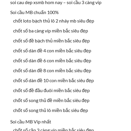
soi cau dep xsmb hom nay – soi cầu 3 càng vip
Soi cầu MB chuẩn 100%
chốt loto bạch thủ lô 2 nháy mb siêu đẹp
chốt số ba càng víp miền bắc siêu đẹp
chốt số đề bạch thủ miền bắc siêu đẹp
chốt số dàn đề 4 con miền bắc siêu đẹp
chốt số dàn đề 6 con miền bắc siêu đẹp
chốt số dàn đề 8 con miền bắc siêu đẹp
chốt số dàn đề 10 con miền bắc siêu đẹp
chốt số đề đầu đuôi miền bắc siêu đẹp
chốt số song thủ đề miền bắc siêu đẹp
chốt số song thủ lô miền bắc siêu đẹp
Soi cầu MB Víp nhất
chốt số cặp 3 càng víp miền bắc siêu đẹp