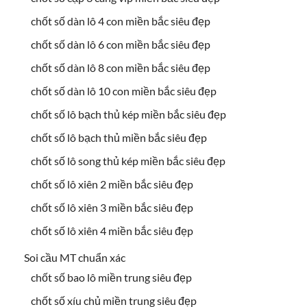
chốt số dàn lô 4 con miền bắc siêu đẹp
chốt số dàn lô 6 con miền bắc siêu đẹp
chốt số dàn lô 8 con miền bắc siêu đẹp
chốt số dàn lô 10 con miền bắc siêu đẹp
chốt số lô bạch thủ kép miền bắc siêu đẹp
chốt số lô bạch thủ miền bắc siêu đẹp
chốt số lô song thủ kép miền bắc siêu đẹp
chốt số lô xiên 2 miền bắc siêu đẹp
chốt số lô xiên 3 miền bắc siêu đẹp
chốt số lô xiên 4 miền bắc siêu đẹp
Soi cầu MT chuẩn xác
chốt số bao lô miền trung siêu đẹp
chốt số xíu chủ miền trung siêu đẹp