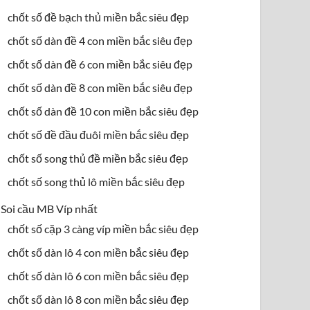
chốt số đề bạch thủ miền bắc siêu đẹp
chốt số dàn đề 4 con miền bắc siêu đẹp
chốt số dàn đề 6 con miền bắc siêu đẹp
chốt số dàn đề 8 con miền bắc siêu đẹp
chốt số dàn đề 10 con miền bắc siêu đẹp
chốt số đề đầu đuôi miền bắc siêu đẹp
chốt số song thủ đề miền bắc siêu đẹp
chốt số song thủ lô miền bắc siêu đẹp
Soi cầu MB Víp nhất
chốt số cặp 3 càng víp miền bắc siêu đẹp
chốt số dàn lô 4 con miền bắc siêu đẹp
chốt số dàn lô 6 con miền bắc siêu đẹp
chốt số dàn lô 8 con miền bắc siêu đẹp