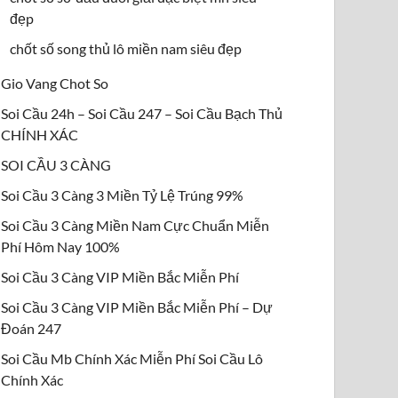
đẹp
chốt số song thủ lô miền nam siêu đẹp
Gio Vang Chot So
Soi Cầu 24h – Soi Cầu 247 – Soi Cầu Bạch Thủ
CHÍNH XÁC
SOI CẦU 3 CÀNG
Soi Cầu 3 Càng 3 Miền Tỷ Lệ Trúng 99%
Soi Cầu 3 Càng Miền Nam Cực Chuẩn Miễn
Phí Hôm Nay 100%
Soi Cầu 3 Càng VIP Miền Bắc Miễn Phí
Soi Cầu 3 Càng VIP Miền Bắc Miễn Phí – Dự
Đoán 247
Soi Cầu Mb Chính Xác Miễn Phí Soi Cầu Lô
Chính Xác