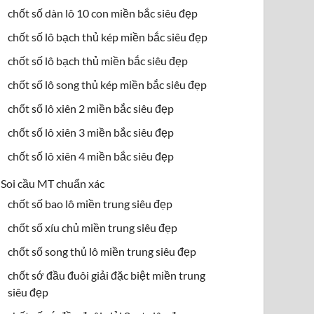
chốt số dàn lô 10 con miền bắc siêu đẹp
chốt số lô bạch thủ kép miền bắc siêu đẹp
chốt số lô bạch thủ miền bắc siêu đẹp
chốt số lô song thủ kép miền bắc siêu đẹp
chốt số lô xiên 2 miền bắc siêu đẹp
chốt số lô xiên 3 miền bắc siêu đẹp
chốt số lô xiên 4 miền bắc siêu đẹp
Soi cầu MT chuẩn xác
chốt số bao lô miền trung siêu đẹp
chốt số xíu chủ miền trung siêu đẹp
chốt số song thủ lô miền trung siêu đẹp
chốt sớ đầu đuôi giải đặc biệt miền trung
siêu đẹp