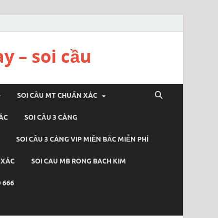
y – soi cầu
SOI CẦU MT CHUẨN XÁC
XÁC
SOI CẦU 3 CÀNG
SOI CẦU 3 CÀNG VIP MIỀN BẮC MIỄN PHÍ
 XÁC
SOI CAU MB RONG BACH KIM
 666