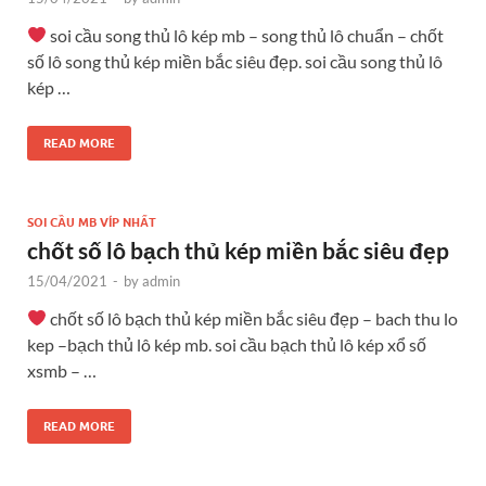
soi cầu song thủ lô kép mb – song thủ lô chuẩn – chốt
số lô song thủ kép miền bắc siêu đẹp. soi cầu song thủ lô
kép …
READ MORE
SOI CẦU MB VÍP NHẤT
chốt số lô bạch thủ kép miền bắc siêu đẹp
15/04/2021
-
by
admin
chốt số lô bạch thủ kép miền bắc siêu đẹp – bach thu lo
kep –bạch thủ lô kép mb. soi cầu bạch thủ lô kép xổ số
xsmb – …
READ MORE