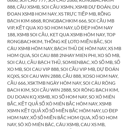
888, CẦU XSMB, SOI CẦU XSMN, XSMB DỰ ĐOÁN, DU
ĐOAN XSMB HOM NAY, XS TRỰC TIẾP MB, RỒNG
BẠCH KIM 6868, RONGBACHKIM 666, SOI CẦU MB
VIP, KẾT QUA XO SO HOM NAY, LÔ ĐẸP HÔM NAY
188, XSMB SOI CẦU, KET QUA XSMB HÔM NAY, TOP
RONGBACHKIM, THỐNG KÊ LOTO MIỀN BẮC, SOI
CÂU XSMB HÔM NAY, BẠCH THỦ DE HÔM NAY, XS MB
HOM QUA, SOI CAU 888 2NHAY MIEN PHI, XO SÔ MB,
SOI CÂU, CẦU BẠCH THỦ, SOMIENBAC, XÔ SỐ MB, SỐ
XO MB, SOI CAU VIP 888, SOI CẦU VIP MB, DỰ ĐOÁN
KQXS, SOI CAU WIN 2888, CẦU 888, XOSO HOM NAY,
CẦU 666, XSKTMB NGÀY HÔM NAY, SOI CÂU RÔNG
BACH KIM, SOI CẦU WIN 2888, SOI RÔNG BACH KIM,
DU DOAN KQ XSMB, XO SỐ HOM NAY, SO XÔ MIÊN
BẮC, KẾT QUẢ SỔ XÔ MIÊN BẮC HÔM NAY, XSMB
XSMN KẾT QUẢ XỐ SỐ MIỀN BẮC HÔM NAY, LO ĐEP
HOM NAY, XỔ SỐ MIỀN BẮC HOM QUA, XỔ SO HOM
NAY, SÔ XÔ MIÊN BÂC, CÂU XSMB, CAU XS MB,