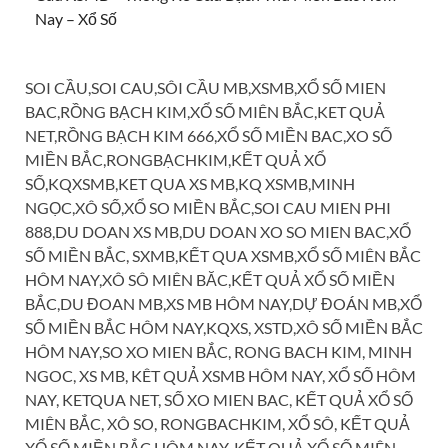
Nay – Xổ Số
SOI CẦU,SOI CAU,SÔI CẦU MB,XSMB,XỔ SỐ MIEN
BAC,RỒNG BẠCH KIM,XỔ SỐ MIÊN BẮC,KET QUẢ
NET,RỒNG BẠCH KIM 666,XỔ SỐ MIỀN BAC,XO SỐ
MIỀN BẮC,RONGBẠCHKIM,KẾT QUẢ XỔ
SỐ,KQXSMB,KET QUA XS MB,KQ XSMB,MINH
NGỌC,XÔ SỐ,XỔ SO MIỀN BẮC,SOI CAU MIEN PHI
888,DU DOAN XS MB,DU DOAN XO SO MIEN BAC,XỔ
SỐ MIỀN BẮC, SXMB,KẾT QUA XSMB,XỔ SỐ MIÊN BẮC
HÔM NAY,XÔ SÔ MIÊN BĂC,KẾT QUẢ XỔ SỐ MIỀN
BẮC,DU ĐOAN MB,XS MB HÔM NAY,DỰ ĐOÁN MB,XỔ
SỐ MIỀN BẮC HÔM NAY,KQXS, XSTD,XÔ SỐ MIỀN BẮC
HÔM NAY,SO XO MIEN BẮC, RONG BACH KIM, MINH
NGOC, XS MB, KÊT QUẢ XSMB HÔM NAY, XỔ SỐ HÔM
NAY, KETQUA NET, SỐ XO MIEN BAC, KẾT QUẢ XỔ SỐ
MIÊN BẮC, XÔ SO, RONGBACHKIM, XỔ SÔ, KẾT QUẢ
XỔ SỐ MIỀN BẮC HÔM NAY, KẾT QUẢ XỔ SỐ MIÊN