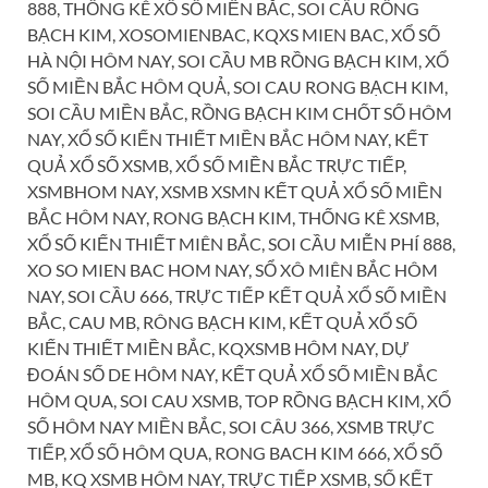
888, THỐNG KÊ XỔ SỐ MIỀN BẮC, SOI CẦU RỒNG
BẠCH KIM, XOSOMIENBAC, KQXS MIEN BAC, XỔ SỐ
HÀ NỘI HÔM NAY, SOI CẦU MB RỒNG BẠCH KIM, XỔ
SỐ MIỀN BẮC HÔM QUẢ, SOI CAU RONG BẠCH KIM,
SOI CẦU MIỀN BẮC, RỒNG BẠCH KIM CHỐT SỐ HÔM
NAY, XỔ SỐ KIẾN THIẾT MIỀN BẮC HÔM NAY, KẾT
QUẢ XỔ SỐ XSMB, XỔ SỐ MIỀN BẮC TRỰC TIẾP,
XSMBHOM NAY, XSMB XSMN KẾT QUẢ XỔ SỐ MIỀN
BẮC HÔM NAY, RONG BẠCH KIM, THỐNG KÊ XSMB,
XỔ SỐ KIẾN THIẾT MIÊN BẮC, SOI CẦU MIỄN PHÍ 888,
XO SO MIEN BAC HOM NAY, SỔ XÔ MIÊN BẮC HÔM
NAY, SOI CẦU 666, TRỰC TIẾP KẾT QUẢ XỔ SỐ MIỀN
BẮC, CAU MB, RÔNG BẠCH KIM, KẾT QUẢ XỔ SỐ
KIẾN THIẾT MIỀN BẮC, KQXSMB HÔM NAY, DỰ
ĐOÁN SỐ DE HÔM NAY, KẾT QUẢ XỔ SỐ MIỀN BẮC
HÔM QUA, SOI CAU XSMB, TOP RỒNG BẠCH KIM, XỔ
SỐ HÔM NAY MIỀN BẮC, SOI CÂU 366, XSMB TRỰC
TIẾP, XỔ SỐ HÔM QUA, RONG BACH KIM 666, XỔ SỐ
MB, KQ XSMB HÔM NAY, TRỰC TIẾP XSMB, SỐ KẾT