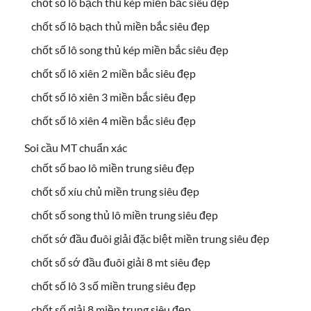
chốt số lô bạch thủ kép miền bắc siêu đẹp
chốt số lô bạch thủ miền bắc siêu đẹp
chốt số lô song thủ kép miền bắc siêu đẹp
chốt số lô xiên 2 miền bắc siêu đẹp
chốt số lô xiên 3 miền bắc siêu đẹp
chốt số lô xiên 4 miền bắc siêu đẹp
Soi cầu MT chuẩn xác
chốt số bao lô miền trung siêu đẹp
chốt số xíu chủ miền trung siêu đẹp
chốt số song thủ lô miền trung siêu đẹp
chốt sớ đầu đuôi giải đặc biệt miền trung siêu đẹp
chốt số sớ đầu đuôi giải 8 mt siêu đẹp
chốt số lô 3 số miền trung siêu đẹp
chốt số giải 8 miền trung siêu đẹp