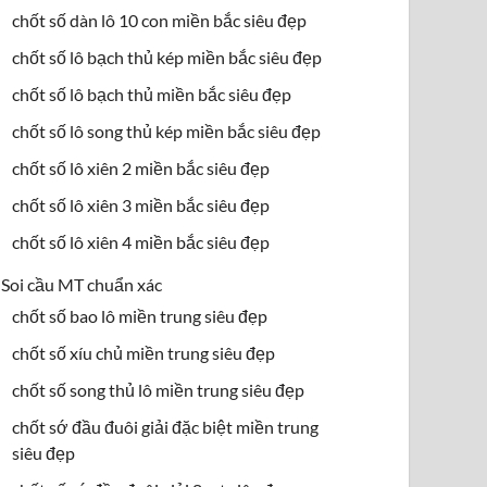
chốt số dàn lô 10 con miền bắc siêu đẹp
chốt số lô bạch thủ kép miền bắc siêu đẹp
chốt số lô bạch thủ miền bắc siêu đẹp
chốt số lô song thủ kép miền bắc siêu đẹp
chốt số lô xiên 2 miền bắc siêu đẹp
chốt số lô xiên 3 miền bắc siêu đẹp
chốt số lô xiên 4 miền bắc siêu đẹp
Soi cầu MT chuẩn xác
chốt số bao lô miền trung siêu đẹp
chốt số xíu chủ miền trung siêu đẹp
chốt số song thủ lô miền trung siêu đẹp
chốt sớ đầu đuôi giải đặc biệt miền trung
siêu đẹp