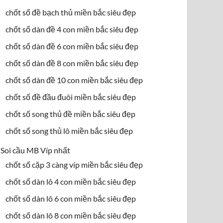
chốt số đề bạch thủ miền bắc siêu đẹp
chốt số dàn đề 4 con miền bắc siêu đẹp
chốt số dàn đề 6 con miền bắc siêu đẹp
chốt số dàn đề 8 con miền bắc siêu đẹp
chốt số dàn đề 10 con miền bắc siêu đẹp
chốt số đề đầu đuôi miền bắc siêu đẹp
chốt số song thủ đề miền bắc siêu đẹp
chốt số song thủ lô miền bắc siêu đẹp
Soi cầu MB Víp nhất
chốt số cặp 3 càng víp miền bắc siêu đẹp
chốt số dàn lô 4 con miền bắc siêu đẹp
chốt số dàn lô 6 con miền bắc siêu đẹp
chốt số dàn lô 8 con miền bắc siêu đẹp