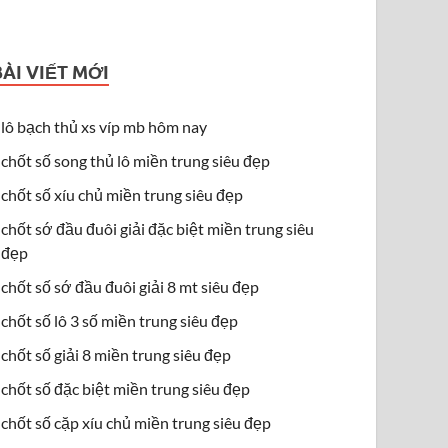
BÀI VIẾT MỚI
lô bạch thủ xs víp mb hôm nay
chốt số song thủ lô miền trung siêu đẹp
chốt số xíu chủ miền trung siêu đẹp
chốt sớ đầu đuôi giải đặc biệt miền trung siêu
đẹp
chốt số sớ đầu đuôi giải 8 mt siêu đẹp
chốt số lô 3 số miền trung siêu đẹp
chốt số giải 8 miền trung siêu đẹp
chốt số đặc biệt miền trung siêu đẹp
chốt số cặp xíu chủ miền trung siêu đẹp