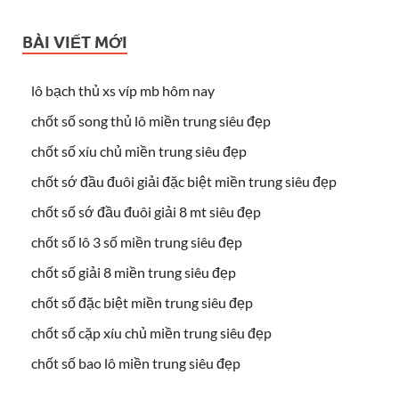
BÀI VIẾT MỚI
lô bạch thủ xs víp mb hôm nay
chốt số song thủ lô miền trung siêu đẹp
chốt số xíu chủ miền trung siêu đẹp
chốt sớ đầu đuôi giải đặc biệt miền trung siêu đẹp
chốt số sớ đầu đuôi giải 8 mt siêu đẹp
chốt số lô 3 số miền trung siêu đẹp
chốt số giải 8 miền trung siêu đẹp
chốt số đặc biệt miền trung siêu đẹp
chốt số cặp xíu chủ miền trung siêu đẹp
chốt số bao lô miền trung siêu đẹp