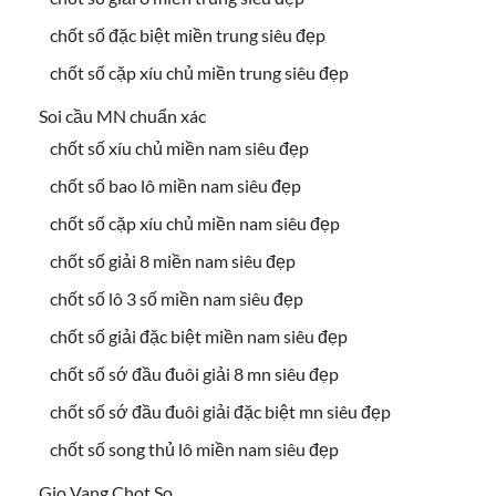
chốt số đặc biệt miền trung siêu đẹp
chốt số cặp xíu chủ miền trung siêu đẹp
Soi cầu MN chuẩn xác
chốt số xíu chủ miền nam siêu đẹp
chốt số bao lô miền nam siêu đẹp
chốt số cặp xíu chủ miền nam siêu đẹp
chốt số giải 8 miền nam siêu đẹp
chốt số lô 3 số miền nam siêu đẹp
chốt số giải đặc biệt miền nam siêu đẹp
chốt số sớ đầu đuôi giải 8 mn siêu đẹp
chốt số sớ đầu đuôi giải đặc biệt mn siêu đẹp
chốt số song thủ lô miền nam siêu đẹp
Gio Vang Chot So