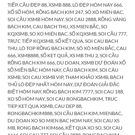
TIẾP, CẦU ĐẸP 88, XSMB 888, LÔ ĐẸP HÔM NAY 666,
XỔ SỐ HÔM, RỒNG BẠCH KIM 247, SÔ XÔ MIÊN BAC,
SOI CẦU XSMB HÔM NAY, SOI CAU 2888, RỒNG VÀNG
BẠCH KIM, CAU BACH THU, XS MIEN BẮC, SO
KQXSMB, SO XO MIÊN BAC, SỐ KQXSMB, SOI CẦU 777,
TRỰC TIẾP KQXSMB, SỔ KẾT QUA, SOI CAU BACH
THU, LÔ TOP RỒNG BẠCH KIM, SÔ XÔ MIÊN BẮC, CAU
666, XSMB888, SỔ KET QUẢ, XS MB THU 2, SOI CẦU
RỒNG BẠCH KIM 666, DU DOAN, XSMB DỰ ĐOÁN XỔ
SỐ MIỀN BẮC HÔM NAY, CẦU BẠCH KIM, SOI CÂU
XSMB, SOI CAU XSMB VIP, THAM KHẢO XSMB, BẠCH
THỦ LÔ ĐẸP NHẤT HÔM NAY, DỰ ĐOÁN GIẢI ĐẶC
BIỆT HÔM NAY, RỒNG BẠCH KIM 7777, SOI CAU 188,
XO SỐ HÔM NAY, SOI CAU RONGBACHKIM, TRUC
TIEP KET QUA XSMB, CAU DEP 88,
RONGBACHKIM888, SOI CẦU BACH KIM, MIENBAC,
DU DOAN XO SO MIEN BAC HOM NAY, SOI CAU XS
MB, RONG BACH KIM666, KẾT QUA XO SO, SOI CAU
6666, SOI CAU 777, SOI CẦU 2888, RONGBACHKIM