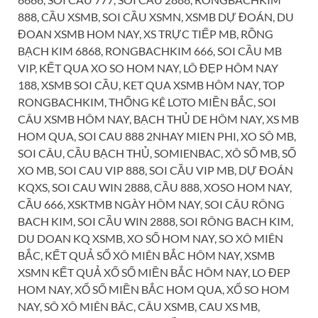
888, CẦU XSMB, SOI CẦU XSMN, XSMB DỰ ĐOÁN, DU
ĐOAN XSMB HOM NAY, XS TRỰC TIẾP MB, RỒNG
BẠCH KIM 6868, RONGBACHKIM 666, SOI CẦU MB
VIP, KẾT QUA XO SO HOM NAY, LÔ ĐẸP HÔM NAY
188, XSMB SOI CẦU, KET QUA XSMB HÔM NAY, TOP
RONGBACHKIM, THỐNG KÊ LOTO MIỀN BẮC, SOI
CÂU XSMB HÔM NAY, BẠCH THỦ DE HÔM NAY, XS MB
HOM QUA, SOI CAU 888 2NHAY MIEN PHI, XO SÔ MB,
SOI CÂU, CẦU BẠCH THỦ, SOMIENBAC, XÔ SỐ MB, SỐ
XO MB, SOI CAU VIP 888, SOI CẦU VIP MB, DỰ ĐOÁN
KQXS, SOI CAU WIN 2888, CẦU 888, XOSO HOM NAY,
CẦU 666, XSKTMB NGÀY HÔM NAY, SOI CÂU RÔNG
BACH KIM, SOI CẦU WIN 2888, SOI RÔNG BACH KIM,
DU DOAN KQ XSMB, XO SỐ HOM NAY, SO XÔ MIÊN
BẮC, KẾT QUẢ SỔ XÔ MIÊN BẮC HÔM NAY, XSMB
XSMN KẾT QUẢ XỐ SỐ MIỀN BẮC HÔM NAY, LO ĐEP
HOM NAY, XỔ SỐ MIỀN BẮC HOM QUA, XỔ SO HOM
NAY, SÔ XÔ MIÊN BÂC, CÂU XSMB, CAU XS MB,