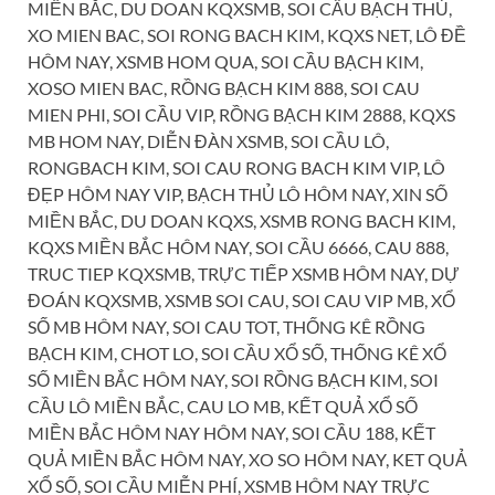
MIỀN BẮC, DU DOAN KQXSMB, SOI CẦU BẠCH THỦ,
XO MIEN BAC, SOI RONG BACH KIM, KQXS NET, LÔ ĐỀ
HÔM NAY, XSMB HOM QUA, SOI CẦU BẠCH KIM,
XOSO MIEN BAC, RỒNG BẠCH KIM 888, SOI CAU
MIEN PHI, SOI CẦU VIP, RỒNG BẠCH KIM 2888, KQXS
MB HOM NAY, DIỄN ĐÀN XSMB, SOI CẦU LÔ,
RONGBACH KIM, SOI CAU RONG BACH KIM VIP, LÔ
ĐẸP HÔM NAY VIP, BẠCH THỦ LÔ HÔM NAY, XIN SỐ
MIỀN BẮC, DU DOAN KQXS, XSMB RONG BACH KIM,
KQXS MIỀN BẮC HÔM NAY, SOI CẦU 6666, CAU 888,
TRUC TIEP KQXSMB, TRỰC TIẾP XSMB HÔM NAY, DỰ
ĐOÁN KQXSMB, XSMB SOI CAU, SOI CAU VIP MB, XỔ
SỐ MB HÔM NAY, SOI CAU TOT, THỐNG KÊ RỒNG
BẠCH KIM, CHOT LO, SOI CẦU XỔ SỐ, THỐNG KÊ XỔ
SỐ MIỀN BẮC HÔM NAY, SOI RỒNG BẠCH KIM, SOI
CẦU LÔ MIỀN BẮC, CAU LO MB, KẾT QUẢ XỔ SỐ
MIỀN BẮC HÔM NAY HÔM NAY, SOI CẦU 188, KẾT
QUẢ MIỀN BẮC HÔM NAY, XO SO HÔM NAY, KET QUẢ
XỔ SỐ, SOI CẦU MIỄN PHÍ, XSMB HÔM NAY TRỰC