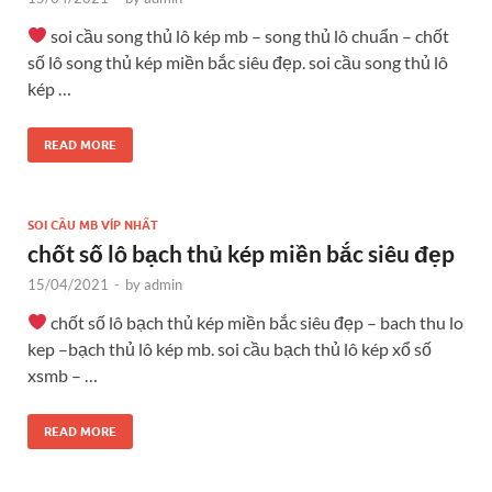
soi cầu song thủ lô kép mb – song thủ lô chuẩn – chốt
số lô song thủ kép miền bắc siêu đẹp. soi cầu song thủ lô
kép …
READ MORE
SOI CẦU MB VÍP NHẤT
chốt số lô bạch thủ kép miền bắc siêu đẹp
15/04/2021
-
by
admin
chốt số lô bạch thủ kép miền bắc siêu đẹp – bach thu lo
kep –bạch thủ lô kép mb. soi cầu bạch thủ lô kép xổ số
xsmb – …
READ MORE