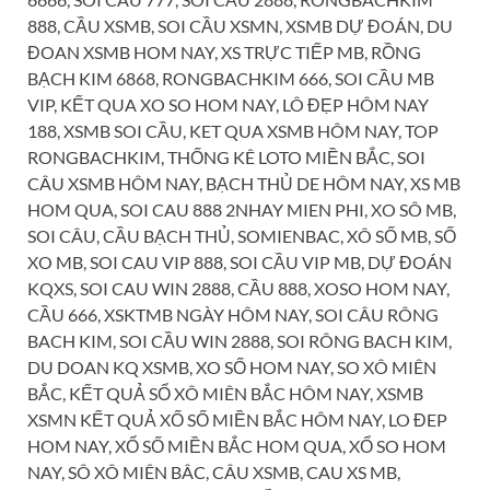
888, CẦU XSMB, SOI CẦU XSMN, XSMB DỰ ĐOÁN, DU
ĐOAN XSMB HOM NAY, XS TRỰC TIẾP MB, RỒNG
BẠCH KIM 6868, RONGBACHKIM 666, SOI CẦU MB
VIP, KẾT QUA XO SO HOM NAY, LÔ ĐẸP HÔM NAY
188, XSMB SOI CẦU, KET QUA XSMB HÔM NAY, TOP
RONGBACHKIM, THỐNG KÊ LOTO MIỀN BẮC, SOI
CÂU XSMB HÔM NAY, BẠCH THỦ DE HÔM NAY, XS MB
HOM QUA, SOI CAU 888 2NHAY MIEN PHI, XO SÔ MB,
SOI CÂU, CẦU BẠCH THỦ, SOMIENBAC, XÔ SỐ MB, SỐ
XO MB, SOI CAU VIP 888, SOI CẦU VIP MB, DỰ ĐOÁN
KQXS, SOI CAU WIN 2888, CẦU 888, XOSO HOM NAY,
CẦU 666, XSKTMB NGÀY HÔM NAY, SOI CÂU RÔNG
BACH KIM, SOI CẦU WIN 2888, SOI RÔNG BACH KIM,
DU DOAN KQ XSMB, XO SỐ HOM NAY, SO XÔ MIÊN
BẮC, KẾT QUẢ SỔ XÔ MIÊN BẮC HÔM NAY, XSMB
XSMN KẾT QUẢ XỐ SỐ MIỀN BẮC HÔM NAY, LO ĐEP
HOM NAY, XỔ SỐ MIỀN BẮC HOM QUA, XỔ SO HOM
NAY, SÔ XÔ MIÊN BÂC, CÂU XSMB, CAU XS MB,