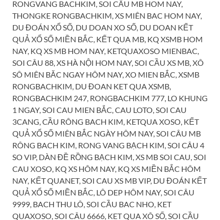
RONGVANG BACHKIM, SOI CẦU MB HOM NAY,
THONGKE RONGBACHKIM, XS MIÊN BAC HOM NAY,
DU ĐOÁN XỔ SỐ, DU DOAN XO SỐ, DU DOAN KẾT
QUẢ XỔ SỐ MIỀN BẮC, KẾT QUA MB, KQ XSMB HOM
NAY, KQ XS MB HOM NAY, KETQUAXOSO MIENBAC,
SOI CÂU 88, XS HÀ NỘI HOM NAY, SOI CẦU XS MB, XÔ
SÔ MIÊN BĂC NGAY HÔM NAY, XO MIEN BẮC, XSMB
RONGBACHKIM, DU ĐOAN KET QUA XSMB,
RONGBACHKIM 247, RONGBACHKIM 777, LO KHUNG
1 NGAY, SOI CAU MIEN BẮC, CAU LOTO, SOI CAU
3CANG, CẦU RÔNG BACH KIM, KETQUA XOSO, KẾT
QUẢ XỔ SỐ MIÊN BẮC NGÀY HÔM NAY, SOI CÂU MB
RÔNG BACH KIM, RONG VANG BẠCH KIM, SOI CÂU 4
SO VIP, DÀN ĐỀ RỒNG BẠCH KIM, XS MB SOI CAU, SOI
CAU XOSO, KQ XS HÔM NAY, KQ XS MIỀN BẮC HÔM
NAY, KẾT QUANET, SOI CAU XS MB VIP, DU ĐOÁN KẾT
QUẢ XỔ SỐ MIỀN BẮC, LÔ DEP HÔM NAY, SOI CÂU
9999, BACH THU LÔ, SOI CẦU BAC NHO, KET
QUAXOSO, SOI CÂU 6666, KET QUA XÔ SỐ, SOI CẦU