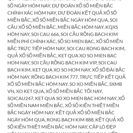
SỐ NGÀY HÔM NAY, DỰ ĐOÁN XỔ SỐ MIỀN BẮC
CHÍNH XÁC HÔM NAY, DỰ ĐOÁN KẾT QUẢ XỔ SỐ
MIỀN BẮC, XỔ SỐ MIỀN BẮC NGÀY HÔM QUA, SOI
CẦU XỔ SỐ MIỀN BẮC, MIỀN BẮC HÔM NAY, KQXS
HÔM NAY, SOI CAU 666, SOI CẦU RỒNG BẠCH KIM
MIỄN PHÍ CHÍNH XÁC, SỐ SO MIEN BAC, XỔ SỐ MIỀN
BẮC TRỰC TIẾP HÔM NAY, SOI CAU RONG BACH KIM,
QUẢ XỔ SỐ MIỀN BẮC, KET QUA XO SO MIEN BAC
HOM NAY, SOI CẦU RỒNG BẠCH KIM VIP, SOI CAU
BACH KIM, KET QUA XO SO HOM NAY, XỔ SỐ ĐÀI BẮC
HÔM NAY, RỒNG BẠCH KIM 777, TRỰC TIẾP KẾT QUẢ
XỔ SỐ MIỀN BẮC HÔM NAY, SO XO MIỀN BẮC, SXMB
VN, XO KET QUA, XỔ SỐ MIỀN BẮC TỐI NAY,
SOICAU247, KET QUA SO XO MIEN BAC HOM NAY, XỔ
SỐ MIỀN NAM MIỀN BẮC, XỔ SỐ KIẾN THIẾT MIỀN
BẮC NGÀY HÔM NAY, KẾT QUẢ XỔ SỐ MIỀN BẮC
NGÀY HÔM QUA, RONG BACH KIM 888, KẾT QUẢ XỔ
SỐ KIẾN THIẾT MIỀN BẮC HÔM NAY, CẶP LÔ ĐẸP