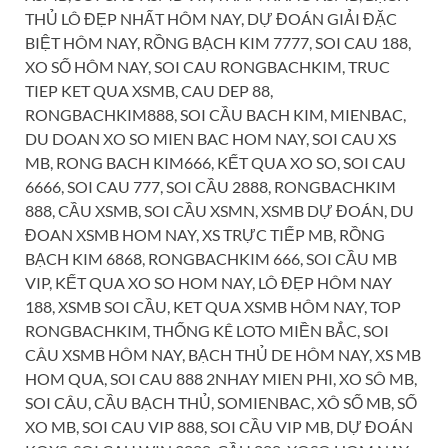
THỦ LÔ ĐẸP NHẤT HÔM NAY, DỰ ĐOÁN GIẢI ĐẶC
BIỆT HÔM NAY, RỒNG BẠCH KIM 7777, SOI CAU 188,
XO SỐ HÔM NAY, SOI CAU RONGBACHKIM, TRUC
TIEP KET QUA XSMB, CAU DEP 88,
RONGBACHKIM888, SOI CẦU BACH KIM, MIENBAC,
DU DOAN XO SO MIEN BAC HOM NAY, SOI CAU XS
MB, RONG BACH KIM666, KẾT QUA XO SO, SOI CAU
6666, SOI CAU 777, SOI CẦU 2888, RONGBACHKIM
888, CẦU XSMB, SOI CẦU XSMN, XSMB DỰ ĐOÁN, DU
ĐOAN XSMB HOM NAY, XS TRỰC TIẾP MB, RỒNG
BẠCH KIM 6868, RONGBACHKIM 666, SOI CẦU MB
VIP, KẾT QUA XO SO HOM NAY, LÔ ĐẸP HÔM NAY
188, XSMB SOI CẦU, KET QUA XSMB HÔM NAY, TOP
RONGBACHKIM, THỐNG KÊ LOTO MIỀN BẮC, SOI
CÂU XSMB HÔM NAY, BẠCH THỦ DE HÔM NAY, XS MB
HOM QUA, SOI CAU 888 2NHAY MIEN PHI, XO SÔ MB,
SOI CÂU, CẦU BẠCH THỦ, SOMIENBAC, XÔ SỐ MB, SỐ
XO MB, SOI CAU VIP 888, SOI CẦU VIP MB, DỰ ĐOÁN