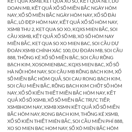
KẾT QUẢ XSMB, KET QUA XO SO, KẾT QUẢ NET, DU
DOAN MB, KẾT QUẢ XỔ SỐ MIỀN BẮC NGÀY HÔM
NAY, XỔ SỐ MIỀN BẮC NGÀY HÔM NAY, XỔ SỐ ĐÀI
BẮC, LÔ ĐẸP HÔM NAY, KẾT QUẢ XỔ SỐ HÔM NAY,
XSMB THU 2, KET QUA SO XO, KQXS MIEN BẮC, SOI
CẦU XSMB, KẾT QUẢ XỔ SỐ MB, XÔ SỐ HÔM NAY
MIỀN BẮC, KET QUA SO XO MIEN BAC, SOI CẦU DỰ
ĐOÁN XSMB CHÍNH XÁC 100, DU ĐOÁN MB, SOI CẦU
888, THỐNG KÊ XỔ SỐ MIỀN BẮC, SOI CẦU RỒNG
BẠCH KIM, XOSOMIENBAC, KQXS MIEN BAC, XỔ SỐ
HÀ NỘI HÔM NAY, SOI CẦU MB RỒNG BẠCH KIM, XỔ
SỐ MIỀN BẮC HÔM QUẢ, SOI CAU RONG BẠCH KIM,
SOI CẦU MIỀN BẮC, RỒNG BẠCH KIM CHỐT SỐ HÔM
NAY, XỔ SỐ KIẾN THIẾT MIỀN BẮC HÔM NAY, KẾT
QUẢ XỔ SỐ XSMB, XỔ SỐ MIỀN BẮC TRỰC TIẾP,
XSMBHOM NAY, XSMB XSMN KẾT QUẢ XỔ SỐ MIỀN
BẮC HÔM NAY, RONG BẠCH KIM, THỐNG KÊ XSMB,
XỔ SỐ KIẾN THIẾT MIÊN BẮC, SOI CẦU MIỄN PHÍ 888,
XO SO MIEN BAC HOM NAY, SỔ XÔ MIÊN BẮC HÔM