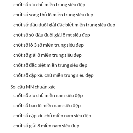
chốt số xíu chủ miền trung siêu đẹp
chốt số song thủ lô miền trung siêu đẹp
chốt sớ đầu đuôi giải đặc biệt miền trung siêu đẹp
chốt số sớ đầu đuôi giải 8 mt siêu đẹp
chốt số lô 3 số miền trung siêu đẹp
chốt số giải 8 miền trung siêu đẹp
chốt số đặc biệt miền trung siêu đẹp
chốt số cặp xíu chủ miền trung siêu đẹp
Soi cầu MN chuẩn xác
chốt số xíu chủ miền nam siêu đẹp
chốt số bao lô miền nam siêu đẹp
chốt số cặp xíu chủ miền nam siêu đẹp
chốt số giải 8 miền nam siêu đẹp