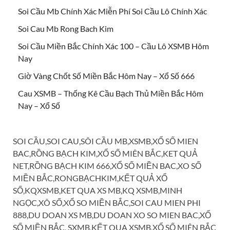
Soi Cầu Mb Chính Xác Miễn Phí Soi Cầu Lô Chính Xác
Soi Cau Mb Rong Bach Kim
Soi Cầu Miền Bắc Chính Xác 100 – Cầu Lô XSMB Hôm
Nay
Giờ Vàng Chốt Số Miền Bắc Hôm Nay – Xổ Số 666
Cau XSMB – Thống Kê Cầu Bạch Thủ Miền Bắc Hôm
Nay – Xổ Số
SOI CẦU,SOI CAU,SÔI CẦU MB,XSMB,XỔ SỐ MIEN
BAC,RỒNG BẠCH KIM,XỔ SỐ MIÊN BẮC,KET QUẢ
NET,RỒNG BẠCH KIM 666,XỔ SỐ MIỀN BAC,XO SỐ
MIỀN BẮC,RONGBẠCHKIM,KẾT QUẢ XỔ
SỐ,KQXSMB,KET QUA XS MB,KQ XSMB,MINH
NGỌC,XÔ SỐ,XỔ SO MIỀN BẮC,SOI CAU MIEN PHI
888,DU DOAN XS MB,DU DOAN XO SO MIEN BAC,XỔ
SỐ MIỀN BẮC, SXMB,KẾT QUA XSMB,XỔ SỐ MIÊN BẮC