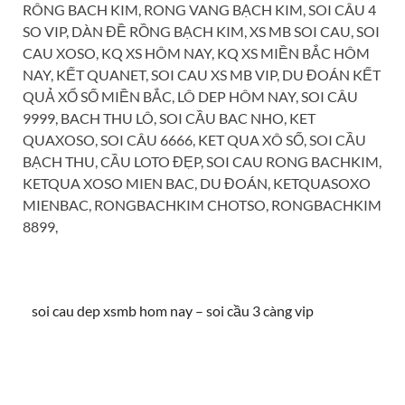
RÔNG BACH KIM, RONG VANG BẠCH KIM, SOI CÂU 4
SO VIP, DÀN ĐỀ RỒNG BẠCH KIM, XS MB SOI CAU, SOI
CAU XOSO, KQ XS HÔM NAY, KQ XS MIỀN BẮC HÔM
NAY, KẾT QUANET, SOI CAU XS MB VIP, DU ĐOÁN KẾT
QUẢ XỔ SỐ MIỀN BẮC, LÔ DEP HÔM NAY, SOI CÂU
9999, BACH THU LÔ, SOI CẦU BAC NHO, KET
QUAXOSO, SOI CÂU 6666, KET QUA XÔ SỐ, SOI CẦU
BẠCH THU, CẦU LOTO ĐẸP, SOI CAU RONG BACHKIM,
KETQUA XOSO MIEN BAC, DU ĐOÁN, KETQUASOXO
MIENBAC, RONGBACHKIM CHOTSO, RONGBACHKIM
8899,
soi cau dep xsmb hom nay – soi cầu 3 càng vip