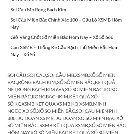
Soi Cau Mb Rong Bach Kim
Soi Cầu Miền Bắc Chính Xác 100 – Cầu Lô XSMB Hôm
Nay
Giờ Vàng Chốt Số Miền Bắc Hôm Nay – Xổ Số 666
Cau XSMB – Thống Kê Cầu Bạch Thủ Miền Bắc Hôm
Nay – Xổ Số
SOI CẦU,SOI CAU,SÔI CẦU MB,XSMB,XỔ SỐ MIEN
BAC,RỒNG BẠCH KIM,XỔ SỐ MIÊN BẮC,KET QUẢ
NET,RỒNG BẠCH KIM 666,XỔ SỐ MIỀN BAC,XO SỐ
MIỀN BẮC,RONGBẠCHKIM,KẾT QUẢ XỔ
SỐ,KQXSMB,KET QUA XS MB,KQ XSMB,MINH
NGỌC,XÔ SỐ,XỔ SO MIỀN BẮC,SOI CAU MIEN PHI
888,DU DOAN XS MB,DU DOAN XO SO MIEN BAC,XỔ
SỐ MIỀN BẮC, SXMB,KẾT QUA XSMB,XỔ SỐ MIÊN BẮC
HÔM NAY,XÔ SÔ MIÊN BĂC,KẾT QUẢ XỔ SỐ MIỀN