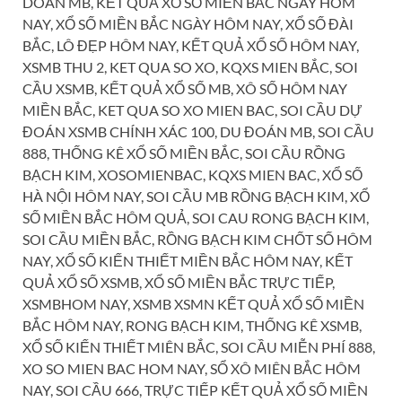
DOAN MB, KẾT QUẢ XỔ SỐ MIỀN BẮC NGÀY HÔM
NAY, XỔ SỐ MIỀN BẮC NGÀY HÔM NAY, XỔ SỐ ĐÀI
BẮC, LÔ ĐẸP HÔM NAY, KẾT QUẢ XỔ SỐ HÔM NAY,
XSMB THU 2, KET QUA SO XO, KQXS MIEN BẮC, SOI
CẦU XSMB, KẾT QUẢ XỔ SỐ MB, XÔ SỐ HÔM NAY
MIỀN BẮC, KET QUA SO XO MIEN BAC, SOI CẦU DỰ
ĐOÁN XSMB CHÍNH XÁC 100, DU ĐOÁN MB, SOI CẦU
888, THỐNG KÊ XỔ SỐ MIỀN BẮC, SOI CẦU RỒNG
BẠCH KIM, XOSOMIENBAC, KQXS MIEN BAC, XỔ SỐ
HÀ NỘI HÔM NAY, SOI CẦU MB RỒNG BẠCH KIM, XỔ
SỐ MIỀN BẮC HÔM QUẢ, SOI CAU RONG BẠCH KIM,
SOI CẦU MIỀN BẮC, RỒNG BẠCH KIM CHỐT SỐ HÔM
NAY, XỔ SỐ KIẾN THIẾT MIỀN BẮC HÔM NAY, KẾT
QUẢ XỔ SỐ XSMB, XỔ SỐ MIỀN BẮC TRỰC TIẾP,
XSMBHOM NAY, XSMB XSMN KẾT QUẢ XỔ SỐ MIỀN
BẮC HÔM NAY, RONG BẠCH KIM, THỐNG KÊ XSMB,
XỔ SỐ KIẾN THIẾT MIÊN BẮC, SOI CẦU MIỄN PHÍ 888,
XO SO MIEN BAC HOM NAY, SỔ XÔ MIÊN BẮC HÔM
NAY, SOI CẦU 666, TRỰC TIẾP KẾT QUẢ XỔ SỐ MIỀN