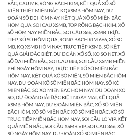
BẮC, CAU MB, RÔNG BẠCH KIM, KẾT QUẢ XỔ SỐ
KIẾN THIẾT MIỀN BẮC, KQXSMB HÔM NAY, DỰ
ĐOÁN SỐ DE HÔM NAY, KẾT QUẢ XỔ SỐ MIỀN BẮC
HÔM QUA, SOI CAU XSMB, TOP RỒNG BẠCH KIM, XỔ
SỐ HÔM NAY MIỀN BẮC, SOI CÂU 366, XSMB TRỰC
TIẾP, XỔ SỐ HÔM QUA, RONG BACH KIM 666, XỔ SỐ
MB, KQ XSMB HÔM NAY, TRỰC TIẾP XSMB, SỐ KẾT
QUẢ GIẢI ĐẶC BIỆT, DỰ ĐOÁN XỔ SỐ, XO SO NET, XỔ
SỐ ĐÀI MIỀN BẮC, SOI CAU 888, SOI CẦU XSMB MIỄN
PHÍ NGÀY HÔM NAY, TRỰC TIẾP XỔ SỐ MIỀN BẮC
HÔM NAY, KẾT QUẢ XỔ SỐ MIỀN, SỐ MIỀN BẮC HÔM
NAY, DỰ ĐOÁN XỔ SỐ MIỀN BẮC HÔM NAY, SỔ XÔ
MIÊN BẮC, SO XO MIEN BAC HOM NAY, DU DOAN XO
SO, DỰ ĐOÁN GIẢI ĐẶC BIỆT NGÀY MAI, KẾT QUẢ
XSMB HÔM NAY, DỰ ĐOÁN MIỀN BẮC, XỔ SỐ MIỀN
BẮC HÔM, XỔ SỐ MIỀN BẮC XỔ SỐ MIỀN BẮC, XỔ SỐ
TRỰC TIẾP MIỀN BẮC HÔM NAY, SOI CẦU LÔ VIP, KẾT
QUẢ MIỀN BẮC, SOI CẦU XSMB VIP, SOI CAU 366, XỔ
SỐ NGÀY HÔM NAY, DỰ ĐOÁN XỔ SỐ MIỀN BẮC