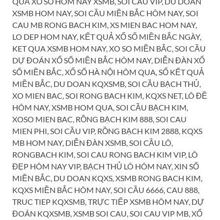
QUẢ XỔ SỐ HÔM NAY XSMB, SOI CAU VIP, DU DOAN
XSMB HOM NAY, SOI CẦU MIỀN BẮC HÔM NAY, SOI
CAU MB RONG BACH KIM, XS MIEN BAC HOM NAY,
LO DEP HOM NAY, KẾT QUẢ XỔ SỐ MIỀN BẮC NGÀY,
KET QUA XSMB HOM NAY, XO SO MIỀN BẮC, SOI CẦU
DỰ ĐOÁN XỔ SỐ MIỀN BẮC HÔM NAY, DIỄN ĐÀN XỔ
SỐ MIỀN BẮC, XỔ SỐ HÀ NỘI HÔM QUA, SỔ KẾT QUẢ
MIỀN BẮC, DU DOAN KQXSMB, SOI CẦU BẠCH THỦ,
XO MIEN BAC, SOI RONG BACH KIM, KQXS NET, LÔ ĐỀ
HÔM NAY, XSMB HOM QUA, SOI CẦU BẠCH KIM,
XOSO MIEN BAC, RỒNG BẠCH KIM 888, SOI CAU
MIEN PHI, SOI CẦU VIP, RỒNG BẠCH KIM 2888, KQXS
MB HOM NAY, DIỄN ĐÀN XSMB, SOI CẦU LÔ,
RONGBACH KIM, SOI CAU RONG BACH KIM VIP, LÔ
ĐẸP HÔM NAY VIP, BẠCH THỦ LÔ HÔM NAY, XIN SỐ
MIỀN BẮC, DU DOAN KQXS, XSMB RONG BACH KIM,
KQXS MIỀN BẮC HÔM NAY, SOI CẦU 6666, CAU 888,
TRUC TIEP KQXSMB, TRỰC TIẾP XSMB HÔM NAY, DỰ
ĐOÁN KQXSMB, XSMB SOI CAU, SOI CAU VIP MB, XỔ