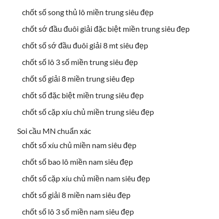
chốt số song thủ lô miền trung siêu đẹp
chốt sớ đầu đuôi giải đặc biệt miền trung siêu đẹp
chốt số sớ đầu đuôi giải 8 mt siêu đẹp
chốt số lô 3 số miền trung siêu đẹp
chốt số giải 8 miền trung siêu đẹp
chốt số đặc biệt miền trung siêu đẹp
chốt số cặp xíu chủ miền trung siêu đẹp
Soi cầu MN chuẩn xác
chốt số xíu chủ miền nam siêu đẹp
chốt số bao lô miền nam siêu đẹp
chốt số cặp xíu chủ miền nam siêu đẹp
chốt số giải 8 miền nam siêu đẹp
chốt số lô 3 số miền nam siêu đẹp