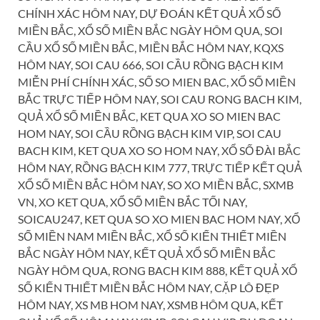
CHÍNH XÁC HÔM NAY, DỰ ĐOÁN KẾT QUẢ XỔ SỐ
MIỀN BẮC, XỔ SỐ MIỀN BẮC NGÀY HÔM QUA, SOI
CẦU XỔ SỐ MIỀN BẮC, MIỀN BẮC HÔM NAY, KQXS
HÔM NAY, SOI CAU 666, SOI CẦU RỒNG BẠCH KIM
MIỄN PHÍ CHÍNH XÁC, SỐ SO MIEN BAC, XỔ SỐ MIỀN
BẮC TRỰC TIẾP HÔM NAY, SOI CAU RONG BACH KIM,
QUẢ XỔ SỐ MIỀN BẮC, KET QUA XO SO MIEN BAC
HOM NAY, SOI CẦU RỒNG BẠCH KIM VIP, SOI CAU
BACH KIM, KET QUA XO SO HOM NAY, XỔ SỐ ĐÀI BẮC
HÔM NAY, RỒNG BẠCH KIM 777, TRỰC TIẾP KẾT QUẢ
XỔ SỐ MIỀN BẮC HÔM NAY, SO XO MIỀN BẮC, SXMB
VN, XO KET QUA, XỔ SỐ MIỀN BẮC TỐI NAY,
SOICAU247, KET QUA SO XO MIEN BAC HOM NAY, XỔ
SỐ MIỀN NAM MIỀN BẮC, XỔ SỐ KIẾN THIẾT MIỀN
BẮC NGÀY HÔM NAY, KẾT QUẢ XỔ SỐ MIỀN BẮC
NGÀY HÔM QUA, RONG BACH KIM 888, KẾT QUẢ XỔ
SỐ KIẾN THIẾT MIỀN BẮC HÔM NAY, CẶP LÔ ĐẸP
HÔM NAY, XS MB HOM NAY, XSMB HÔM QUA, KẾT