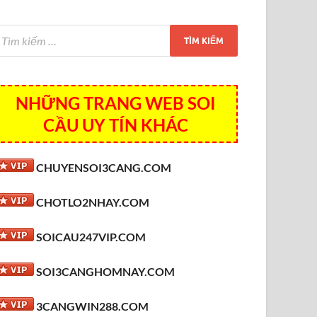
NHỮNG TRANG WEB SOI
CẦU UY TÍN KHÁC
CHUYENSOI3CANG.COM
CHOTLO2NHAY.COM
SOICAU247VIP.COM
SOI3CANGHOMNAY.COM
3CANGWIN288.COM