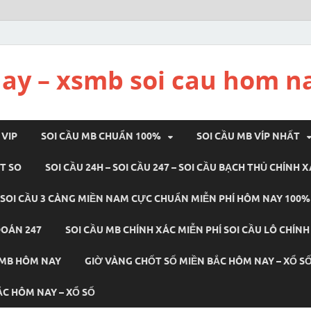
ay – xsmb soi cau hom na
 VIP
SOI CẦU MB CHUẨN 100%
SOI CẦU MB VÍP NHẤT
T SO
SOI CẦU 24H – SOI CẦU 247 – SOI CẦU BẠCH THỦ CHÍNH 
SOI CẦU 3 CÀNG MIỀN NAM CỰC CHUẨN MIỄN PHÍ HÔM NAY 100%
ĐOÁN 247
SOI CẦU MB CHÍNH XÁC MIỄN PHÍ SOI CẦU LÔ CHÍNH
XSMB HÔM NAY
GIỜ VÀNG CHỐT SỐ MIỀN BẮC HÔM NAY – XỔ SỐ
ẮC HÔM NAY – XỔ SỐ