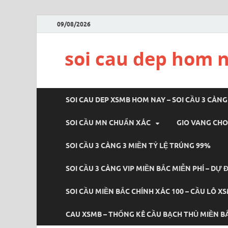
09/08/2026
soi cau dep hom n
SOI CAU DEP XSMB HOM NAY – SOI CẦU 3 CÀNG
SOI CẦU MN CHUẨN XÁC
GIO VANG CHO
SOI CẦU 3 CÀNG 3 MIỀN TỶ LỆ TRÚNG 99%
SOI CẦU 3 CÀNG VIP MIỀN BẮC MIỄN PHÍ – DỰ 
SOI CẦU MIỀN BẮC CHÍNH XÁC 100 – CẦU LÔ 
CAU XSMB – THỐNG KÊ CẦU BẠCH THỦ MIỀN B