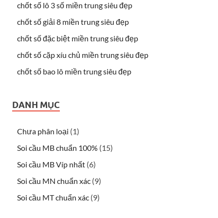
chốt số lô 3 số miền trung siêu đẹp
chốt số giải 8 miền trung siêu đẹp
chốt số đặc biệt miền trung siêu đẹp
chốt số cặp xíu chủ miền trung siêu đẹp
chốt số bao lô miền trung siêu đẹp
DANH MỤC
Chưa phân loại
(1)
Soi cầu MB chuẩn 100%
(15)
Soi cầu MB Víp nhất
(6)
Soi cầu MN chuẩn xác
(9)
Soi cầu MT chuẩn xác
(9)