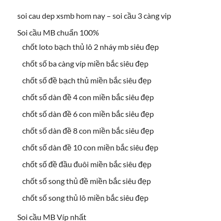
soi cau dep xsmb hom nay – soi cầu 3 càng vip
Soi cầu MB chuẩn 100%
chốt loto bạch thủ lô 2 nháy mb siêu đẹp
chốt số ba càng víp miền bắc siêu đẹp
chốt số đề bạch thủ miền bắc siêu đẹp
chốt số dàn đề 4 con miền bắc siêu đẹp
chốt số dàn đề 6 con miền bắc siêu đẹp
chốt số dàn đề 8 con miền bắc siêu đẹp
chốt số dàn đề 10 con miền bắc siêu đẹp
chốt số đề đầu đuôi miền bắc siêu đẹp
chốt số song thủ đề miền bắc siêu đẹp
chốt số song thủ lô miền bắc siêu đẹp
Soi cầu MB Víp nhất