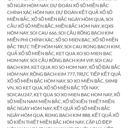
SỐ NGÀY HÔM NAY, DỰ ĐOÁN XỔ SỐ MIỀN BẮC
CHÍNH XÁC HÔM NAY, DỰ ĐOÁN KẾT QUẢ XỔ SỐ
MIỀN BẮC, XỔ SỐ MIỀN BẮC NGÀY HÔM QUA, SOI
CẦU XỔ SỐ MIỀN BẮC, MIỀN BẮC HÔM NAY, KQXS
HÔM NAY, SOI CAU 666, SOI CẦU RỒNG BẠCH KIM
MIỄN PHÍ CHÍNH XÁC, SỐ SO MIEN BAC, XỔ SỐ MIỀN
BẮC TRỰC TIẾP HÔM NAY, SOI CAU RONG BACH KIM,
QUẢ XỔ SỐ MIỀN BẮC, KET QUA XO SO MIEN BAC
HOM NAY, SOI CẦU RỒNG BẠCH KIM VIP, SOI CAU
BACH KIM, KET QUA XO SO HOM NAY, XỔ SỐ ĐÀI BẮC
HÔM NAY, RỒNG BẠCH KIM 777, TRỰC TIẾP KẾT QUẢ
XỔ SỐ MIỀN BẮC HÔM NAY, SO XO MIỀN BẮC, SXMB
VN, XO KET QUA, XỔ SỐ MIỀN BẮC TỐI NAY,
SOICAU247, KET QUA SO XO MIEN BAC HOM NAY, XỔ
SỐ MIỀN NAM MIỀN BẮC, XỔ SỐ KIẾN THIẾT MIỀN
BẮC NGÀY HÔM NAY, KẾT QUẢ XỔ SỐ MIỀN BẮC
NGÀY HÔM QUA, RONG BACH KIM 888, KẾT QUẢ XỔ
SỐ KIẾN THIẾT MIỀN BẮC HÔM NAY, CẶP LÔ ĐẸP