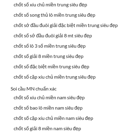
chốt số xíu chủ miền trung siêu đẹp
chốt số song thủ lô miền trung siêu đẹp
chốt sớ đầu đuôi giải đặc biệt miền trung siêu đẹp
chốt số sớ đầu đuôi giải 8 mt siêu đẹp
chốt số lô 3 số miền trung siêu đẹp
chốt số giải 8 miền trung siêu đẹp
chốt số đặc biệt miền trung siêu đẹp
chốt số cặp xíu chủ miền trung siêu đẹp
Soi cầu MN chuẩn xác
chốt số xíu chủ miền nam siêu đẹp
chốt số bao lô miền nam siêu đẹp
chốt số cặp xíu chủ miền nam siêu đẹp
chốt số giải 8 miền nam siêu đẹp