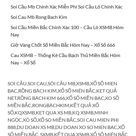
Soi Cầu Mb Chính Xác Miễn Phí Soi Cầu Lô Chính Xác
Soi Cau Mb Rong Bach Kim
Soi Cầu Miền Bắc Chính Xác 100 – Cầu Lô XSMB Hôm
Nay
Giờ Vàng Chốt Số Miền Bắc Hôm Nay – Xổ Số 666
Cau XSMB – Thống Kê Cầu Bạch Thủ Miền Bắc Hôm
Nay – Xổ Số
SOI CẦU,SOI CAU,SÔI CẦU MB,XSMB,XỔ SỐ MIEN
BAC,RỒNG BẠCH KIM,XỔ SỐ MIÊN BẮC,KET QUẢ
NET,RỒNG BẠCH KIM 666,XỔ SỐ MIỀN BAC,XO SỐ
MIỀN BẮC,RONGBẠCHKIM,KẾT QUẢ XỔ
SỐ,KQXSMB,KET QUA XS MB,KQ XSMB,MINH
NGỌC,XÔ SỐ,XỔ SO MIỀN BẮC,SOI CAU MIEN PHI
888,DU DOAN XS MB,DU DOAN XO SO MIEN BAC,XỔ
SỐ MIỀN BẮC, SXMB,KẾT QUA XSMB,XỔ SỐ MIÊN BẮC