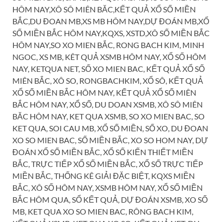
HÔM NAY,XÔ SÔ MIÊN BĂC,KẾT QUẢ XỔ SỐ MIỀN
BẮC,DU ĐOAN MB,XS MB HÔM NAY,DỰ ĐOÁN MB,XỔ
SỐ MIỀN BẮC HÔM NAY,KQXS, XSTD,XÔ SỐ MIỀN BẮC
HÔM NAY,SO XO MIEN BẮC, RONG BACH KIM, MINH
NGOC, XS MB, KÊT QUẢ XSMB HÔM NAY, XỔ SỐ HÔM
NAY, KETQUA NET, SỐ XO MIEN BAC, KẾT QUẢ XỔ SỐ
MIÊN BẮC, XÔ SO, RONGBACHKIM, XỔ SÔ, KẾT QUẢ
XỔ SỐ MIỀN BẮC HÔM NAY, KẾT QUẢ XỔ SỐ MIÊN
BẮC HÔM NAY, XỔ SỐ, DU DOAN XSMB, XÔ SÔ MIÊN
BĂC HÔM NAY, KET QUA XSMB, SO XO MIEN BAC, SO
KET QUA, SOI CAU MB, XỔ SỐ MIỀN, SỐ XO, DU ĐOAN
XO SO MIEN BAC, SỐ MIỀN BẮC, XO SO HOM NAY, DỰ
ĐOÁN XỔ SỐ MIỀN BẮC, XỔ SỐ KIẾN THIẾT MIỀN
BẮC, TRỰC TIẾP XỔ SỐ MIỀN BẮC, XỔ SỐ TRỰC TIẾP
MIỀN BẮC, THỐNG KÊ GIẢI ĐẶC BIỆT, KQXS MIỀN
BẮC, XÔ SỐ HÔM NAY, XSMB HÔM NAY, XỔ SỐ MIỀN
BẮC HÔM QUA, SỔ KẾT QUẢ, DỰ ĐOÁN XSMB, XO SỐ
MB, KET QUA XO SO MIEN BAC, RÔNG BACH KIM,