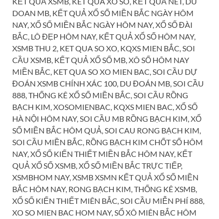
KẾT QUẢ XSMB, KET QUA XO SO, KẾT QUẢ NET, DU
DOAN MB, KẾT QUẢ XỔ SỐ MIỀN BẮC NGÀY HÔM
NAY, XỔ SỐ MIỀN BẮC NGÀY HÔM NAY, XỔ SỐ ĐÀI
BẮC, LÔ ĐẸP HÔM NAY, KẾT QUẢ XỔ SỐ HÔM NAY,
XSMB THU 2, KET QUA SO XO, KQXS MIEN BẮC, SOI
CẦU XSMB, KẾT QUẢ XỔ SỐ MB, XÔ SỐ HÔM NAY
MIỀN BẮC, KET QUA SO XO MIEN BAC, SOI CẦU DỰ
ĐOÁN XSMB CHÍNH XÁC 100, DU ĐOÁN MB, SOI CẦU
888, THỐNG KÊ XỔ SỐ MIỀN BẮC, SOI CẦU RỒNG
BẠCH KIM, XOSOMIENBAC, KQXS MIEN BAC, XỔ SỐ
HÀ NỘI HÔM NAY, SOI CẦU MB RỒNG BẠCH KIM, XỔ
SỐ MIỀN BẮC HÔM QUẢ, SOI CAU RONG BẠCH KIM,
SOI CẦU MIỀN BẮC, RỒNG BẠCH KIM CHỐT SỐ HÔM
NAY, XỔ SỐ KIẾN THIẾT MIỀN BẮC HÔM NAY, KẾT
QUẢ XỔ SỐ XSMB, XỔ SỐ MIỀN BẮC TRỰC TIẾP,
XSMBHOM NAY, XSMB XSMN KẾT QUẢ XỔ SỐ MIỀN
BẮC HÔM NAY, RONG BẠCH KIM, THỐNG KÊ XSMB,
XỔ SỐ KIẾN THIẾT MIÊN BẮC, SOI CẦU MIỄN PHÍ 888,
XO SO MIEN BAC HOM NAY, SỔ XÔ MIÊN BẮC HÔM