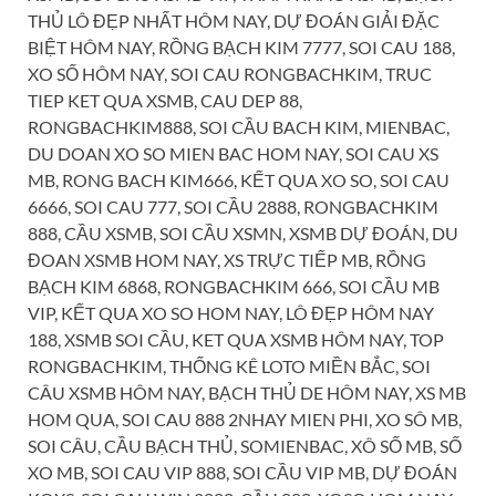
THỦ LÔ ĐẸP NHẤT HÔM NAY, DỰ ĐOÁN GIẢI ĐẶC
BIỆT HÔM NAY, RỒNG BẠCH KIM 7777, SOI CAU 188,
XO SỐ HÔM NAY, SOI CAU RONGBACHKIM, TRUC
TIEP KET QUA XSMB, CAU DEP 88,
RONGBACHKIM888, SOI CẦU BACH KIM, MIENBAC,
DU DOAN XO SO MIEN BAC HOM NAY, SOI CAU XS
MB, RONG BACH KIM666, KẾT QUA XO SO, SOI CAU
6666, SOI CAU 777, SOI CẦU 2888, RONGBACHKIM
888, CẦU XSMB, SOI CẦU XSMN, XSMB DỰ ĐOÁN, DU
ĐOAN XSMB HOM NAY, XS TRỰC TIẾP MB, RỒNG
BẠCH KIM 6868, RONGBACHKIM 666, SOI CẦU MB
VIP, KẾT QUA XO SO HOM NAY, LÔ ĐẸP HÔM NAY
188, XSMB SOI CẦU, KET QUA XSMB HÔM NAY, TOP
RONGBACHKIM, THỐNG KÊ LOTO MIỀN BẮC, SOI
CÂU XSMB HÔM NAY, BẠCH THỦ DE HÔM NAY, XS MB
HOM QUA, SOI CAU 888 2NHAY MIEN PHI, XO SÔ MB,
SOI CÂU, CẦU BẠCH THỦ, SOMIENBAC, XÔ SỐ MB, SỐ
XO MB, SOI CAU VIP 888, SOI CẦU VIP MB, DỰ ĐOÁN