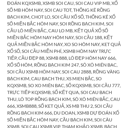
ĐOÁN KQXSMB, XSMB SOI CAU, SOI CAU VIP MB, XỔ
SỐ MB HÔM NAY, SOI CAU TOT, THỐNG KÊ RỒNG
BẠCH KIM, CHOT LO, SOI CẦU XỔ SỐ, THỐNG KÊ XỔ
SỐ MIỀN BẮC HÔM NAY, SOI RỒNG BẠCH KIM, SOI
CẦU LÔ MIỀN BẮC, CAU LO MB, KẾT QUẢ XỔ SỐ
MIỀN BẮC HÔM NAY HÔM NAY, SOI CẦU 188, KẾT
QUẢ MIỀN BẮC HÔM NAY, XO SO HÔM NAY, KET QUẢ
XỔ SỐ, SOI CẦU MIỄN PHÍ, XSMB HÔM NAY TRỰC
TIẾP, CẦU ĐẸP 88, XSMB 888, LÔ ĐẸP HÔM NAY 666,
XỔ SỐ HÔM, RỒNG BẠCH KIM 247, SÔ XÔ MIÊN BAC,
SOI CẦU XSMB HÔM NAY, SOI CAU 2888, RỒNG VÀNG
BẠCH KIM, CAU BACH THU, XS MIEN BẮC, SO
KQXSMB, SO XO MIÊN BAC, SỐ KQXSMB, SOI CẦU 777,
TRỰC TIẾP KQXSMB, SỔ KẾT QUA, SOI CAU BACH
THU, LÔ TOP RỒNG BẠCH KIM, SÔ XÔ MIÊN BẮC, CAU
666, XSMB888, SỔ KET QUẢ, XS MB THU 2, SOI CẦU
RỒNG BẠCH KIM 666, DU DOAN, XSMB DỰ ĐOÁN XỔ
SỐ MIỀN BẮC HÔM NAY, CẦU BẠCH KIM, SOI CÂU
XSMB, SOI CAU XSMB VIP, THAM KHẢO XSMB, BẠCH