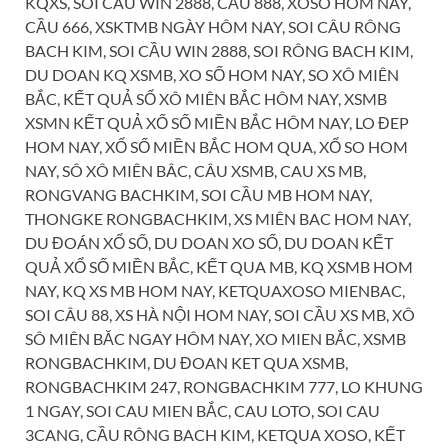
KQXS, SOI CAU WIN 2888, CẦU 888, XOSO HOM NAY,
CẦU 666, XSKTMB NGÀY HÔM NAY, SOI CÂU RÔNG
BACH KIM, SOI CẦU WIN 2888, SOI RÔNG BACH KIM,
DU DOAN KQ XSMB, XO SỐ HOM NAY, SO XÔ MIÊN
BẮC, KẾT QUẢ SỔ XÔ MIÊN BẮC HÔM NAY, XSMB
XSMN KẾT QUẢ XỐ SỐ MIỀN BẮC HÔM NAY, LO ĐEP
HOM NAY, XỔ SỐ MIỀN BẮC HOM QUA, XỔ SO HOM
NAY, SÔ XÔ MIÊN BÂC, CÂU XSMB, CAU XS MB,
RONGVANG BACHKIM, SOI CẦU MB HOM NAY,
THONGKE RONGBACHKIM, XS MIÊN BAC HOM NAY,
DU ĐOÁN XỔ SỐ, DU DOAN XO SỐ, DU DOAN KẾT
QUẢ XỔ SỐ MIỀN BẮC, KẾT QUA MB, KQ XSMB HOM
NAY, KQ XS MB HOM NAY, KETQUAXOSO MIENBAC,
SOI CÂU 88, XS HÀ NỘI HOM NAY, SOI CẦU XS MB, XÔ
SÔ MIÊN BĂC NGAY HÔM NAY, XO MIEN BẮC, XSMB
RONGBACHKIM, DU ĐOAN KET QUA XSMB,
RONGBACHKIM 247, RONGBACHKIM 777, LO KHUNG
1 NGAY, SOI CAU MIEN BẮC, CAU LOTO, SOI CAU
3CANG, CẦU RÔNG BACH KIM, KETQUA XOSO, KẾT