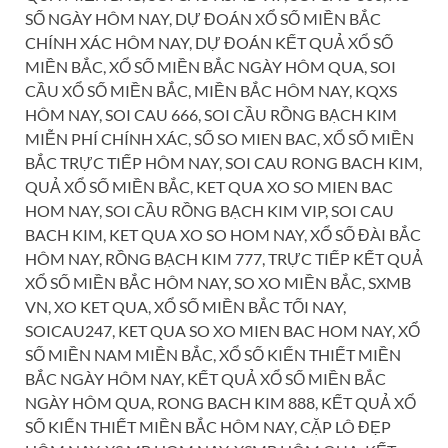
SỐ NGÀY HÔM NAY, DỰ ĐOÁN XỔ SỐ MIỀN BẮC
CHÍNH XÁC HÔM NAY, DỰ ĐOÁN KẾT QUẢ XỔ SỐ
MIỀN BẮC, XỔ SỐ MIỀN BẮC NGÀY HÔM QUA, SOI
CẦU XỔ SỐ MIỀN BẮC, MIỀN BẮC HÔM NAY, KQXS
HÔM NAY, SOI CAU 666, SOI CẦU RỒNG BẠCH KIM
MIỄN PHÍ CHÍNH XÁC, SỐ SO MIEN BAC, XỔ SỐ MIỀN
BẮC TRỰC TIẾP HÔM NAY, SOI CAU RONG BACH KIM,
QUẢ XỔ SỐ MIỀN BẮC, KET QUA XO SO MIEN BAC
HOM NAY, SOI CẦU RỒNG BẠCH KIM VIP, SOI CAU
BACH KIM, KET QUA XO SO HOM NAY, XỔ SỐ ĐÀI BẮC
HÔM NAY, RỒNG BẠCH KIM 777, TRỰC TIẾP KẾT QUẢ
XỔ SỐ MIỀN BẮC HÔM NAY, SO XO MIỀN BẮC, SXMB
VN, XO KET QUA, XỔ SỐ MIỀN BẮC TỐI NAY,
SOICAU247, KET QUA SO XO MIEN BAC HOM NAY, XỔ
SỐ MIỀN NAM MIỀN BẮC, XỔ SỐ KIẾN THIẾT MIỀN
BẮC NGÀY HÔM NAY, KẾT QUẢ XỔ SỐ MIỀN BẮC
NGÀY HÔM QUA, RONG BACH KIM 888, KẾT QUẢ XỔ
SỐ KIẾN THIẾT MIỀN BẮC HÔM NAY, CẶP LÔ ĐẸP