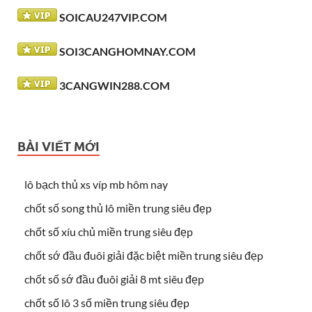
SOICAU247VIP.COM
SOI3CANGHOMNAY.COM
3CANGWIN288.COM
BÀI VIẾT MỚI
lô bạch thủ xs víp mb hôm nay
chốt số song thủ lô miền trung siêu đẹp
chốt số xíu chủ miền trung siêu đẹp
chốt sớ đầu đuôi giải đặc biệt miền trung siêu đẹp
chốt số sớ đầu đuôi giải 8 mt siêu đẹp
chốt số lô 3 số miền trung siêu đẹp