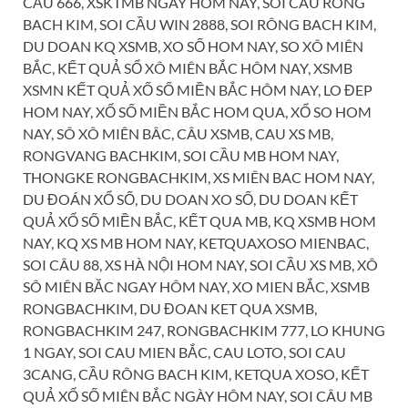
CẦU 666, XSKTMB NGÀY HÔM NAY, SOI CÂU RÔNG
BACH KIM, SOI CẦU WIN 2888, SOI RÔNG BACH KIM,
DU DOAN KQ XSMB, XO SỐ HOM NAY, SO XÔ MIÊN
BẮC, KẾT QUẢ SỔ XÔ MIÊN BẮC HÔM NAY, XSMB
XSMN KẾT QUẢ XỐ SỐ MIỀN BẮC HÔM NAY, LO ĐEP
HOM NAY, XỔ SỐ MIỀN BẮC HOM QUA, XỔ SO HOM
NAY, SÔ XÔ MIÊN BÂC, CÂU XSMB, CAU XS MB,
RONGVANG BACHKIM, SOI CẦU MB HOM NAY,
THONGKE RONGBACHKIM, XS MIÊN BAC HOM NAY,
DU ĐOÁN XỔ SỐ, DU DOAN XO SỐ, DU DOAN KẾT
QUẢ XỔ SỐ MIỀN BẮC, KẾT QUA MB, KQ XSMB HOM
NAY, KQ XS MB HOM NAY, KETQUAXOSO MIENBAC,
SOI CÂU 88, XS HÀ NỘI HOM NAY, SOI CẦU XS MB, XÔ
SÔ MIÊN BĂC NGAY HÔM NAY, XO MIEN BẮC, XSMB
RONGBACHKIM, DU ĐOAN KET QUA XSMB,
RONGBACHKIM 247, RONGBACHKIM 777, LO KHUNG
1 NGAY, SOI CAU MIEN BẮC, CAU LOTO, SOI CAU
3CANG, CẦU RÔNG BACH KIM, KETQUA XOSO, KẾT
QUẢ XỔ SỐ MIÊN BẮC NGÀY HÔM NAY, SOI CÂU MB