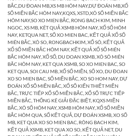
BẮC,DU ĐOAN MB,XS MB HÔM NAY,DỰ ĐOÁN MB,XỔ
SỐ MIỀN BẮC HÔM NAY,KQXS, XSTD,XÔ SỐ MIỀN BẮC
HÔM NAY,SO XO MIEN BẮC, RONG BACH KIM, MINH
NGOC, XS MB, KÊT QUẢ XSMB HÔM NAY, XỔ SỐ HÔM
NAY, KETQUA NET, SỐ XO MIEN BAC, KẾT QUẢ XỔ SỐ
MIÊN BẮC, XÔ SO, RONGBACHKIM, XỔ SÔ, KẾT QUẢ
XỔ SỐ MIỀN BẮC HÔM NAY, KẾT QUẢ XỔ SỐ MIÊN
BẮC HÔM NAY, XỔ SỐ, DU DOAN XSMB, XÔ SÔ MIÊN
BĂC HÔM NAY, KET QUA XSMB, SO XO MIEN BAC, SO
KET QUA, SOI CAU MB, XỔ SỐ MIỀN, SỐ XO, DU ĐOAN
XO SO MIEN BAC, SỐ MIỀN BẮC, XO SO HOM NAY, DỰ
ĐOÁN XỔ SỐ MIỀN BẮC, XỔ SỐ KIẾN THIẾT MIỀN
BẮC, TRỰC TIẾP XỔ SỐ MIỀN BẮC, XỔ SỐ TRỰC TIẾP
MIỀN BẮC, THỐNG KÊ GIẢI ĐẶC BIỆT, KQXS MIỀN
BẮC, XÔ SỐ HÔM NAY, XSMB HÔM NAY, XỔ SỐ MIỀN
BẮC HÔM QUA, SỔ KẾT QUẢ, DỰ ĐOÁN XSMB, XO SỐ
MB, KET QUA XO SO MIEN BAC, RÔNG BACH KIM,
KẾT QUẢ XSMB, KET QUA XO SO, KẾT QUẢ NET, DU