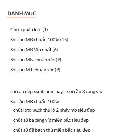
DANH MỤC
Chưa phân loại
(1)
Soi cầu MB chuẩn 100%
(15)
Soi cầu MB Víp nhất
(6)
Soi cầu MN chuẩn xác
(9)
Soi cầu MT chuẩn xác
(9)
soi cau dep xsmb hom nay – soi cầu 3 càng vip
Soi cầu MB chuẩn 100%
chốt loto bạch thủ lô 2 nháy mb siêu đẹp
chốt số ba càng víp miền bắc siêu đẹp
chốt số đề bạch thủ miền bắc siêu đẹp