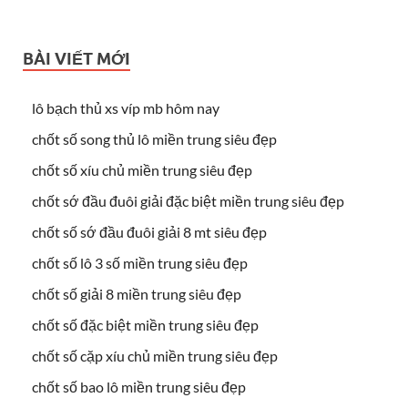
BÀI VIẾT MỚI
lô bạch thủ xs víp mb hôm nay
chốt số song thủ lô miền trung siêu đẹp
chốt số xíu chủ miền trung siêu đẹp
chốt sớ đầu đuôi giải đặc biệt miền trung siêu đẹp
chốt số sớ đầu đuôi giải 8 mt siêu đẹp
chốt số lô 3 số miền trung siêu đẹp
chốt số giải 8 miền trung siêu đẹp
chốt số đặc biệt miền trung siêu đẹp
chốt số cặp xíu chủ miền trung siêu đẹp
chốt số bao lô miền trung siêu đẹp