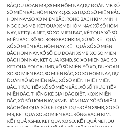
BẮC,DU ĐOAN MB,XS MB HÔM NAY,DỰ ĐOÁN MB,XỔ
SỐ MIỀN BẮC HÔM NAY,KQXS, XSTD,XÔ SỐ MIỀN BẮC
HÔM NAY,SO XO MIEN BẮC, RONG BACH KIM, MINH
NGOC, XS MB, KÊT QUẢ XSMB HÔM NAY, XỔ SỐ HÔM
NAY, KETQUA NET, SỐ XO MIEN BAC, KẾT QUẢ XỔ SỐ
MIÊN BẮC, XÔ SO, RONGBACHKIM, XỔ SÔ, KẾT QUẢ
XỔ SỐ MIỀN BẮC HÔM NAY, KẾT QUẢ XỔ SỐ MIÊN
BẮC HÔM NAY, XỔ SỐ, DU DOAN XSMB, XÔ SÔ MIÊN
BĂC HÔM NAY, KET QUA XSMB, SO XO MIEN BAC, SO
KET QUA, SOI CAU MB, XỔ SỐ MIỀN, SỐ XO, DU ĐOAN
XO SO MIEN BAC, SỐ MIỀN BẮC, XO SO HOM NAY, DỰ
ĐOÁN XỔ SỐ MIỀN BẮC, XỔ SỐ KIẾN THIẾT MIỀN
BẮC, TRỰC TIẾP XỔ SỐ MIỀN BẮC, XỔ SỐ TRỰC TIẾP
MIỀN BẮC, THỐNG KÊ GIẢI ĐẶC BIỆT, KQXS MIỀN
BẮC, XÔ SỐ HÔM NAY, XSMB HÔM NAY, XỔ SỐ MIỀN
BẮC HÔM QUA, SỔ KẾT QUẢ, DỰ ĐOÁN XSMB, XO SỐ
MB, KET QUA XO SO MIEN BAC, RÔNG BACH KIM,
KẾT QUẢ XSMB, KET QUA XO SO, KẾT QUẢ NET, DU