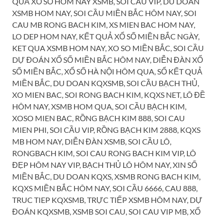
QUẢ XỔ SỐ HÔM NAY XSMB, SOI CAU VIP, DU DOAN
XSMB HOM NAY, SOI CẦU MIỀN BẮC HÔM NAY, SOI
CAU MB RONG BACH KIM, XS MIEN BAC HOM NAY,
LO DEP HOM NAY, KẾT QUẢ XỔ SỐ MIỀN BẮC NGÀY,
KET QUA XSMB HOM NAY, XO SO MIỀN BẮC, SOI CẦU
DỰ ĐOÁN XỔ SỐ MIỀN BẮC HÔM NAY, DIỄN ĐÀN XỔ
SỐ MIỀN BẮC, XỔ SỐ HÀ NỘI HÔM QUA, SỔ KẾT QUẢ
MIỀN BẮC, DU DOAN KQXSMB, SOI CẦU BẠCH THỦ,
XO MIEN BAC, SOI RONG BACH KIM, KQXS NET, LÔ ĐỀ
HÔM NAY, XSMB HOM QUA, SOI CẦU BẠCH KIM,
XOSO MIEN BAC, RỒNG BẠCH KIM 888, SOI CAU
MIEN PHI, SOI CẦU VIP, RỒNG BẠCH KIM 2888, KQXS
MB HOM NAY, DIỄN ĐÀN XSMB, SOI CẦU LÔ,
RONGBACH KIM, SOI CAU RONG BACH KIM VIP, LÔ
ĐẸP HÔM NAY VIP, BẠCH THỦ LÔ HÔM NAY, XIN SỐ
MIỀN BẮC, DU DOAN KQXS, XSMB RONG BACH KIM,
KQXS MIỀN BẮC HÔM NAY, SOI CẦU 6666, CAU 888,
TRUC TIEP KQXSMB, TRỰC TIẾP XSMB HÔM NAY, DỰ
ĐOÁN KQXSMB, XSMB SOI CAU, SOI CAU VIP MB, XỔ