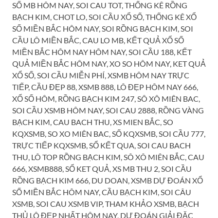
SỐ MB HÔM NAY, SOI CAU TOT, THỐNG KÊ RỒNG
BẠCH KIM, CHOT LO, SOI CẦU XỔ SỐ, THỐNG KÊ XỔ
SỐ MIỀN BẮC HÔM NAY, SOI RỒNG BẠCH KIM, SOI
CẦU LÔ MIỀN BẮC, CAU LO MB, KẾT QUẢ XỔ SỐ
MIỀN BẮC HÔM NAY HÔM NAY, SOI CẦU 188, KẾT
QUẢ MIỀN BẮC HÔM NAY, XO SO HÔM NAY, KET QUẢ
XỔ SỐ, SOI CẦU MIỄN PHÍ, XSMB HÔM NAY TRỰC
TIẾP, CẦU ĐẸP 88, XSMB 888, LÔ ĐẸP HÔM NAY 666,
XỔ SỐ HÔM, RỒNG BẠCH KIM 247, SÔ XÔ MIÊN BAC,
SOI CẦU XSMB HÔM NAY, SOI CAU 2888, RỒNG VÀNG
BẠCH KIM, CAU BACH THU, XS MIEN BẮC, SO
KQXSMB, SO XO MIÊN BAC, SỐ KQXSMB, SOI CẦU 777,
TRỰC TIẾP KQXSMB, SỔ KẾT QUA, SOI CAU BACH
THU, LÔ TOP RỒNG BẠCH KIM, SÔ XÔ MIÊN BẮC, CAU
666, XSMB888, SỔ KET QUẢ, XS MB THU 2, SOI CẦU
RỒNG BẠCH KIM 666, DU DOAN, XSMB DỰ ĐOÁN XỔ
SỐ MIỀN BẮC HÔM NAY, CẦU BẠCH KIM, SOI CÂU
XSMB, SOI CAU XSMB VIP, THAM KHẢO XSMB, BẠCH
THỦ LÔ ĐẸP NHẤT HÔM NAY, DỰ ĐOÁN GIẢI ĐẶC