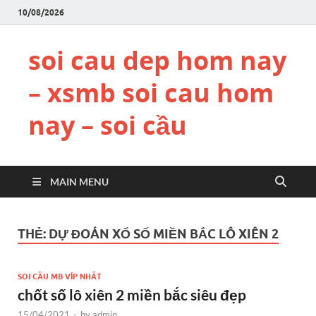
10/08/2026
soi cau dep hom nay
– xsmb soi cau hom
nay – soi cầu
MAIN MENU
THẺ:
DỰ ĐOÁN XỔ SỐ MIỀN BẮC LÔ XIÊN 2
SOI CẦU MB VÍP NHẤT
chốt số lô xiên 2 miền bắc siêu đẹp
15/04/2021
-
by
admin