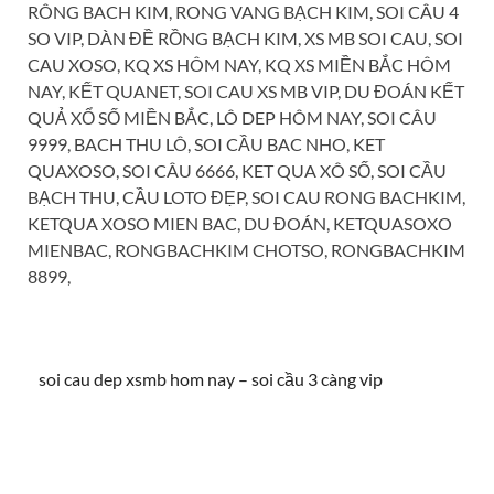
RÔNG BACH KIM, RONG VANG BẠCH KIM, SOI CÂU 4
SO VIP, DÀN ĐỀ RỒNG BẠCH KIM, XS MB SOI CAU, SOI
CAU XOSO, KQ XS HÔM NAY, KQ XS MIỀN BẮC HÔM
NAY, KẾT QUANET, SOI CAU XS MB VIP, DU ĐOÁN KẾT
QUẢ XỔ SỐ MIỀN BẮC, LÔ DEP HÔM NAY, SOI CÂU
9999, BACH THU LÔ, SOI CẦU BAC NHO, KET
QUAXOSO, SOI CÂU 6666, KET QUA XÔ SỐ, SOI CẦU
BẠCH THU, CẦU LOTO ĐẸP, SOI CAU RONG BACHKIM,
KETQUA XOSO MIEN BAC, DU ĐOÁN, KETQUASOXO
MIENBAC, RONGBACHKIM CHOTSO, RONGBACHKIM
8899,
soi cau dep xsmb hom nay – soi cầu 3 càng vip