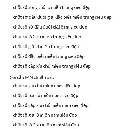
chốt số song thủ lô miền trung siêu đẹp
chốt sớ đầu đuôi giải đặc biệt miền trung siêu đẹp
chốt số sớ đầu đuôi giải 8 mt siêu đẹp
chốt số lô 3 số miền trung siêu đẹp
chốt số giải 8 miền trung siêu đẹp
chốt số đặc biệt miền trung siêu đẹp
chốt số cặp xíu chủ miền trung siêu đẹp
Soi cầu MN chuẩn xác
chốt số xíu chủ miền nam siêu đẹp
chốt số bao lô miền nam siêu đẹp
chốt số cặp xíu chủ miền nam siêu đẹp
chốt số giải 8 miền nam siêu đẹp
chốt số lô 3 số miền nam siêu đẹp