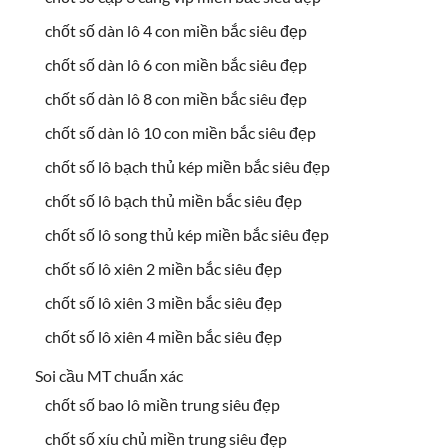
chốt số dàn lô 4 con miền bắc siêu đẹp
chốt số dàn lô 6 con miền bắc siêu đẹp
chốt số dàn lô 8 con miền bắc siêu đẹp
chốt số dàn lô 10 con miền bắc siêu đẹp
chốt số lô bạch thủ kép miền bắc siêu đẹp
chốt số lô bạch thủ miền bắc siêu đẹp
chốt số lô song thủ kép miền bắc siêu đẹp
chốt số lô xiên 2 miền bắc siêu đẹp
chốt số lô xiên 3 miền bắc siêu đẹp
chốt số lô xiên 4 miền bắc siêu đẹp
Soi cầu MT chuẩn xác
chốt số bao lô miền trung siêu đẹp
chốt số xíu chủ miền trung siêu đẹp