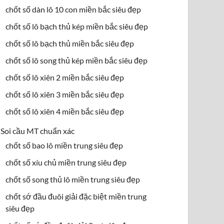
chốt số dàn lô 10 con miền bắc siêu đẹp
chốt số lô bạch thủ kép miền bắc siêu đẹp
chốt số lô bạch thủ miền bắc siêu đẹp
chốt số lô song thủ kép miền bắc siêu đẹp
chốt số lô xiên 2 miền bắc siêu đẹp
chốt số lô xiên 3 miền bắc siêu đẹp
chốt số lô xiên 4 miền bắc siêu đẹp
Soi cầu MT chuẩn xác
chốt số bao lô miền trung siêu đẹp
chốt số xíu chủ miền trung siêu đẹp
chốt số song thủ lô miền trung siêu đẹp
chốt sớ đầu đuôi giải đặc biệt miền trung
siêu đẹp