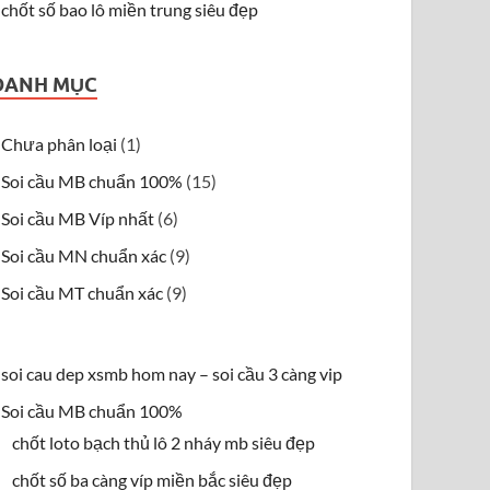
chốt số bao lô miền trung siêu đẹp
DANH MỤC
Chưa phân loại
(1)
Soi cầu MB chuẩn 100%
(15)
Soi cầu MB Víp nhất
(6)
Soi cầu MN chuẩn xác
(9)
Soi cầu MT chuẩn xác
(9)
soi cau dep xsmb hom nay – soi cầu 3 càng vip
Soi cầu MB chuẩn 100%
chốt loto bạch thủ lô 2 nháy mb siêu đẹp
chốt số ba càng víp miền bắc siêu đẹp