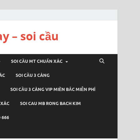
y – soi cầu
SOI CẦU MT CHUẨN XÁC
XÁC
SOI CẦU 3 CÀNG
SOI CẦU 3 CÀNG VIP MIỀN BẮC MIỄN PHÍ
 XÁC
SOI CAU MB RONG BACH KIM
 666