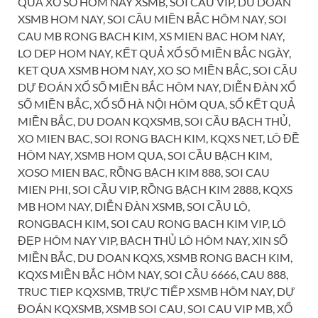
QUẢ XỔ SỐ HÔM NAY XSMB, SOI CAU VIP, DU DOAN
XSMB HOM NAY, SOI CẦU MIỀN BẮC HÔM NAY, SOI
CAU MB RONG BACH KIM, XS MIEN BAC HOM NAY,
LO DEP HOM NAY, KẾT QUẢ XỔ SỐ MIỀN BẮC NGÀY,
KET QUA XSMB HOM NAY, XO SO MIỀN BẮC, SOI CẦU
DỰ ĐOÁN XỔ SỐ MIỀN BẮC HÔM NAY, DIỄN ĐÀN XỔ
SỐ MIỀN BẮC, XỔ SỐ HÀ NỘI HÔM QUA, SỔ KẾT QUẢ
MIỀN BẮC, DU DOAN KQXSMB, SOI CẦU BẠCH THỦ,
XO MIEN BAC, SOI RONG BACH KIM, KQXS NET, LÔ ĐỀ
HÔM NAY, XSMB HOM QUA, SOI CẦU BẠCH KIM,
XOSO MIEN BAC, RỒNG BẠCH KIM 888, SOI CAU
MIEN PHI, SOI CẦU VIP, RỒNG BẠCH KIM 2888, KQXS
MB HOM NAY, DIỄN ĐÀN XSMB, SOI CẦU LÔ,
RONGBACH KIM, SOI CAU RONG BACH KIM VIP, LÔ
ĐẸP HÔM NAY VIP, BẠCH THỦ LÔ HÔM NAY, XIN SỐ
MIỀN BẮC, DU DOAN KQXS, XSMB RONG BACH KIM,
KQXS MIỀN BẮC HÔM NAY, SOI CẦU 6666, CAU 888,
TRUC TIEP KQXSMB, TRỰC TIẾP XSMB HÔM NAY, DỰ
ĐOÁN KQXSMB, XSMB SOI CAU, SOI CAU VIP MB, XỔ