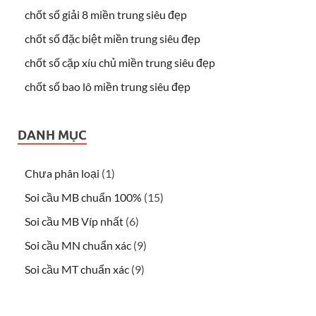
chốt số giải 8 miền trung siêu đẹp
chốt số đặc biệt miền trung siêu đẹp
chốt số cặp xíu chủ miền trung siêu đẹp
chốt số bao lô miền trung siêu đẹp
DANH MỤC
Chưa phân loại
(1)
Soi cầu MB chuẩn 100%
(15)
Soi cầu MB Víp nhất
(6)
Soi cầu MN chuẩn xác
(9)
Soi cầu MT chuẩn xác
(9)