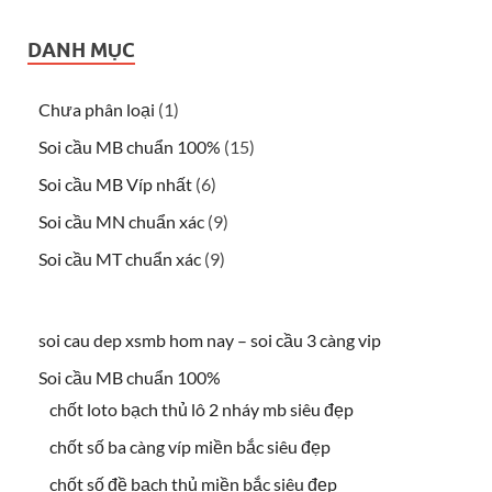
DANH MỤC
Chưa phân loại
(1)
Soi cầu MB chuẩn 100%
(15)
Soi cầu MB Víp nhất
(6)
Soi cầu MN chuẩn xác
(9)
Soi cầu MT chuẩn xác
(9)
soi cau dep xsmb hom nay – soi cầu 3 càng vip
Soi cầu MB chuẩn 100%
chốt loto bạch thủ lô 2 nháy mb siêu đẹp
chốt số ba càng víp miền bắc siêu đẹp
chốt số đề bạch thủ miền bắc siêu đẹp