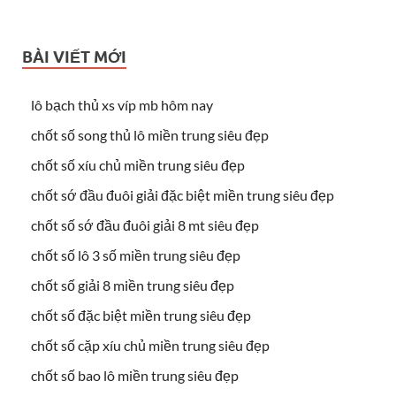
BÀI VIẾT MỚI
lô bạch thủ xs víp mb hôm nay
chốt số song thủ lô miền trung siêu đẹp
chốt số xíu chủ miền trung siêu đẹp
chốt sớ đầu đuôi giải đặc biệt miền trung siêu đẹp
chốt số sớ đầu đuôi giải 8 mt siêu đẹp
chốt số lô 3 số miền trung siêu đẹp
chốt số giải 8 miền trung siêu đẹp
chốt số đặc biệt miền trung siêu đẹp
chốt số cặp xíu chủ miền trung siêu đẹp
chốt số bao lô miền trung siêu đẹp