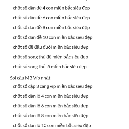
chốt số dàn đề 4 con miền bắc siêu đẹp
chốt số dàn đề 6 con miền bắc siêu đẹp
chốt số dàn đề 8 con miền bắc siêu đẹp
chốt số dàn đề 10 con miền bắc siêu đẹp
chốt số đề đầu đuôi miền bắc siêu đẹp
chốt số song thủ đề miền bắc siêu đẹp
chốt số song thủ lô miền bắc siêu đẹp
Soi cầu MB Víp nhất
chốt số cặp 3 càng víp miền bắc siêu đẹp
chốt số dàn lô 4 con miền bắc siêu đẹp
chốt số dàn lô 6 con miền bắc siêu đẹp
chốt số dàn lô 8 con miền bắc siêu đẹp
chốt số dàn lô 10 con miền bắc siêu đẹp