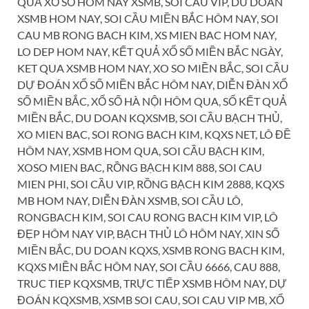
QUẢ XỔ SỐ HÔM NAY XSMB, SOI CAU VIP, DU DOAN
XSMB HOM NAY, SOI CẦU MIỀN BẮC HÔM NAY, SOI
CAU MB RONG BACH KIM, XS MIEN BAC HOM NAY,
LO DEP HOM NAY, KẾT QUẢ XỔ SỐ MIỀN BẮC NGÀY,
KET QUA XSMB HOM NAY, XO SO MIỀN BẮC, SOI CẦU
DỰ ĐOÁN XỔ SỐ MIỀN BẮC HÔM NAY, DIỄN ĐÀN XỔ
SỐ MIỀN BẮC, XỔ SỐ HÀ NỘI HÔM QUA, SỔ KẾT QUẢ
MIỀN BẮC, DU DOAN KQXSMB, SOI CẦU BẠCH THỦ,
XO MIEN BAC, SOI RONG BACH KIM, KQXS NET, LÔ ĐỀ
HÔM NAY, XSMB HOM QUA, SOI CẦU BẠCH KIM,
XOSO MIEN BAC, RỒNG BẠCH KIM 888, SOI CAU
MIEN PHI, SOI CẦU VIP, RỒNG BẠCH KIM 2888, KQXS
MB HOM NAY, DIỄN ĐÀN XSMB, SOI CẦU LÔ,
RONGBACH KIM, SOI CAU RONG BACH KIM VIP, LÔ
ĐẸP HÔM NAY VIP, BẠCH THỦ LÔ HÔM NAY, XIN SỐ
MIỀN BẮC, DU DOAN KQXS, XSMB RONG BACH KIM,
KQXS MIỀN BẮC HÔM NAY, SOI CẦU 6666, CAU 888,
TRUC TIEP KQXSMB, TRỰC TIẾP XSMB HÔM NAY, DỰ
ĐOÁN KQXSMB, XSMB SOI CAU, SOI CAU VIP MB, XỔ