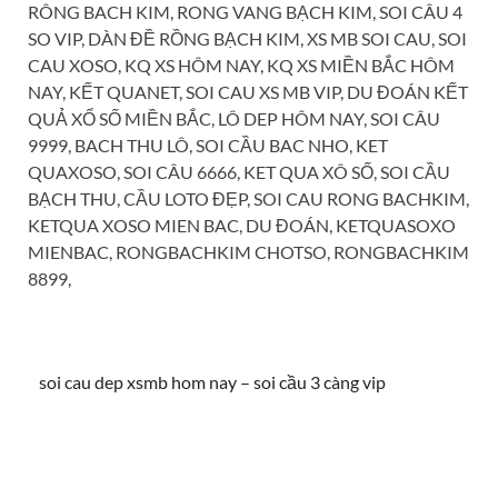
RÔNG BACH KIM, RONG VANG BẠCH KIM, SOI CÂU 4
SO VIP, DÀN ĐỀ RỒNG BẠCH KIM, XS MB SOI CAU, SOI
CAU XOSO, KQ XS HÔM NAY, KQ XS MIỀN BẮC HÔM
NAY, KẾT QUANET, SOI CAU XS MB VIP, DU ĐOÁN KẾT
QUẢ XỔ SỐ MIỀN BẮC, LÔ DEP HÔM NAY, SOI CÂU
9999, BACH THU LÔ, SOI CẦU BAC NHO, KET
QUAXOSO, SOI CÂU 6666, KET QUA XÔ SỐ, SOI CẦU
BẠCH THU, CẦU LOTO ĐẸP, SOI CAU RONG BACHKIM,
KETQUA XOSO MIEN BAC, DU ĐOÁN, KETQUASOXO
MIENBAC, RONGBACHKIM CHOTSO, RONGBACHKIM
8899,
soi cau dep xsmb hom nay – soi cầu 3 càng vip