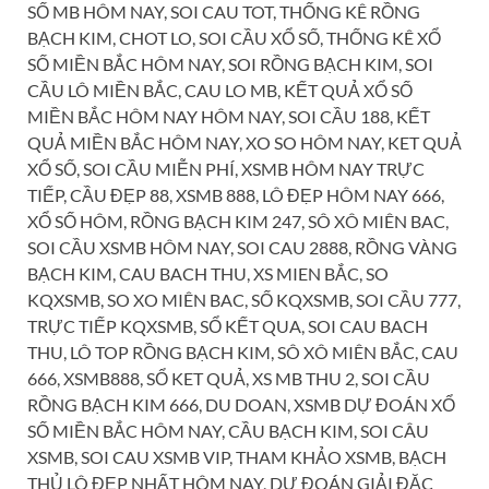
SỐ MB HÔM NAY, SOI CAU TOT, THỐNG KÊ RỒNG
BẠCH KIM, CHOT LO, SOI CẦU XỔ SỐ, THỐNG KÊ XỔ
SỐ MIỀN BẮC HÔM NAY, SOI RỒNG BẠCH KIM, SOI
CẦU LÔ MIỀN BẮC, CAU LO MB, KẾT QUẢ XỔ SỐ
MIỀN BẮC HÔM NAY HÔM NAY, SOI CẦU 188, KẾT
QUẢ MIỀN BẮC HÔM NAY, XO SO HÔM NAY, KET QUẢ
XỔ SỐ, SOI CẦU MIỄN PHÍ, XSMB HÔM NAY TRỰC
TIẾP, CẦU ĐẸP 88, XSMB 888, LÔ ĐẸP HÔM NAY 666,
XỔ SỐ HÔM, RỒNG BẠCH KIM 247, SÔ XÔ MIÊN BAC,
SOI CẦU XSMB HÔM NAY, SOI CAU 2888, RỒNG VÀNG
BẠCH KIM, CAU BACH THU, XS MIEN BẮC, SO
KQXSMB, SO XO MIÊN BAC, SỐ KQXSMB, SOI CẦU 777,
TRỰC TIẾP KQXSMB, SỔ KẾT QUA, SOI CAU BACH
THU, LÔ TOP RỒNG BẠCH KIM, SÔ XÔ MIÊN BẮC, CAU
666, XSMB888, SỔ KET QUẢ, XS MB THU 2, SOI CẦU
RỒNG BẠCH KIM 666, DU DOAN, XSMB DỰ ĐOÁN XỔ
SỐ MIỀN BẮC HÔM NAY, CẦU BẠCH KIM, SOI CÂU
XSMB, SOI CAU XSMB VIP, THAM KHẢO XSMB, BẠCH
THỦ LÔ ĐẸP NHẤT HÔM NAY, DỰ ĐOÁN GIẢI ĐẶC