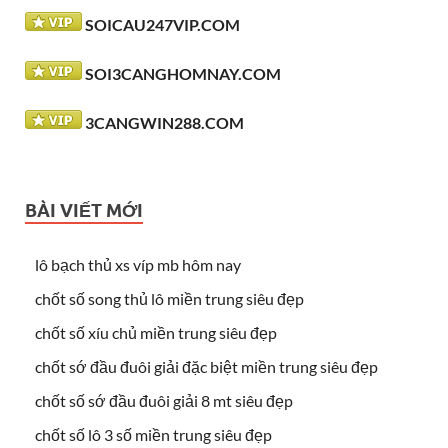
SOICAU247VIP.COM
SOI3CANGHOMNAY.COM
3CANGWIN288.COM
BÀI VIẾT MỚI
lô bạch thủ xs víp mb hôm nay
chốt số song thủ lô miền trung siêu đẹp
chốt số xíu chủ miền trung siêu đẹp
chốt sớ đầu đuôi giải đặc biệt miền trung siêu đẹp
chốt số sớ đầu đuôi giải 8 mt siêu đẹp
chốt số lô 3 số miền trung siêu đẹp