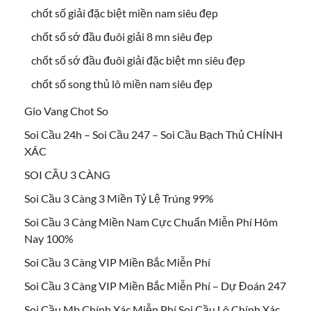
chốt số giải đặc biệt miền nam siêu đẹp
chốt số sớ đầu đuôi giải 8 mn siêu đẹp
chốt số sớ đầu đuôi giải đặc biệt mn siêu đẹp
chốt số song thủ lô miền nam siêu đẹp
Gio Vang Chot So
Soi Cầu 24h – Soi Cầu 247 – Soi Cầu Bạch Thủ CHÍNH
XÁC
SOI CẦU 3 CÀNG
Soi Cầu 3 Càng 3 Miền Tỷ Lệ Trúng 99%
Soi Cầu 3 Càng Miền Nam Cực Chuẩn Miễn Phí Hôm
Nay 100%
Soi Cầu 3 Càng VIP Miền Bắc Miễn Phí
Soi Cầu 3 Càng VIP Miền Bắc Miễn Phí – Dự Đoán 247
Soi Cầu Mb Chính Xác Miễn Phí Soi Cầu Lô Chính Xác