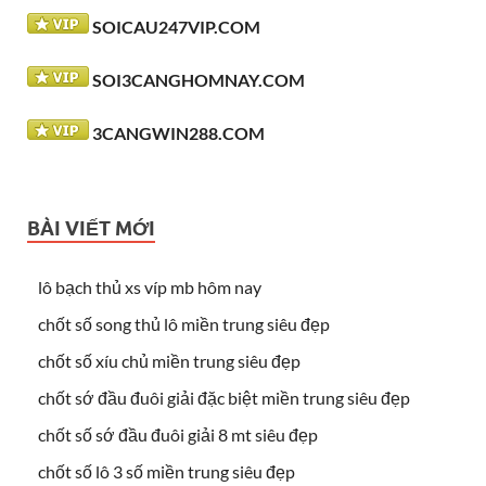
SOICAU247VIP.COM
SOI3CANGHOMNAY.COM
3CANGWIN288.COM
BÀI VIẾT MỚI
lô bạch thủ xs víp mb hôm nay
chốt số song thủ lô miền trung siêu đẹp
chốt số xíu chủ miền trung siêu đẹp
chốt sớ đầu đuôi giải đặc biệt miền trung siêu đẹp
chốt số sớ đầu đuôi giải 8 mt siêu đẹp
chốt số lô 3 số miền trung siêu đẹp