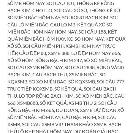
SỐ MB HÔM NAY, SOI CAU TOT, THỐNG KÊ RỒNG
BẠCH KIM, CHOT LO, SOI CẦU XỔ SỐ, THỐNG KÊ XỔ
SỐ MIỀN BẮC HÔM NAY, SOI RỒNG BẠCH KIM, SOI
CẦU LÔ MIỀN BẮC, CAU LO MB, KẾT QUẢ XỔ SỐ
MIỀN BẮC HÔM NAY HÔM NAY, SOI CẦU 188, KẾT
QUẢ MIỀN BẮC HÔM NAY, XO SO HÔM NAY, KET QUẢ
XỔ SỐ, SOI CẦU MIỄN PHÍ, XSMB HÔM NAY TRỰC
TIẾP, CẦU ĐẸP 88, XSMB 888, LÔ ĐẸP HÔM NAY 666,
XỔ SỐ HÔM, RỒNG BẠCH KIM 247, SÔ XÔ MIÊN BAC,
SOI CẦU XSMB HÔM NAY, SOI CAU 2888, RỒNG VÀNG
BẠCH KIM, CAU BACH THU, XS MIEN BẮC, SO
KQXSMB, SO XO MIÊN BAC, SỐ KQXSMB, SOI CẦU 777,
TRỰC TIẾP KQXSMB, SỔ KẾT QUA, SOI CAU BACH
THU, LÔ TOP RỒNG BẠCH KIM, SÔ XÔ MIÊN BẮC, CAU
666, XSMB888, SỔ KET QUẢ, XS MB THU 2, SOI CẦU
RỒNG BẠCH KIM 666, DU DOAN, XSMB DỰ ĐOÁN XỔ
SỐ MIỀN BẮC HÔM NAY, CẦU BẠCH KIM, SOI CÂU
XSMB, SOI CAU XSMB VIP, THAM KHẢO XSMB, BẠCH
THỦ LÔ ĐẸP NHẤT HÔM NAY, DỰ ĐOÁN GIẢI ĐẶC