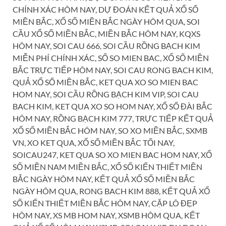
CHÍNH XÁC HÔM NAY, DỰ ĐOÁN KẾT QUẢ XỔ SỐ
MIỀN BẮC, XỔ SỐ MIỀN BẮC NGÀY HÔM QUA, SOI
CẦU XỔ SỐ MIỀN BẮC, MIỀN BẮC HÔM NAY, KQXS
HÔM NAY, SOI CAU 666, SOI CẦU RỒNG BẠCH KIM
MIỄN PHÍ CHÍNH XÁC, SỐ SO MIEN BAC, XỔ SỐ MIỀN
BẮC TRỰC TIẾP HÔM NAY, SOI CAU RONG BACH KIM,
QUẢ XỔ SỐ MIỀN BẮC, KET QUA XO SO MIEN BAC
HOM NAY, SOI CẦU RỒNG BẠCH KIM VIP, SOI CAU
BACH KIM, KET QUA XO SO HOM NAY, XỔ SỐ ĐÀI BẮC
HÔM NAY, RỒNG BẠCH KIM 777, TRỰC TIẾP KẾT QUẢ
XỔ SỐ MIỀN BẮC HÔM NAY, SO XO MIỀN BẮC, SXMB
VN, XO KET QUA, XỔ SỐ MIỀN BẮC TỐI NAY,
SOICAU247, KET QUA SO XO MIEN BAC HOM NAY, XỔ
SỐ MIỀN NAM MIỀN BẮC, XỔ SỐ KIẾN THIẾT MIỀN
BẮC NGÀY HÔM NAY, KẾT QUẢ XỔ SỐ MIỀN BẮC
NGÀY HÔM QUA, RONG BACH KIM 888, KẾT QUẢ XỔ
SỐ KIẾN THIẾT MIỀN BẮC HÔM NAY, CẶP LÔ ĐẸP
HÔM NAY, XS MB HOM NAY, XSMB HÔM QUA, KẾT