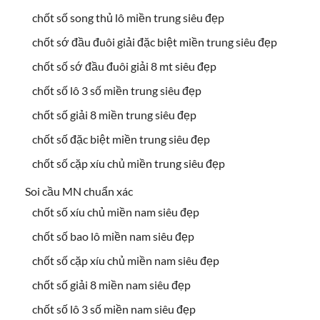
chốt số song thủ lô miền trung siêu đẹp
chốt sớ đầu đuôi giải đặc biệt miền trung siêu đẹp
chốt số sớ đầu đuôi giải 8 mt siêu đẹp
chốt số lô 3 số miền trung siêu đẹp
chốt số giải 8 miền trung siêu đẹp
chốt số đặc biệt miền trung siêu đẹp
chốt số cặp xíu chủ miền trung siêu đẹp
Soi cầu MN chuẩn xác
chốt số xíu chủ miền nam siêu đẹp
chốt số bao lô miền nam siêu đẹp
chốt số cặp xíu chủ miền nam siêu đẹp
chốt số giải 8 miền nam siêu đẹp
chốt số lô 3 số miền nam siêu đẹp