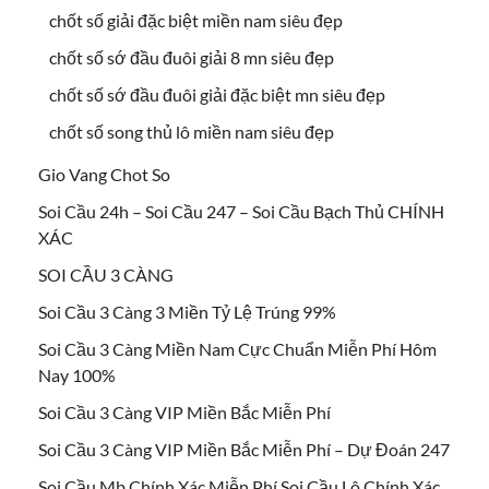
chốt số giải đặc biệt miền nam siêu đẹp
chốt số sớ đầu đuôi giải 8 mn siêu đẹp
chốt số sớ đầu đuôi giải đặc biệt mn siêu đẹp
chốt số song thủ lô miền nam siêu đẹp
Gio Vang Chot So
Soi Cầu 24h – Soi Cầu 247 – Soi Cầu Bạch Thủ CHÍNH
XÁC
SOI CẦU 3 CÀNG
Soi Cầu 3 Càng 3 Miền Tỷ Lệ Trúng 99%
Soi Cầu 3 Càng Miền Nam Cực Chuẩn Miễn Phí Hôm
Nay 100%
Soi Cầu 3 Càng VIP Miền Bắc Miễn Phí
Soi Cầu 3 Càng VIP Miền Bắc Miễn Phí – Dự Đoán 247
Soi Cầu Mb Chính Xác Miễn Phí Soi Cầu Lô Chính Xác