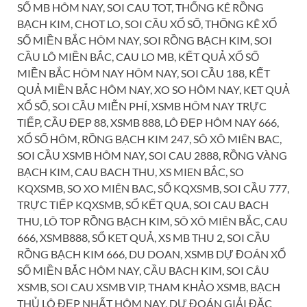
SỐ MB HÔM NAY, SOI CAU TOT, THỐNG KÊ RỒNG
BẠCH KIM, CHOT LO, SOI CẦU XỔ SỐ, THỐNG KÊ XỔ
SỐ MIỀN BẮC HÔM NAY, SOI RỒNG BẠCH KIM, SOI
CẦU LÔ MIỀN BẮC, CAU LO MB, KẾT QUẢ XỔ SỐ
MIỀN BẮC HÔM NAY HÔM NAY, SOI CẦU 188, KẾT
QUẢ MIỀN BẮC HÔM NAY, XO SO HÔM NAY, KET QUẢ
XỔ SỐ, SOI CẦU MIỄN PHÍ, XSMB HÔM NAY TRỰC
TIẾP, CẦU ĐẸP 88, XSMB 888, LÔ ĐẸP HÔM NAY 666,
XỔ SỐ HÔM, RỒNG BẠCH KIM 247, SÔ XÔ MIÊN BAC,
SOI CẦU XSMB HÔM NAY, SOI CAU 2888, RỒNG VÀNG
BẠCH KIM, CAU BACH THU, XS MIEN BẮC, SO
KQXSMB, SO XO MIÊN BAC, SỐ KQXSMB, SOI CẦU 777,
TRỰC TIẾP KQXSMB, SỔ KẾT QUA, SOI CAU BACH
THU, LÔ TOP RỒNG BẠCH KIM, SÔ XÔ MIÊN BẮC, CAU
666, XSMB888, SỔ KET QUẢ, XS MB THU 2, SOI CẦU
RỒNG BẠCH KIM 666, DU DOAN, XSMB DỰ ĐOÁN XỔ
SỐ MIỀN BẮC HÔM NAY, CẦU BẠCH KIM, SOI CÂU
XSMB, SOI CAU XSMB VIP, THAM KHẢO XSMB, BẠCH
THỦ LÔ ĐẸP NHẤT HÔM NAY, DỰ ĐOÁN GIẢI ĐẶC