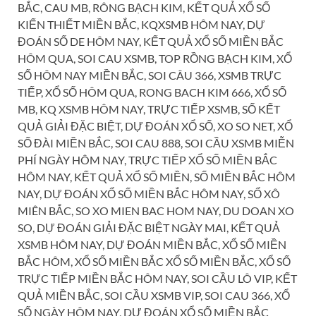
BẮC, CAU MB, RÔNG BẠCH KIM, KẾT QUẢ XỔ SỐ
KIẾN THIẾT MIỀN BẮC, KQXSMB HÔM NAY, DỰ
ĐOÁN SỐ DE HÔM NAY, KẾT QUẢ XỔ SỐ MIỀN BẮC
HÔM QUA, SOI CAU XSMB, TOP RỒNG BẠCH KIM, XỔ
SỐ HÔM NAY MIỀN BẮC, SOI CÂU 366, XSMB TRỰC
TIẾP, XỔ SỐ HÔM QUA, RONG BACH KIM 666, XỔ SỐ
MB, KQ XSMB HÔM NAY, TRỰC TIẾP XSMB, SỐ KẾT
QUẢ GIẢI ĐẶC BIỆT, DỰ ĐOÁN XỔ SỐ, XO SO NET, XỔ
SỐ ĐÀI MIỀN BẮC, SOI CAU 888, SOI CẦU XSMB MIỄN
PHÍ NGÀY HÔM NAY, TRỰC TIẾP XỔ SỐ MIỀN BẮC
HÔM NAY, KẾT QUẢ XỔ SỐ MIỀN, SỐ MIỀN BẮC HÔM
NAY, DỰ ĐOÁN XỔ SỐ MIỀN BẮC HÔM NAY, SỔ XÔ
MIÊN BẮC, SO XO MIEN BAC HOM NAY, DU DOAN XO
SO, DỰ ĐOÁN GIẢI ĐẶC BIỆT NGÀY MAI, KẾT QUẢ
XSMB HÔM NAY, DỰ ĐOÁN MIỀN BẮC, XỔ SỐ MIỀN
BẮC HÔM, XỔ SỐ MIỀN BẮC XỔ SỐ MIỀN BẮC, XỔ SỐ
TRỰC TIẾP MIỀN BẮC HÔM NAY, SOI CẦU LÔ VIP, KẾT
QUẢ MIỀN BẮC, SOI CẦU XSMB VIP, SOI CAU 366, XỔ
SỐ NGÀY HÔM NAY, DỰ ĐOÁN XỔ SỐ MIỀN BẮC