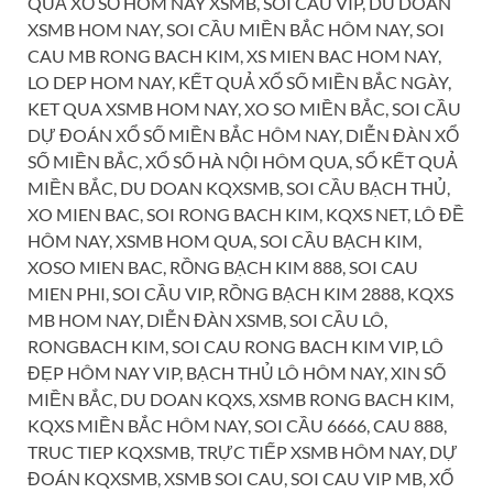
QUẢ XỔ SỐ HÔM NAY XSMB, SOI CAU VIP, DU DOAN
XSMB HOM NAY, SOI CẦU MIỀN BẮC HÔM NAY, SOI
CAU MB RONG BACH KIM, XS MIEN BAC HOM NAY,
LO DEP HOM NAY, KẾT QUẢ XỔ SỐ MIỀN BẮC NGÀY,
KET QUA XSMB HOM NAY, XO SO MIỀN BẮC, SOI CẦU
DỰ ĐOÁN XỔ SỐ MIỀN BẮC HÔM NAY, DIỄN ĐÀN XỔ
SỐ MIỀN BẮC, XỔ SỐ HÀ NỘI HÔM QUA, SỔ KẾT QUẢ
MIỀN BẮC, DU DOAN KQXSMB, SOI CẦU BẠCH THỦ,
XO MIEN BAC, SOI RONG BACH KIM, KQXS NET, LÔ ĐỀ
HÔM NAY, XSMB HOM QUA, SOI CẦU BẠCH KIM,
XOSO MIEN BAC, RỒNG BẠCH KIM 888, SOI CAU
MIEN PHI, SOI CẦU VIP, RỒNG BẠCH KIM 2888, KQXS
MB HOM NAY, DIỄN ĐÀN XSMB, SOI CẦU LÔ,
RONGBACH KIM, SOI CAU RONG BACH KIM VIP, LÔ
ĐẸP HÔM NAY VIP, BẠCH THỦ LÔ HÔM NAY, XIN SỐ
MIỀN BẮC, DU DOAN KQXS, XSMB RONG BACH KIM,
KQXS MIỀN BẮC HÔM NAY, SOI CẦU 6666, CAU 888,
TRUC TIEP KQXSMB, TRỰC TIẾP XSMB HÔM NAY, DỰ
ĐOÁN KQXSMB, XSMB SOI CAU, SOI CAU VIP MB, XỔ