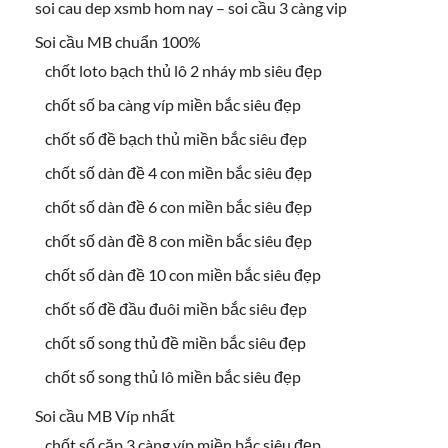
soi cau dep xsmb hom nay – soi cầu 3 càng vip
Soi cầu MB chuẩn 100%
chốt loto bạch thủ lô 2 nháy mb siêu đẹp
chốt số ba càng víp miền bắc siêu đẹp
chốt số đề bạch thủ miền bắc siêu đẹp
chốt số dàn đề 4 con miền bắc siêu đẹp
chốt số dàn đề 6 con miền bắc siêu đẹp
chốt số dàn đề 8 con miền bắc siêu đẹp
chốt số dàn đề 10 con miền bắc siêu đẹp
chốt số đề đầu đuôi miền bắc siêu đẹp
chốt số song thủ đề miền bắc siêu đẹp
chốt số song thủ lô miền bắc siêu đẹp
Soi cầu MB Víp nhất
chốt số cặp 3 càng víp miền bắc siêu đẹp