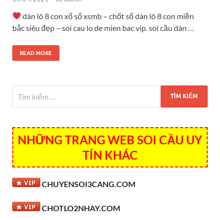
dàn lô 8 con xổ số xsmb – chốt số dàn lô 8 con miền
bắc siêu đẹp – soi cau lo de mien bac vip. soi cầu dàn …
READ MORE
NHỮNG TRANG WEB SOI CẦU UY
TÍN KHÁC
CHUYENSOI3CANG.COM
CHOTLO2NHAY.COM