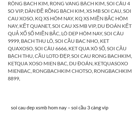
RÔNG BACH KIM, RONG VANG BẠCH KIM, SOI CÂU 4
SO VIP, DÀN ĐỀ RỒNG BẠCH KIM, XS MB SOI CAU, SOI
CAU XOSO, KQ XS HÔM NAY, KQ XS MIỀN BẮC HÔM
NAY, KẾT QUANET, SOI CAU XS MB VIP, DU ĐOÁN KẾT
QUẢ XỔ SỐ MIỀN BẮC, LÔ DEP HÔM NAY, SOI CÂU
9999, BACH THU LÔ, SOI CẦU BAC NHO, KET
QUAXOSO, SOI CÂU 6666, KET QUA XÔ SỐ, SOI CẦU
BẠCH THU, CẦU LOTO ĐẸP, SOI CAU RONG BACHKIM,
KETQUA XOSO MIEN BAC, DU ĐOÁN, KETQUASOXO
MIENBAC, RONGBACHKIM CHOTSO, RONGBACHKIM
8899,
soi cau dep xsmb hom nay – soi cầu 3 càng vip