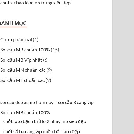
chốt số bao lô miền trung siêu đẹp
DANH MỤC
Chưa phân loại
(1)
Soi cầu MB chuẩn 100%
(15)
Soi cầu MB Víp nhất
(6)
Soi cầu MN chuẩn xác
(9)
Soi cầu MT chuẩn xác
(9)
soi cau dep xsmb hom nay – soi cầu 3 càng vip
Soi cầu MB chuẩn 100%
chốt loto bạch thủ lô 2 nháy mb siêu đẹp
chốt số ba càng víp miền bắc siêu đẹp