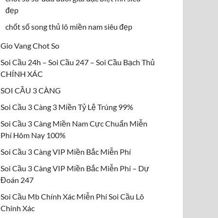
đẹp
chốt số song thủ lô miền nam siêu đẹp
Gio Vang Chot So
Soi Cầu 24h – Soi Cầu 247 – Soi Cầu Bạch Thủ
CHÍNH XÁC
SOI CẦU 3 CÀNG
Soi Cầu 3 Càng 3 Miền Tỷ Lệ Trúng 99%
Soi Cầu 3 Càng Miền Nam Cực Chuẩn Miễn
Phí Hôm Nay 100%
Soi Cầu 3 Càng VIP Miền Bắc Miễn Phí
Soi Cầu 3 Càng VIP Miền Bắc Miễn Phí – Dự
Đoán 247
Soi Cầu Mb Chính Xác Miễn Phí Soi Cầu Lô
Chính Xác