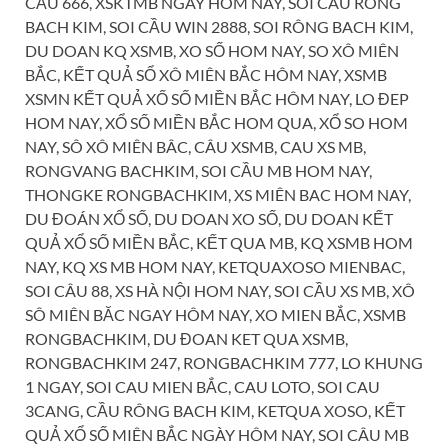
CẦU 666, XSKTMB NGÀY HÔM NAY, SOI CÂU RÔNG
BACH KIM, SOI CẦU WIN 2888, SOI RÔNG BACH KIM,
DU DOAN KQ XSMB, XO SỐ HOM NAY, SO XÔ MIÊN
BẮC, KẾT QUẢ SỔ XÔ MIÊN BẮC HÔM NAY, XSMB
XSMN KẾT QUẢ XỐ SỐ MIỀN BẮC HÔM NAY, LO ĐEP
HOM NAY, XỔ SỐ MIỀN BẮC HOM QUA, XỔ SO HOM
NAY, SÔ XÔ MIÊN BÂC, CÂU XSMB, CAU XS MB,
RONGVANG BACHKIM, SOI CẦU MB HOM NAY,
THONGKE RONGBACHKIM, XS MIÊN BAC HOM NAY,
DU ĐOÁN XỔ SỐ, DU DOAN XO SỐ, DU DOAN KẾT
QUẢ XỔ SỐ MIỀN BẮC, KẾT QUA MB, KQ XSMB HOM
NAY, KQ XS MB HOM NAY, KETQUAXOSO MIENBAC,
SOI CÂU 88, XS HÀ NỘI HOM NAY, SOI CẦU XS MB, XÔ
SÔ MIÊN BĂC NGAY HÔM NAY, XO MIEN BẮC, XSMB
RONGBACHKIM, DU ĐOAN KET QUA XSMB,
RONGBACHKIM 247, RONGBACHKIM 777, LO KHUNG
1 NGAY, SOI CAU MIEN BẮC, CAU LOTO, SOI CAU
3CANG, CẦU RÔNG BACH KIM, KETQUA XOSO, KẾT
QUẢ XỔ SỐ MIÊN BẮC NGÀY HÔM NAY, SOI CÂU MB