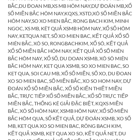
BẮC,DU ĐOAN MB,XS MB HÔM NAY,DỰ ĐOÁN MB,XỔ
SỐ MIỀN BẮC HÔM NAY,KQXS, XSTD,XÔ SỐ MIỀN BẮC
HÔM NAY,SO XO MIEN BẮC, RONG BACH KIM, MINH
NGOC, XS MB, KÊT QUẢ XSMB HÔM NAY, XỔ SỐ HÔM
NAY, KETQUA NET, SỐ XO MIEN BAC, KẾT QUẢ XỔ SỐ
MIÊN BẮC, XÔ SO, RONGBACHKIM, XỔ SÔ, KẾT QUẢ
XỔ SỐ MIỀN BẮC HÔM NAY, KẾT QUẢ XỔ SỐ MIÊN
BẮC HÔM NAY, XỔ SỐ, DU DOAN XSMB, XÔ SÔ MIÊN
BĂC HÔM NAY, KET QUA XSMB, SO XO MIEN BAC, SO
KET QUA, SOI CAU MB, XỔ SỐ MIỀN, SỐ XO, DU ĐOAN
XO SO MIEN BAC, SỐ MIỀN BẮC, XO SO HOM NAY, DỰ
ĐOÁN XỔ SỐ MIỀN BẮC, XỔ SỐ KIẾN THIẾT MIỀN
BẮC, TRỰC TIẾP XỔ SỐ MIỀN BẮC, XỔ SỐ TRỰC TIẾP
MIỀN BẮC, THỐNG KÊ GIẢI ĐẶC BIỆT, KQXS MIỀN
BẮC, XÔ SỐ HÔM NAY, XSMB HÔM NAY, XỔ SỐ MIỀN
BẮC HÔM QUA, SỔ KẾT QUẢ, DỰ ĐOÁN XSMB, XO SỐ
MB, KET QUA XO SO MIEN BAC, RÔNG BACH KIM,
KẾT QUẢ XSMB, KET QUA XO SO, KẾT QUẢ NET, DU