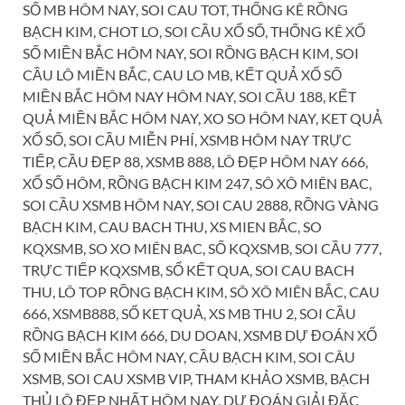
SỐ MB HÔM NAY, SOI CAU TOT, THỐNG KÊ RỒNG
BẠCH KIM, CHOT LO, SOI CẦU XỔ SỐ, THỐNG KÊ XỔ
SỐ MIỀN BẮC HÔM NAY, SOI RỒNG BẠCH KIM, SOI
CẦU LÔ MIỀN BẮC, CAU LO MB, KẾT QUẢ XỔ SỐ
MIỀN BẮC HÔM NAY HÔM NAY, SOI CẦU 188, KẾT
QUẢ MIỀN BẮC HÔM NAY, XO SO HÔM NAY, KET QUẢ
XỔ SỐ, SOI CẦU MIỄN PHÍ, XSMB HÔM NAY TRỰC
TIẾP, CẦU ĐẸP 88, XSMB 888, LÔ ĐẸP HÔM NAY 666,
XỔ SỐ HÔM, RỒNG BẠCH KIM 247, SÔ XÔ MIÊN BAC,
SOI CẦU XSMB HÔM NAY, SOI CAU 2888, RỒNG VÀNG
BẠCH KIM, CAU BACH THU, XS MIEN BẮC, SO
KQXSMB, SO XO MIÊN BAC, SỐ KQXSMB, SOI CẦU 777,
TRỰC TIẾP KQXSMB, SỔ KẾT QUA, SOI CAU BACH
THU, LÔ TOP RỒNG BẠCH KIM, SÔ XÔ MIÊN BẮC, CAU
666, XSMB888, SỔ KET QUẢ, XS MB THU 2, SOI CẦU
RỒNG BẠCH KIM 666, DU DOAN, XSMB DỰ ĐOÁN XỔ
SỐ MIỀN BẮC HÔM NAY, CẦU BẠCH KIM, SOI CÂU
XSMB, SOI CAU XSMB VIP, THAM KHẢO XSMB, BẠCH
THỦ LÔ ĐẸP NHẤT HÔM NAY, DỰ ĐOÁN GIẢI ĐẶC