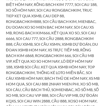
BIỆT HÔM NAY, RỒNG BẠCH KIM 7777, SOI CAU 188,
XO SỐ HÔM NAY, SOI CAU RONGBACHKIM, TRUC
TIEP KET QUA XSMB, CAU DEP 88,
RONGBACHKIM888, SOI CẦU BACH KIM, MIENBAC,
DU DOAN XO SO MIEN BAC HOM NAY, SOI CAU XS
MB, RONG BACH KIM666, KẾT QUA XO SO, SOI CAU
6666, SOI CAU 777, SOI CẦU 2888, RONGBACHKIM
888, CẦU XSMB, SOI CẦU XSMN, XSMB DỰ ĐOÁN, DU
ĐOAN XSMB HOM NAY, XS TRỰC TIẾP MB, RỒNG
BẠCH KIM 6868, RONGBACHKIM 666, SOI CẦU MB
VIP, KẾT QUA XO SO HOM NAY, LÔ ĐẸP HÔM NAY
188, XSMB SOI CẦU, KET QUA XSMB HÔM NAY, TOP
RONGBACHKIM, THỐNG KÊ LOTO MIỀN BẮC, SOI
CÂU XSMB HÔM NAY, BẠCH THỦ DE HÔM NAY, XS MB
HOM QUA, SOI CAU 888 2NHAY MIEN PHI, XO SÔ MB,
SOI CÂU, CẦU BẠCH THỦ, SOMIENBAC, XÔ SỐ MB, SỐ
XO MB, SOI CAU VIP 888, SOI CẦU VIP MB, DỰ ĐOÁN
KQXS, SOI CAU WIN 2888, CẦU 888, XOSO HOM NAY,