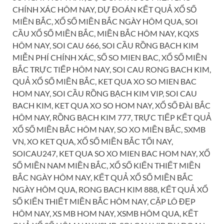
CHÍNH XÁC HÔM NAY, DỰ ĐOÁN KẾT QUẢ XỔ SỐ
MIỀN BẮC, XỔ SỐ MIỀN BẮC NGÀY HÔM QUA, SOI
CẦU XỔ SỐ MIỀN BẮC, MIỀN BẮC HÔM NAY, KQXS
HÔM NAY, SOI CAU 666, SOI CẦU RỒNG BẠCH KIM
MIỄN PHÍ CHÍNH XÁC, SỐ SO MIEN BAC, XỔ SỐ MIỀN
BẮC TRỰC TIẾP HÔM NAY, SOI CAU RONG BACH KIM,
QUẢ XỔ SỐ MIỀN BẮC, KET QUA XO SO MIEN BAC
HOM NAY, SOI CẦU RỒNG BẠCH KIM VIP, SOI CAU
BACH KIM, KET QUA XO SO HOM NAY, XỔ SỐ ĐÀI BẮC
HÔM NAY, RỒNG BẠCH KIM 777, TRỰC TIẾP KẾT QUẢ
XỔ SỐ MIỀN BẮC HÔM NAY, SO XO MIỀN BẮC, SXMB
VN, XO KET QUA, XỔ SỐ MIỀN BẮC TỐI NAY,
SOICAU247, KET QUA SO XO MIEN BAC HOM NAY, XỔ
SỐ MIỀN NAM MIỀN BẮC, XỔ SỐ KIẾN THIẾT MIỀN
BẮC NGÀY HÔM NAY, KẾT QUẢ XỔ SỐ MIỀN BẮC
NGÀY HÔM QUA, RONG BACH KIM 888, KẾT QUẢ XỔ
SỐ KIẾN THIẾT MIỀN BẮC HÔM NAY, CẶP LÔ ĐẸP
HÔM NAY, XS MB HOM NAY, XSMB HÔM QUA, KẾT