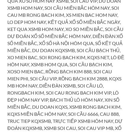
QUẢ XỔ SỐ HÔM NAY XSMB, SOI CAU VIP, DU DOAN
XSMB HOM NAY, SOI CẦU MIỀN BẮC HÔM NAY, SOI
CAU MB RONG BACH KIM, XS MIEN BAC HOM NAY,
LO DEP HOM NAY, KẾT QUẢ XỔ SỐ MIỀN BẮC NGÀY,
KET QUA XSMB HOM NAY, XO SO MIỀN BẮC, SOI CẦU
DỰ ĐOÁN XỔ SỐ MIỀN BẮC HÔM NAY, DIỄN ĐÀN XỔ
SỐ MIỀN BẮC, XỔ SỐ HÀ NỘI HÔM QUA, SỔ KẾT QUẢ
MIỀN BẮC, DU DOAN KQXSMB, SOI CẦU BẠCH THỦ,
XO MIEN BAC, SOI RONG BACH KIM, KQXS NET, LÔ ĐỀ
HÔM NAY, XSMB HOM QUA, SOI CẦU BẠCH KIM,
XOSO MIEN BAC, RỒNG BẠCH KIM 888, SOI CAU
MIEN PHI, SOI CẦU VIP, RỒNG BẠCH KIM 2888, KQXS
MB HOM NAY, DIỄN ĐÀN XSMB, SOI CẦU LÔ,
RONGBACH KIM, SOI CAU RONG BACH KIM VIP, LÔ
ĐẸP HÔM NAY VIP, BẠCH THỦ LÔ HÔM NAY, XIN SỐ
MIỀN BẮC, DU DOAN KQXS, XSMB RONG BACH KIM,
KQXS MIỀN BẮC HÔM NAY, SOI CẦU 6666, CAU 888,
TRUC TIEP KQXSMB, TRỰC TIẾP XSMB HÔM NAY, DỰ
ĐOÁN KQXSMB, XSMB SOI CAU, SOI CAU VIP MB, XỔ