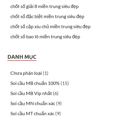
chốt số giải 8 miền trung siêu đẹp
chốt số đặc biệt miền trung siêu đẹp
chốt số cặp xíu chủ miền trung siêu đẹp
chốt số bao lô miền trung siêu đẹp
DANH MỤC
Chưa phân loại
(1)
Soi cầu MB chuẩn 100%
(15)
Soi cầu MB Víp nhất
(6)
Soi cầu MN chuẩn xác
(9)
Soi cầu MT chuẩn xác
(9)