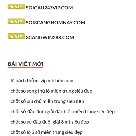
SOICAU247VIP.COM
SOI3CANGHOMNAY.COM
3CANGWIN288.COM
BÀI VIẾT MỚI
lô bạch thủ xs víp mb hôm nay
chốt số song thủ lô miền trung siêu đẹp
chốt số xíu chủ miền trung siêu đẹp
chốt sớ đầu đuôi giải đặc biệt miền trung siêu đẹp
chốt số sớ đầu đuôi giải 8 mt siêu đẹp
chốt số lô 3 số miền trung siêu đẹp