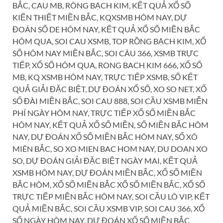
BẮC, CAU MB, RÔNG BẠCH KIM, KẾT QUẢ XỔ SỐ
KIẾN THIẾT MIỀN BẮC, KQXSMB HÔM NAY, DỰ
ĐOÁN SỐ DE HÔM NAY, KẾT QUẢ XỔ SỐ MIỀN BẮC
HÔM QUA, SOI CAU XSMB, TOP RỒNG BẠCH KIM, XỔ
SỐ HÔM NAY MIỀN BẮC, SOI CÂU 366, XSMB TRỰC
TIẾP, XỔ SỐ HÔM QUA, RONG BACH KIM 666, XỔ SỐ
MB, KQ XSMB HÔM NAY, TRỰC TIẾP XSMB, SỐ KẾT
QUẢ GIẢI ĐẶC BIỆT, DỰ ĐOÁN XỔ SỐ, XO SO NET, XỔ
SỐ ĐÀI MIỀN BẮC, SOI CAU 888, SOI CẦU XSMB MIỄN
PHÍ NGÀY HÔM NAY, TRỰC TIẾP XỔ SỐ MIỀN BẮC
HÔM NAY, KẾT QUẢ XỔ SỐ MIỀN, SỐ MIỀN BẮC HÔM
NAY, DỰ ĐOÁN XỔ SỐ MIỀN BẮC HÔM NAY, SỔ XÔ
MIÊN BẮC, SO XO MIEN BAC HOM NAY, DU DOAN XO
SO, DỰ ĐOÁN GIẢI ĐẶC BIỆT NGÀY MAI, KẾT QUẢ
XSMB HÔM NAY, DỰ ĐOÁN MIỀN BẮC, XỔ SỐ MIỀN
BẮC HÔM, XỔ SỐ MIỀN BẮC XỔ SỐ MIỀN BẮC, XỔ SỐ
TRỰC TIẾP MIỀN BẮC HÔM NAY, SOI CẦU LÔ VIP, KẾT
QUẢ MIỀN BẮC, SOI CẦU XSMB VIP, SOI CAU 366, XỔ
SỐ NGÀY HÔM NAY, DỰ ĐOÁN XỔ SỐ MIỀN BẮC