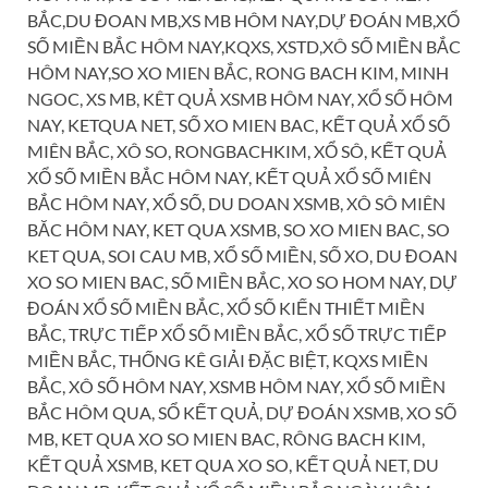
BẮC,DU ĐOAN MB,XS MB HÔM NAY,DỰ ĐOÁN MB,XỔ
SỐ MIỀN BẮC HÔM NAY,KQXS, XSTD,XÔ SỐ MIỀN BẮC
HÔM NAY,SO XO MIEN BẮC, RONG BACH KIM, MINH
NGOC, XS MB, KÊT QUẢ XSMB HÔM NAY, XỔ SỐ HÔM
NAY, KETQUA NET, SỐ XO MIEN BAC, KẾT QUẢ XỔ SỐ
MIÊN BẮC, XÔ SO, RONGBACHKIM, XỔ SÔ, KẾT QUẢ
XỔ SỐ MIỀN BẮC HÔM NAY, KẾT QUẢ XỔ SỐ MIÊN
BẮC HÔM NAY, XỔ SỐ, DU DOAN XSMB, XÔ SÔ MIÊN
BĂC HÔM NAY, KET QUA XSMB, SO XO MIEN BAC, SO
KET QUA, SOI CAU MB, XỔ SỐ MIỀN, SỐ XO, DU ĐOAN
XO SO MIEN BAC, SỐ MIỀN BẮC, XO SO HOM NAY, DỰ
ĐOÁN XỔ SỐ MIỀN BẮC, XỔ SỐ KIẾN THIẾT MIỀN
BẮC, TRỰC TIẾP XỔ SỐ MIỀN BẮC, XỔ SỐ TRỰC TIẾP
MIỀN BẮC, THỐNG KÊ GIẢI ĐẶC BIỆT, KQXS MIỀN
BẮC, XÔ SỐ HÔM NAY, XSMB HÔM NAY, XỔ SỐ MIỀN
BẮC HÔM QUA, SỔ KẾT QUẢ, DỰ ĐOÁN XSMB, XO SỐ
MB, KET QUA XO SO MIEN BAC, RÔNG BACH KIM,
KẾT QUẢ XSMB, KET QUA XO SO, KẾT QUẢ NET, DU