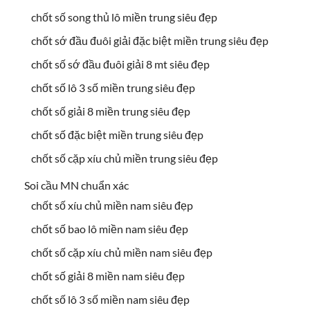
chốt số song thủ lô miền trung siêu đẹp
chốt sớ đầu đuôi giải đặc biệt miền trung siêu đẹp
chốt số sớ đầu đuôi giải 8 mt siêu đẹp
chốt số lô 3 số miền trung siêu đẹp
chốt số giải 8 miền trung siêu đẹp
chốt số đặc biệt miền trung siêu đẹp
chốt số cặp xíu chủ miền trung siêu đẹp
Soi cầu MN chuẩn xác
chốt số xíu chủ miền nam siêu đẹp
chốt số bao lô miền nam siêu đẹp
chốt số cặp xíu chủ miền nam siêu đẹp
chốt số giải 8 miền nam siêu đẹp
chốt số lô 3 số miền nam siêu đẹp