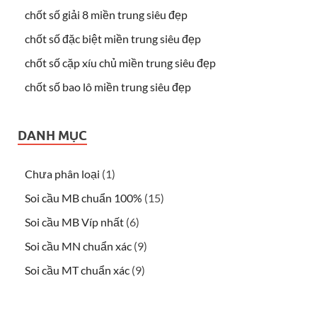
chốt số giải 8 miền trung siêu đẹp
chốt số đặc biệt miền trung siêu đẹp
chốt số cặp xíu chủ miền trung siêu đẹp
chốt số bao lô miền trung siêu đẹp
DANH MỤC
Chưa phân loại
(1)
Soi cầu MB chuẩn 100%
(15)
Soi cầu MB Víp nhất
(6)
Soi cầu MN chuẩn xác
(9)
Soi cầu MT chuẩn xác
(9)