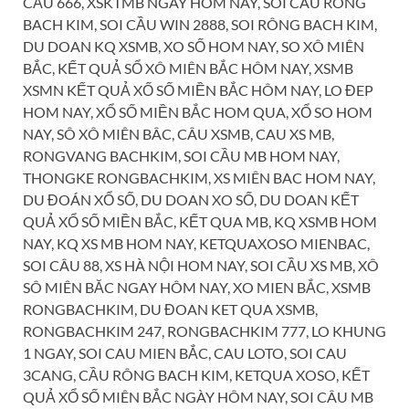
CẦU 666, XSKTMB NGÀY HÔM NAY, SOI CÂU RÔNG
BACH KIM, SOI CẦU WIN 2888, SOI RÔNG BACH KIM,
DU DOAN KQ XSMB, XO SỐ HOM NAY, SO XÔ MIÊN
BẮC, KẾT QUẢ SỔ XÔ MIÊN BẮC HÔM NAY, XSMB
XSMN KẾT QUẢ XỐ SỐ MIỀN BẮC HÔM NAY, LO ĐEP
HOM NAY, XỔ SỐ MIỀN BẮC HOM QUA, XỔ SO HOM
NAY, SÔ XÔ MIÊN BÂC, CÂU XSMB, CAU XS MB,
RONGVANG BACHKIM, SOI CẦU MB HOM NAY,
THONGKE RONGBACHKIM, XS MIÊN BAC HOM NAY,
DU ĐOÁN XỔ SỐ, DU DOAN XO SỐ, DU DOAN KẾT
QUẢ XỔ SỐ MIỀN BẮC, KẾT QUA MB, KQ XSMB HOM
NAY, KQ XS MB HOM NAY, KETQUAXOSO MIENBAC,
SOI CÂU 88, XS HÀ NỘI HOM NAY, SOI CẦU XS MB, XÔ
SÔ MIÊN BĂC NGAY HÔM NAY, XO MIEN BẮC, XSMB
RONGBACHKIM, DU ĐOAN KET QUA XSMB,
RONGBACHKIM 247, RONGBACHKIM 777, LO KHUNG
1 NGAY, SOI CAU MIEN BẮC, CAU LOTO, SOI CAU
3CANG, CẦU RÔNG BACH KIM, KETQUA XOSO, KẾT
QUẢ XỔ SỐ MIÊN BẮC NGÀY HÔM NAY, SOI CÂU MB