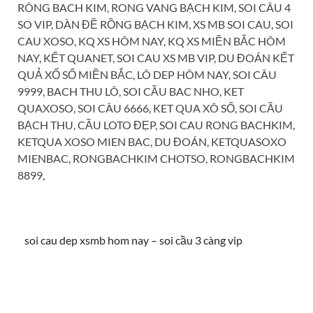
RÔNG BACH KIM, RONG VANG BẠCH KIM, SOI CÂU 4
SO VIP, DÀN ĐỀ RỒNG BẠCH KIM, XS MB SOI CAU, SOI
CAU XOSO, KQ XS HÔM NAY, KQ XS MIỀN BẮC HÔM
NAY, KẾT QUANET, SOI CAU XS MB VIP, DU ĐOÁN KẾT
QUẢ XỔ SỐ MIỀN BẮC, LÔ DEP HÔM NAY, SOI CÂU
9999, BACH THU LÔ, SOI CẦU BAC NHO, KET
QUAXOSO, SOI CÂU 6666, KET QUA XÔ SỐ, SOI CẦU
BẠCH THU, CẦU LOTO ĐẸP, SOI CAU RONG BACHKIM,
KETQUA XOSO MIEN BAC, DU ĐOÁN, KETQUASOXO
MIENBAC, RONGBACHKIM CHOTSO, RONGBACHKIM
8899,
soi cau dep xsmb hom nay – soi cầu 3 càng vip