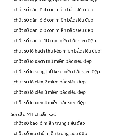
chốt số dàn lô 4 con miền bắc siêu đẹp
chốt số dàn lô 6 con miền bắc siêu đẹp
chốt số dàn lô 8 con miền bắc siêu đẹp
chốt số dàn lô 10 con miền bắc siêu đẹp
chốt số lô bạch thủ kép miền bắc siêu đẹp
chốt số lô bạch thủ miền bắc siêu đẹp
chốt số lô song thủ kép miền bắc siêu đẹp
chốt số lô xiên 2 miền bắc siêu đẹp
chốt số lô xiên 3 miền bắc siêu đẹp
chốt số lô xiên 4 miền bắc siêu đẹp
Soi cầu MT chuẩn xác
chốt số bao lô miền trung siêu đẹp
chốt số xíu chủ miền trung siêu đẹp