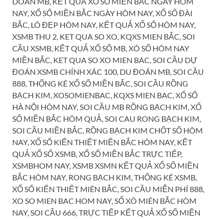
DOAN MB, KẾT QUẢ XỔ SỐ MIỀN BẮC NGÀY HÔM
NAY, XỔ SỐ MIỀN BẮC NGÀY HÔM NAY, XỔ SỐ ĐÀI
BẮC, LÔ ĐẸP HÔM NAY, KẾT QUẢ XỔ SỐ HÔM NAY,
XSMB THU 2, KET QUA SO XO, KQXS MIEN BẮC, SOI
CẦU XSMB, KẾT QUẢ XỔ SỐ MB, XÔ SỐ HÔM NAY
MIỀN BẮC, KET QUA SO XO MIEN BAC, SOI CẦU DỰ
ĐOÁN XSMB CHÍNH XÁC 100, DU ĐOÁN MB, SOI CẦU
888, THỐNG KÊ XỔ SỐ MIỀN BẮC, SOI CẦU RỒNG
BẠCH KIM, XOSOMIENBAC, KQXS MIEN BAC, XỔ SỐ
HÀ NỘI HÔM NAY, SOI CẦU MB RỒNG BẠCH KIM, XỔ
SỐ MIỀN BẮC HÔM QUẢ, SOI CAU RONG BẠCH KIM,
SOI CẦU MIỀN BẮC, RỒNG BẠCH KIM CHỐT SỐ HÔM
NAY, XỔ SỐ KIẾN THIẾT MIỀN BẮC HÔM NAY, KẾT
QUẢ XỔ SỐ XSMB, XỔ SỐ MIỀN BẮC TRỰC TIẾP,
XSMBHOM NAY, XSMB XSMN KẾT QUẢ XỔ SỐ MIỀN
BẮC HÔM NAY, RONG BẠCH KIM, THỐNG KÊ XSMB,
XỔ SỐ KIẾN THIẾT MIÊN BẮC, SOI CẦU MIỄN PHÍ 888,
XO SO MIEN BAC HOM NAY, SỔ XÔ MIÊN BẮC HÔM
NAY, SOI CẦU 666, TRỰC TIẾP KẾT QUẢ XỔ SỐ MIỀN