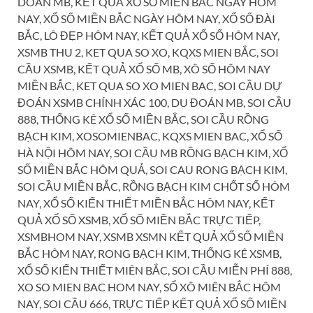
DOAN MB, KẾT QUẢ XỔ SỐ MIỀN BẮC NGÀY HÔM
NAY, XỔ SỐ MIỀN BẮC NGÀY HÔM NAY, XỔ SỐ ĐÀI
BẮC, LÔ ĐẸP HÔM NAY, KẾT QUẢ XỔ SỐ HÔM NAY,
XSMB THU 2, KET QUA SO XO, KQXS MIEN BẮC, SOI
CẦU XSMB, KẾT QUẢ XỔ SỐ MB, XÔ SỐ HÔM NAY
MIỀN BẮC, KET QUA SO XO MIEN BAC, SOI CẦU DỰ
ĐOÁN XSMB CHÍNH XÁC 100, DU ĐOÁN MB, SOI CẦU
888, THỐNG KÊ XỔ SỐ MIỀN BẮC, SOI CẦU RỒNG
BẠCH KIM, XOSOMIENBAC, KQXS MIEN BAC, XỔ SỐ
HÀ NỘI HÔM NAY, SOI CẦU MB RỒNG BẠCH KIM, XỔ
SỐ MIỀN BẮC HÔM QUẢ, SOI CAU RONG BẠCH KIM,
SOI CẦU MIỀN BẮC, RỒNG BẠCH KIM CHỐT SỐ HÔM
NAY, XỔ SỐ KIẾN THIẾT MIỀN BẮC HÔM NAY, KẾT
QUẢ XỔ SỐ XSMB, XỔ SỐ MIỀN BẮC TRỰC TIẾP,
XSMBHOM NAY, XSMB XSMN KẾT QUẢ XỔ SỐ MIỀN
BẮC HÔM NAY, RONG BẠCH KIM, THỐNG KÊ XSMB,
XỔ SỐ KIẾN THIẾT MIÊN BẮC, SOI CẦU MIỄN PHÍ 888,
XO SO MIEN BAC HOM NAY, SỔ XÔ MIÊN BẮC HÔM
NAY, SOI CẦU 666, TRỰC TIẾP KẾT QUẢ XỔ SỐ MIỀN