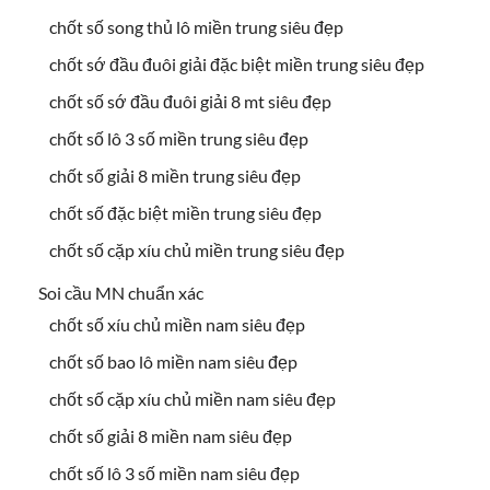
chốt số song thủ lô miền trung siêu đẹp
chốt sớ đầu đuôi giải đặc biệt miền trung siêu đẹp
chốt số sớ đầu đuôi giải 8 mt siêu đẹp
chốt số lô 3 số miền trung siêu đẹp
chốt số giải 8 miền trung siêu đẹp
chốt số đặc biệt miền trung siêu đẹp
chốt số cặp xíu chủ miền trung siêu đẹp
Soi cầu MN chuẩn xác
chốt số xíu chủ miền nam siêu đẹp
chốt số bao lô miền nam siêu đẹp
chốt số cặp xíu chủ miền nam siêu đẹp
chốt số giải 8 miền nam siêu đẹp
chốt số lô 3 số miền nam siêu đẹp