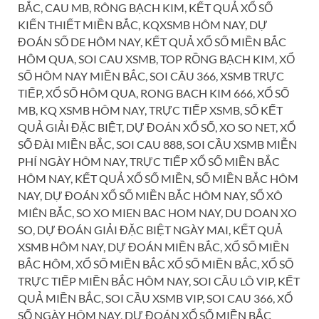
BẮC, CAU MB, RÔNG BẠCH KIM, KẾT QUẢ XỔ SỐ
KIẾN THIẾT MIỀN BẮC, KQXSMB HÔM NAY, DỰ
ĐOÁN SỐ DE HÔM NAY, KẾT QUẢ XỔ SỐ MIỀN BẮC
HÔM QUA, SOI CAU XSMB, TOP RỒNG BẠCH KIM, XỔ
SỐ HÔM NAY MIỀN BẮC, SOI CÂU 366, XSMB TRỰC
TIẾP, XỔ SỐ HÔM QUA, RONG BACH KIM 666, XỔ SỐ
MB, KQ XSMB HÔM NAY, TRỰC TIẾP XSMB, SỐ KẾT
QUẢ GIẢI ĐẶC BIỆT, DỰ ĐOÁN XỔ SỐ, XO SO NET, XỔ
SỐ ĐÀI MIỀN BẮC, SOI CAU 888, SOI CẦU XSMB MIỄN
PHÍ NGÀY HÔM NAY, TRỰC TIẾP XỔ SỐ MIỀN BẮC
HÔM NAY, KẾT QUẢ XỔ SỐ MIỀN, SỐ MIỀN BẮC HÔM
NAY, DỰ ĐOÁN XỔ SỐ MIỀN BẮC HÔM NAY, SỔ XÔ
MIÊN BẮC, SO XO MIEN BAC HOM NAY, DU DOAN XO
SO, DỰ ĐOÁN GIẢI ĐẶC BIỆT NGÀY MAI, KẾT QUẢ
XSMB HÔM NAY, DỰ ĐOÁN MIỀN BẮC, XỔ SỐ MIỀN
BẮC HÔM, XỔ SỐ MIỀN BẮC XỔ SỐ MIỀN BẮC, XỔ SỐ
TRỰC TIẾP MIỀN BẮC HÔM NAY, SOI CẦU LÔ VIP, KẾT
QUẢ MIỀN BẮC, SOI CẦU XSMB VIP, SOI CAU 366, XỔ
SỐ NGÀY HÔM NAY, DỰ ĐOÁN XỔ SỐ MIỀN BẮC