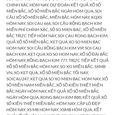
CHÍNH XÁC HÔM NAY, DỰ ĐOÁN KẾT QUẢ XỔ SỐ
MIỀN BẮC, XỔ SỐ MIỀN BẮC NGÀY HÔM QUA, SOI
CẦU XỔ SỐ MIỀN BẮC, MIỀN BẮC HÔM NAY, KQXS
HÔM NAY, SOI CAU 666, SOI CẦU RỒNG BẠCH KIM
MIỄN PHÍ CHÍNH XÁC, SỐ SO MIEN BAC, XỔ SỐ MIỀN
BẮC TRỰC TIẾP HÔM NAY, SOI CAU RONG BACH KIM,
QUẢ XỔ SỐ MIỀN BẮC, KET QUA XO SO MIEN BAC
HOM NAY, SOI CẦU RỒNG BẠCH KIM VIP, SOI CAU
BACH KIM, KET QUA XO SO HOM NAY, XỔ SỐ ĐÀI BẮC
HÔM NAY, RỒNG BẠCH KIM 777, TRỰC TIẾP KẾT QUẢ
XỔ SỐ MIỀN BẮC HÔM NAY, SO XO MIỀN BẮC, SXMB
VN, XO KET QUA, XỔ SỐ MIỀN BẮC TỐI NAY,
SOICAU247, KET QUA SO XO MIEN BAC HOM NAY, XỔ
SỐ MIỀN NAM MIỀN BẮC, XỔ SỐ KIẾN THIẾT MIỀN
BẮC NGÀY HÔM NAY, KẾT QUẢ XỔ SỐ MIỀN BẮC
NGÀY HÔM QUA, RONG BACH KIM 888, KẾT QUẢ XỔ
SỐ KIẾN THIẾT MIỀN BẮC HÔM NAY, CẶP LÔ ĐẸP
HÔM NAY, XS MB HOM NAY, XSMB HÔM QUA, KẾT