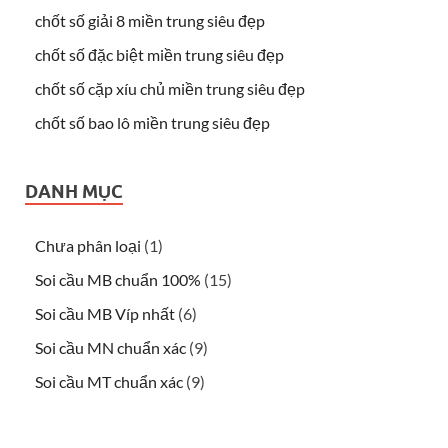
chốt số giải 8 miền trung siêu đẹp
chốt số đặc biệt miền trung siêu đẹp
chốt số cặp xíu chủ miền trung siêu đẹp
chốt số bao lô miền trung siêu đẹp
DANH MỤC
Chưa phân loại
(1)
Soi cầu MB chuẩn 100%
(15)
Soi cầu MB Víp nhất
(6)
Soi cầu MN chuẩn xác
(9)
Soi cầu MT chuẩn xác
(9)