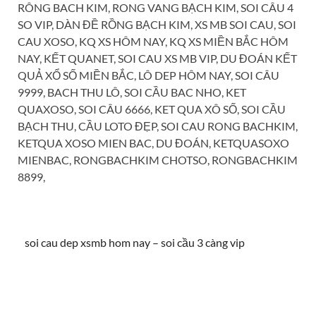
RÔNG BACH KIM, RONG VANG BẠCH KIM, SOI CÂU 4
SO VIP, DÀN ĐỀ RỒNG BẠCH KIM, XS MB SOI CAU, SOI
CAU XOSO, KQ XS HÔM NAY, KQ XS MIỀN BẮC HÔM
NAY, KẾT QUANET, SOI CAU XS MB VIP, DU ĐOÁN KẾT
QUẢ XỔ SỐ MIỀN BẮC, LÔ DEP HÔM NAY, SOI CÂU
9999, BACH THU LÔ, SOI CẦU BAC NHO, KET
QUAXOSO, SOI CÂU 6666, KET QUA XÔ SỐ, SOI CẦU
BẠCH THU, CẦU LOTO ĐẸP, SOI CAU RONG BACHKIM,
KETQUA XOSO MIEN BAC, DU ĐOÁN, KETQUASOXO
MIENBAC, RONGBACHKIM CHOTSO, RONGBACHKIM
8899,
soi cau dep xsmb hom nay – soi cầu 3 càng vip