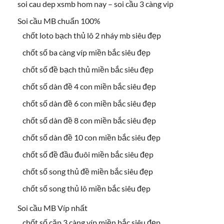
soi cau dep xsmb hom nay – soi cầu 3 càng vip
Soi cầu MB chuẩn 100%
chốt loto bạch thủ lô 2 nháy mb siêu đẹp
chốt số ba càng víp miền bắc siêu đẹp
chốt số đề bạch thủ miền bắc siêu đẹp
chốt số dàn đề 4 con miền bắc siêu đẹp
chốt số dàn đề 6 con miền bắc siêu đẹp
chốt số dàn đề 8 con miền bắc siêu đẹp
chốt số dàn đề 10 con miền bắc siêu đẹp
chốt số đề đầu đuôi miền bắc siêu đẹp
chốt số song thủ đề miền bắc siêu đẹp
chốt số song thủ lô miền bắc siêu đẹp
Soi cầu MB Víp nhất
chốt số cặp 3 càng víp miền bắc siêu đẹp