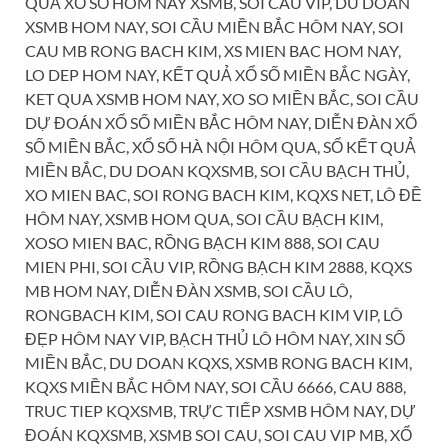
QUẢ XỔ SỐ HÔM NAY XSMB, SOI CAU VIP, DU DOAN
XSMB HOM NAY, SOI CẦU MIỀN BẮC HÔM NAY, SOI
CAU MB RONG BACH KIM, XS MIEN BAC HOM NAY,
LO DEP HOM NAY, KẾT QUẢ XỔ SỐ MIỀN BẮC NGÀY,
KET QUA XSMB HOM NAY, XO SO MIỀN BẮC, SOI CẦU
DỰ ĐOÁN XỔ SỐ MIỀN BẮC HÔM NAY, DIỄN ĐÀN XỔ
SỐ MIỀN BẮC, XỔ SỐ HÀ NỘI HÔM QUA, SỔ KẾT QUẢ
MIỀN BẮC, DU DOAN KQXSMB, SOI CẦU BẠCH THỦ,
XO MIEN BAC, SOI RONG BACH KIM, KQXS NET, LÔ ĐỀ
HÔM NAY, XSMB HOM QUA, SOI CẦU BẠCH KIM,
XOSO MIEN BAC, RỒNG BẠCH KIM 888, SOI CAU
MIEN PHI, SOI CẦU VIP, RỒNG BẠCH KIM 2888, KQXS
MB HOM NAY, DIỄN ĐÀN XSMB, SOI CẦU LÔ,
RONGBACH KIM, SOI CAU RONG BACH KIM VIP, LÔ
ĐẸP HÔM NAY VIP, BẠCH THỦ LÔ HÔM NAY, XIN SỐ
MIỀN BẮC, DU DOAN KQXS, XSMB RONG BACH KIM,
KQXS MIỀN BẮC HÔM NAY, SOI CẦU 6666, CAU 888,
TRUC TIEP KQXSMB, TRỰC TIẾP XSMB HÔM NAY, DỰ
ĐOÁN KQXSMB, XSMB SOI CAU, SOI CAU VIP MB, XỔ