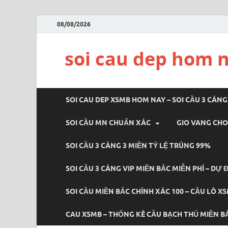
08/08/2026
soi cau dep hom n
SOI CAU DEP XSMB HOM NAY – SOI CẦU 3 CÀNG
SOI CẦU MN CHUẨN XÁC
GIO VANG CHO
SOI CẦU 3 CÀNG 3 MIỀN TỶ LỆ TRÚNG 99%
SOI CẦU 3 CÀNG VIP MIỀN BẮC MIỄN PHÍ – DỰ 
SOI CẦU MIỀN BẮC CHÍNH XÁC 100 – CẦU LÔ 
CAU XSMB – THỐNG KÊ CẦU BẠCH THỦ MIỀN B