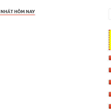
P NHẤT HÔM NAY