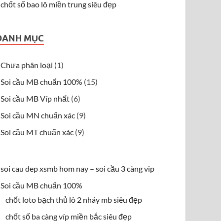
chốt số bao lô miền trung siêu đẹp
DANH MỤC
Chưa phân loại
(1)
Soi cầu MB chuẩn 100%
(15)
Soi cầu MB Víp nhất
(6)
Soi cầu MN chuẩn xác
(9)
Soi cầu MT chuẩn xác
(9)
soi cau dep xsmb hom nay – soi cầu 3 càng vip
Soi cầu MB chuẩn 100%
chốt loto bạch thủ lô 2 nháy mb siêu đẹp
chốt số ba càng víp miền bắc siêu đẹp