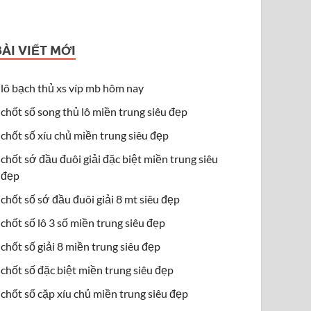
BÀI VIẾT MỚI
lô bạch thủ xs víp mb hôm nay
chốt số song thủ lô miền trung siêu đẹp
chốt số xíu chủ miền trung siêu đẹp
chốt sớ đầu đuôi giải đặc biệt miền trung siêu
đẹp
chốt số sớ đầu đuôi giải 8 mt siêu đẹp
chốt số lô 3 số miền trung siêu đẹp
chốt số giải 8 miền trung siêu đẹp
chốt số đặc biệt miền trung siêu đẹp
chốt số cặp xíu chủ miền trung siêu đẹp