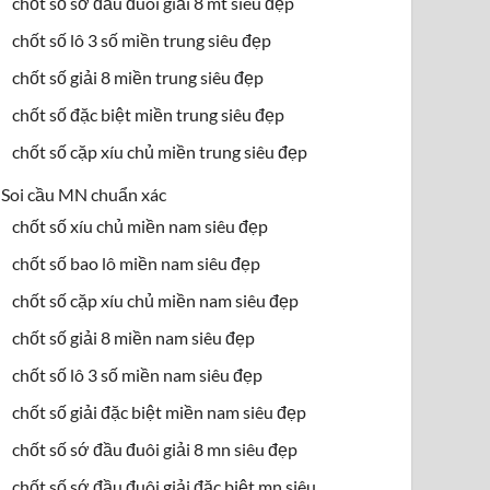
chốt số sớ đầu đuôi giải 8 mt siêu đẹp
chốt số lô 3 số miền trung siêu đẹp
chốt số giải 8 miền trung siêu đẹp
chốt số đặc biệt miền trung siêu đẹp
chốt số cặp xíu chủ miền trung siêu đẹp
Soi cầu MN chuẩn xác
chốt số xíu chủ miền nam siêu đẹp
chốt số bao lô miền nam siêu đẹp
chốt số cặp xíu chủ miền nam siêu đẹp
chốt số giải 8 miền nam siêu đẹp
chốt số lô 3 số miền nam siêu đẹp
chốt số giải đặc biệt miền nam siêu đẹp
chốt số sớ đầu đuôi giải 8 mn siêu đẹp
chốt số sớ đầu đuôi giải đặc biệt mn siêu