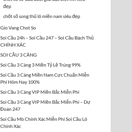
đẹp
chốt số song thủ lô miền nam siêu đẹp
Gio Vang Chot So
Soi Cầu 24h – Soi Cầu 247 – Soi Cầu Bạch Thủ
CHÍNH XÁC
SOI CẦU 3 CÀNG
Soi Cầu 3 Càng 3 Miền Tỷ Lệ Trúng 99%
Soi Cầu 3 Càng Miền Nam Cực Chuẩn Miễn
Phí Hôm Nay 100%
Soi Cầu 3 Càng VIP Miền Bắc Miễn Phí
Soi Cầu 3 Càng VIP Miền Bắc Miễn Phí – Dự
Đoán 247
Soi Cầu Mb Chính Xác Miễn Phí Soi Cầu Lô
Chính Xác