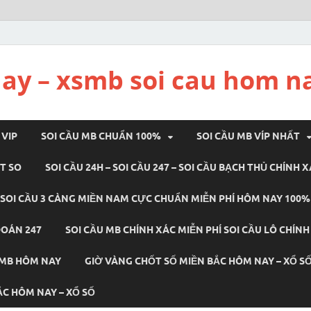
ay – xsmb soi cau hom na
 VIP
SOI CẦU MB CHUẨN 100%
SOI CẦU MB VÍP NHẤT
T SO
SOI CẦU 24H – SOI CẦU 247 – SOI CẦU BẠCH THỦ CHÍNH 
SOI CẦU 3 CÀNG MIỀN NAM CỰC CHUẨN MIỄN PHÍ HÔM NAY 100%
ĐOÁN 247
SOI CẦU MB CHÍNH XÁC MIỄN PHÍ SOI CẦU LÔ CHÍNH
XSMB HÔM NAY
GIỜ VÀNG CHỐT SỐ MIỀN BẮC HÔM NAY – XỔ SỐ
ẮC HÔM NAY – XỔ SỐ