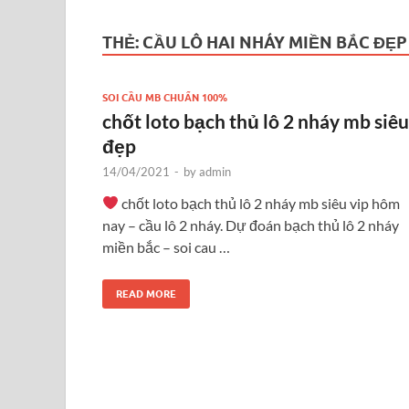
THẺ:
CẦU LÔ HAI NHÁY MIỀN BẮC ĐẸ
SOI CẦU MB CHUẨN 100%
chốt loto bạch thủ lô 2 nháy mb siêu
đẹp
14/04/2021
-
by
admin
chốt loto bạch thủ lô 2 nháy mb siêu vip hôm
nay – cầu lô 2 nháy. Dự đoán bạch thủ lô 2 nháy
miền bắc – soi cau …
READ MORE