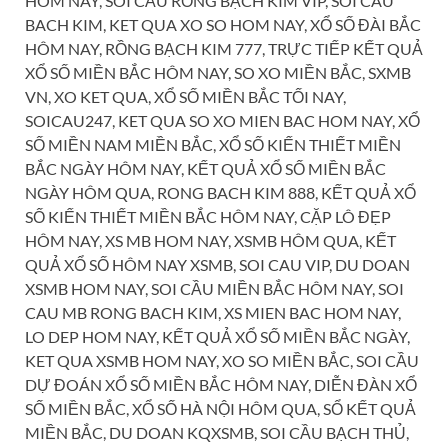
HOM NAY, SOI CẦU RỒNG BẠCH KIM VIP, SOI CAU
BACH KIM, KET QUA XO SO HOM NAY, XỔ SỐ ĐÀI BẮC
HÔM NAY, RỒNG BẠCH KIM 777, TRỰC TIẾP KẾT QUẢ
XỔ SỐ MIỀN BẮC HÔM NAY, SO XO MIỀN BẮC, SXMB
VN, XO KET QUA, XỔ SỐ MIỀN BẮC TỐI NAY,
SOICAU247, KET QUA SO XO MIEN BAC HOM NAY, XỔ
SỐ MIỀN NAM MIỀN BẮC, XỔ SỐ KIẾN THIẾT MIỀN
BẮC NGÀY HÔM NAY, KẾT QUẢ XỔ SỐ MIỀN BẮC
NGÀY HÔM QUA, RONG BACH KIM 888, KẾT QUẢ XỔ
SỐ KIẾN THIẾT MIỀN BẮC HÔM NAY, CẶP LÔ ĐẸP
HÔM NAY, XS MB HOM NAY, XSMB HÔM QUA, KẾT
QUẢ XỔ SỐ HÔM NAY XSMB, SOI CAU VIP, DU DOAN
XSMB HOM NAY, SOI CẦU MIỀN BẮC HÔM NAY, SOI
CAU MB RONG BACH KIM, XS MIEN BAC HOM NAY,
LO DEP HOM NAY, KẾT QUẢ XỔ SỐ MIỀN BẮC NGÀY,
KET QUA XSMB HOM NAY, XO SO MIỀN BẮC, SOI CẦU
DỰ ĐOÁN XỔ SỐ MIỀN BẮC HÔM NAY, DIỄN ĐÀN XỔ
SỐ MIỀN BẮC, XỔ SỐ HÀ NỘI HÔM QUA, SỔ KẾT QUẢ
MIỀN BẮC, DU DOAN KQXSMB, SOI CẦU BẠCH THỦ,