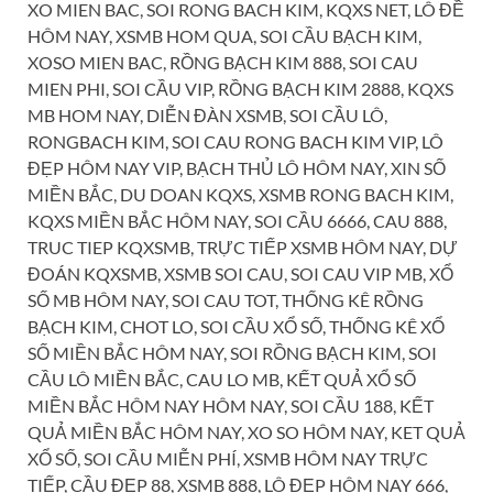
XO MIEN BAC, SOI RONG BACH KIM, KQXS NET, LÔ ĐỀ
HÔM NAY, XSMB HOM QUA, SOI CẦU BẠCH KIM,
XOSO MIEN BAC, RỒNG BẠCH KIM 888, SOI CAU
MIEN PHI, SOI CẦU VIP, RỒNG BẠCH KIM 2888, KQXS
MB HOM NAY, DIỄN ĐÀN XSMB, SOI CẦU LÔ,
RONGBACH KIM, SOI CAU RONG BACH KIM VIP, LÔ
ĐẸP HÔM NAY VIP, BẠCH THỦ LÔ HÔM NAY, XIN SỐ
MIỀN BẮC, DU DOAN KQXS, XSMB RONG BACH KIM,
KQXS MIỀN BẮC HÔM NAY, SOI CẦU 6666, CAU 888,
TRUC TIEP KQXSMB, TRỰC TIẾP XSMB HÔM NAY, DỰ
ĐOÁN KQXSMB, XSMB SOI CAU, SOI CAU VIP MB, XỔ
SỐ MB HÔM NAY, SOI CAU TOT, THỐNG KÊ RỒNG
BẠCH KIM, CHOT LO, SOI CẦU XỔ SỐ, THỐNG KÊ XỔ
SỐ MIỀN BẮC HÔM NAY, SOI RỒNG BẠCH KIM, SOI
CẦU LÔ MIỀN BẮC, CAU LO MB, KẾT QUẢ XỔ SỐ
MIỀN BẮC HÔM NAY HÔM NAY, SOI CẦU 188, KẾT
QUẢ MIỀN BẮC HÔM NAY, XO SO HÔM NAY, KET QUẢ
XỔ SỐ, SOI CẦU MIỄN PHÍ, XSMB HÔM NAY TRỰC
TIẾP, CẦU ĐẸP 88, XSMB 888, LÔ ĐẸP HÔM NAY 666,