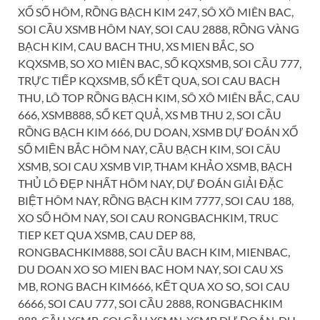
XỔ SỐ HÔM, RỒNG BẠCH KIM 247, SÔ XÔ MIÊN BAC,
SOI CẦU XSMB HÔM NAY, SOI CAU 2888, RỒNG VÀNG
BẠCH KIM, CAU BACH THU, XS MIEN BẮC, SO
KQXSMB, SO XO MIÊN BAC, SỐ KQXSMB, SOI CẦU 777,
TRỰC TIẾP KQXSMB, SỔ KẾT QUA, SOI CAU BACH
THU, LÔ TOP RỒNG BẠCH KIM, SÔ XÔ MIÊN BẮC, CAU
666, XSMB888, SỔ KET QUẢ, XS MB THU 2, SOI CẦU
RỒNG BẠCH KIM 666, DU DOAN, XSMB DỰ ĐOÁN XỔ
SỐ MIỀN BẮC HÔM NAY, CẦU BẠCH KIM, SOI CÂU
XSMB, SOI CAU XSMB VIP, THAM KHẢO XSMB, BẠCH
THỦ LÔ ĐẸP NHẤT HÔM NAY, DỰ ĐOÁN GIẢI ĐẶC
BIỆT HÔM NAY, RỒNG BẠCH KIM 7777, SOI CAU 188,
XO SỐ HÔM NAY, SOI CAU RONGBACHKIM, TRUC
TIEP KET QUA XSMB, CAU DEP 88,
RONGBACHKIM888, SOI CẦU BACH KIM, MIENBAC,
DU DOAN XO SO MIEN BAC HOM NAY, SOI CAU XS
MB, RONG BACH KIM666, KẾT QUA XO SO, SOI CAU
6666, SOI CAU 777, SOI CẦU 2888, RONGBACHKIM