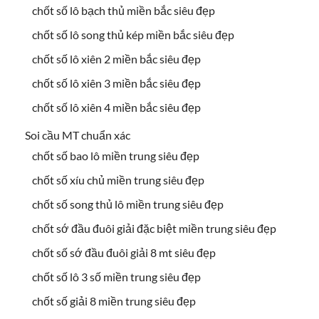
chốt số lô bạch thủ miền bắc siêu đẹp
chốt số lô song thủ kép miền bắc siêu đẹp
chốt số lô xiên 2 miền bắc siêu đẹp
chốt số lô xiên 3 miền bắc siêu đẹp
chốt số lô xiên 4 miền bắc siêu đẹp
Soi cầu MT chuẩn xác
chốt số bao lô miền trung siêu đẹp
chốt số xíu chủ miền trung siêu đẹp
chốt số song thủ lô miền trung siêu đẹp
chốt sớ đầu đuôi giải đặc biệt miền trung siêu đẹp
chốt số sớ đầu đuôi giải 8 mt siêu đẹp
chốt số lô 3 số miền trung siêu đẹp
chốt số giải 8 miền trung siêu đẹp