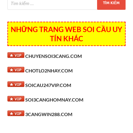
NHỮNG TRANG WEB SOI CẦU UY
TÍN KHÁC
CHUYENSOI3CANG.COM
CHOTLO2NHAY.COM
SOICAU247VIP.COM
SOI3CANGHOMNAY.COM
3CANGWIN288.COM