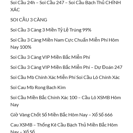
Soi Cầu 24h – Soi Cầu 247 – Soi Cầu Bạch Thủ CHÍNH
XÁC
SOI CẦU 3 CÀNG
Soi Cầu 3 Càng 3 Miền Tỷ Lệ Trúng 99%
Soi Cầu 3 Càng Miền Nam Cực Chuẩn Miễn Phí Hôm
Nay 100%
Soi Cầu 3 Càng VIP Miền Bắc Miễn Phí
Soi Cầu 3 Càng VIP Miền Bắc Miễn Phí – Dự Đoán 247
Soi Cầu Mb Chính Xác Miễn Phí Soi Cầu Lô Chính Xác
Soi Cau Mb Rong Bach Kim
Soi Cầu Miền Bắc Chính Xác 100 – Cầu Lô XSMB Hôm
Nay
Giờ Vàng Chốt Số Miền Bắc Hôm Nay – Xổ Số 666
Cau XSMB – Thống Kê Cầu Bạch Thủ Miền Bắc Hôm
Nay – Xổ Số