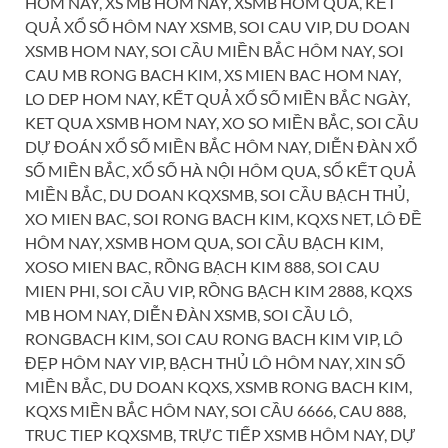
HÔM NAY, XS MB HOM NAY, XSMB HÔM QUA, KẾT
QUẢ XỔ SỐ HÔM NAY XSMB, SOI CAU VIP, DU DOAN
XSMB HOM NAY, SOI CẦU MIỀN BẮC HÔM NAY, SOI
CAU MB RONG BACH KIM, XS MIEN BAC HOM NAY,
LO DEP HOM NAY, KẾT QUẢ XỔ SỐ MIỀN BẮC NGÀY,
KET QUA XSMB HOM NAY, XO SO MIỀN BẮC, SOI CẦU
DỰ ĐOÁN XỔ SỐ MIỀN BẮC HÔM NAY, DIỄN ĐÀN XỔ
SỐ MIỀN BẮC, XỔ SỐ HÀ NỘI HÔM QUA, SỔ KẾT QUẢ
MIỀN BẮC, DU DOAN KQXSMB, SOI CẦU BẠCH THỦ,
XO MIEN BAC, SOI RONG BACH KIM, KQXS NET, LÔ ĐỀ
HÔM NAY, XSMB HOM QUA, SOI CẦU BẠCH KIM,
XOSO MIEN BAC, RỒNG BẠCH KIM 888, SOI CAU
MIEN PHI, SOI CẦU VIP, RỒNG BẠCH KIM 2888, KQXS
MB HOM NAY, DIỄN ĐÀN XSMB, SOI CẦU LÔ,
RONGBACH KIM, SOI CAU RONG BACH KIM VIP, LÔ
ĐẸP HÔM NAY VIP, BẠCH THỦ LÔ HÔM NAY, XIN SỐ
MIỀN BẮC, DU DOAN KQXS, XSMB RONG BACH KIM,
KQXS MIỀN BẮC HÔM NAY, SOI CẦU 6666, CAU 888,
TRUC TIEP KQXSMB, TRỰC TIẾP XSMB HÔM NAY, DỰ