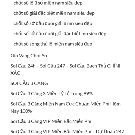
chốt số lô 3 số miền nam siêu đẹp
chốt số giải đặc biệt miền nam siêu đẹp
chốt số sớ đầu đuôi giải 8 mn siêu đẹp
chốt số sớ đầu đuôi giải đặc biệt mn siêu đẹp
chốt số song thủ lô miền nam siêu đẹp
Gio Vang Chot So
Soi Cầu 24h – Soi Cầu 247 – Soi Cầu Bạch Thủ CHÍNH
XÁC
SOI CẦU 3 CÀNG
Soi Cầu 3 Càng 3 Miền Tỷ Lệ Trúng 99%
Soi Cầu 3 Càng Miền Nam Cực Chuẩn Miễn Phí Hôm
Nay 100%
Soi Cầu 3 Càng VIP Miền Bắc Miễn Phí
Soi Cầu 3 Càng VIP Miền Bắc Miễn Phí – Dự Đoán 247