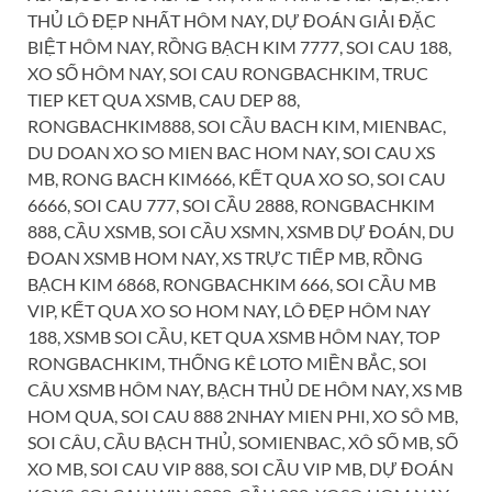
THỦ LÔ ĐẸP NHẤT HÔM NAY, DỰ ĐOÁN GIẢI ĐẶC
BIỆT HÔM NAY, RỒNG BẠCH KIM 7777, SOI CAU 188,
XO SỐ HÔM NAY, SOI CAU RONGBACHKIM, TRUC
TIEP KET QUA XSMB, CAU DEP 88,
RONGBACHKIM888, SOI CẦU BACH KIM, MIENBAC,
DU DOAN XO SO MIEN BAC HOM NAY, SOI CAU XS
MB, RONG BACH KIM666, KẾT QUA XO SO, SOI CAU
6666, SOI CAU 777, SOI CẦU 2888, RONGBACHKIM
888, CẦU XSMB, SOI CẦU XSMN, XSMB DỰ ĐOÁN, DU
ĐOAN XSMB HOM NAY, XS TRỰC TIẾP MB, RỒNG
BẠCH KIM 6868, RONGBACHKIM 666, SOI CẦU MB
VIP, KẾT QUA XO SO HOM NAY, LÔ ĐẸP HÔM NAY
188, XSMB SOI CẦU, KET QUA XSMB HÔM NAY, TOP
RONGBACHKIM, THỐNG KÊ LOTO MIỀN BẮC, SOI
CÂU XSMB HÔM NAY, BẠCH THỦ DE HÔM NAY, XS MB
HOM QUA, SOI CAU 888 2NHAY MIEN PHI, XO SÔ MB,
SOI CÂU, CẦU BẠCH THỦ, SOMIENBAC, XÔ SỐ MB, SỐ
XO MB, SOI CAU VIP 888, SOI CẦU VIP MB, DỰ ĐOÁN