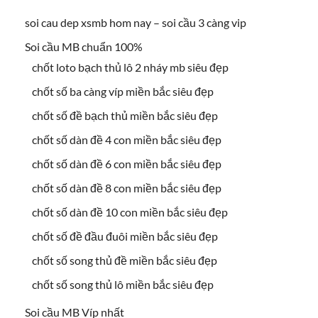
soi cau dep xsmb hom nay – soi cầu 3 càng vip
Soi cầu MB chuẩn 100%
chốt loto bạch thủ lô 2 nháy mb siêu đẹp
chốt số ba càng víp miền bắc siêu đẹp
chốt số đề bạch thủ miền bắc siêu đẹp
chốt số dàn đề 4 con miền bắc siêu đẹp
chốt số dàn đề 6 con miền bắc siêu đẹp
chốt số dàn đề 8 con miền bắc siêu đẹp
chốt số dàn đề 10 con miền bắc siêu đẹp
chốt số đề đầu đuôi miền bắc siêu đẹp
chốt số song thủ đề miền bắc siêu đẹp
chốt số song thủ lô miền bắc siêu đẹp
Soi cầu MB Víp nhất