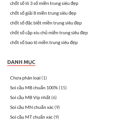
chốt số lô 3 số miền trung siêu đẹp
chốt số giải 8 miền trung siêu đẹp
chốt số đặc biệt miền trung siêu đẹp
chốt số cặp xíu chủ miền trung siêu đẹp
chốt số bao lô miền trung siêu đẹp
DANH MỤC
Chưa phân loại
(1)
Soi cầu MB chuẩn 100%
(15)
Soi cầu MB Víp nhất
(6)
Soi cầu MN chuẩn xác
(9)
Soi cầu MT chuẩn xác
(9)