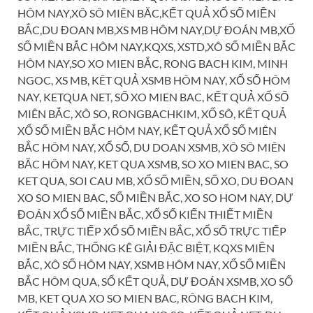
HÔM NAY,XÔ SÔ MIÊN BĂC,KẾT QUẢ XỔ SỐ MIỀN
BẮC,DU ĐOAN MB,XS MB HÔM NAY,DỰ ĐOÁN MB,XỔ
SỐ MIỀN BẮC HÔM NAY,KQXS, XSTD,XÔ SỐ MIỀN BẮC
HÔM NAY,SO XO MIEN BẮC, RONG BACH KIM, MINH
NGOC, XS MB, KÊT QUẢ XSMB HÔM NAY, XỔ SỐ HÔM
NAY, KETQUA NET, SỐ XO MIEN BAC, KẾT QUẢ XỔ SỐ
MIÊN BẮC, XÔ SO, RONGBACHKIM, XỔ SÔ, KẾT QUẢ
XỔ SỐ MIỀN BẮC HÔM NAY, KẾT QUẢ XỔ SỐ MIÊN
BẮC HÔM NAY, XỔ SỐ, DU DOAN XSMB, XÔ SÔ MIÊN
BĂC HÔM NAY, KET QUA XSMB, SO XO MIEN BAC, SO
KET QUA, SOI CAU MB, XỔ SỐ MIỀN, SỐ XO, DU ĐOAN
XO SO MIEN BAC, SỐ MIỀN BẮC, XO SO HOM NAY, DỰ
ĐOÁN XỔ SỐ MIỀN BẮC, XỔ SỐ KIẾN THIẾT MIỀN
BẮC, TRỰC TIẾP XỔ SỐ MIỀN BẮC, XỔ SỐ TRỰC TIẾP
MIỀN BẮC, THỐNG KÊ GIẢI ĐẶC BIỆT, KQXS MIỀN
BẮC, XÔ SỐ HÔM NAY, XSMB HÔM NAY, XỔ SỐ MIỀN
BẮC HÔM QUA, SỔ KẾT QUẢ, DỰ ĐOÁN XSMB, XO SỐ
MB, KET QUA XO SO MIEN BAC, RÔNG BACH KIM,