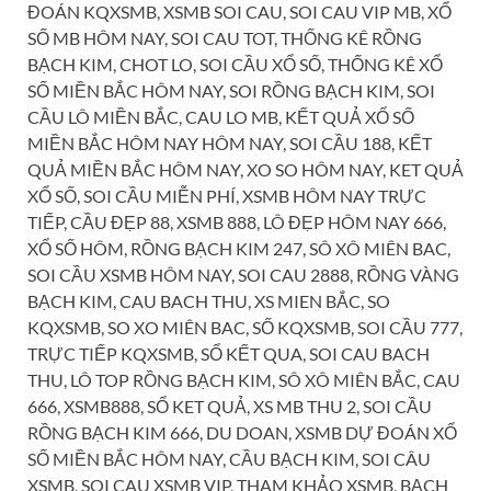
ĐOÁN KQXSMB, XSMB SOI CAU, SOI CAU VIP MB, XỔ
SỐ MB HÔM NAY, SOI CAU TOT, THỐNG KÊ RỒNG
BẠCH KIM, CHOT LO, SOI CẦU XỔ SỐ, THỐNG KÊ XỔ
SỐ MIỀN BẮC HÔM NAY, SOI RỒNG BẠCH KIM, SOI
CẦU LÔ MIỀN BẮC, CAU LO MB, KẾT QUẢ XỔ SỐ
MIỀN BẮC HÔM NAY HÔM NAY, SOI CẦU 188, KẾT
QUẢ MIỀN BẮC HÔM NAY, XO SO HÔM NAY, KET QUẢ
XỔ SỐ, SOI CẦU MIỄN PHÍ, XSMB HÔM NAY TRỰC
TIẾP, CẦU ĐẸP 88, XSMB 888, LÔ ĐẸP HÔM NAY 666,
XỔ SỐ HÔM, RỒNG BẠCH KIM 247, SÔ XÔ MIÊN BAC,
SOI CẦU XSMB HÔM NAY, SOI CAU 2888, RỒNG VÀNG
BẠCH KIM, CAU BACH THU, XS MIEN BẮC, SO
KQXSMB, SO XO MIÊN BAC, SỐ KQXSMB, SOI CẦU 777,
TRỰC TIẾP KQXSMB, SỔ KẾT QUA, SOI CAU BACH
THU, LÔ TOP RỒNG BẠCH KIM, SÔ XÔ MIÊN BẮC, CAU
666, XSMB888, SỔ KET QUẢ, XS MB THU 2, SOI CẦU
RỒNG BẠCH KIM 666, DU DOAN, XSMB DỰ ĐOÁN XỔ
SỐ MIỀN BẮC HÔM NAY, CẦU BẠCH KIM, SOI CÂU
XSMB, SOI CAU XSMB VIP, THAM KHẢO XSMB, BẠCH