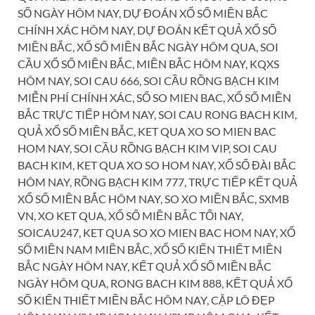
SỐ NGÀY HÔM NAY, DỰ ĐOÁN XỔ SỐ MIỀN BẮC
CHÍNH XÁC HÔM NAY, DỰ ĐOÁN KẾT QUẢ XỔ SỐ
MIỀN BẮC, XỔ SỐ MIỀN BẮC NGÀY HÔM QUA, SOI
CẦU XỔ SỐ MIỀN BẮC, MIỀN BẮC HÔM NAY, KQXS
HÔM NAY, SOI CAU 666, SOI CẦU RỒNG BẠCH KIM
MIỄN PHÍ CHÍNH XÁC, SỐ SO MIEN BAC, XỔ SỐ MIỀN
BẮC TRỰC TIẾP HÔM NAY, SOI CAU RONG BACH KIM,
QUẢ XỔ SỐ MIỀN BẮC, KET QUA XO SO MIEN BAC
HOM NAY, SOI CẦU RỒNG BẠCH KIM VIP, SOI CAU
BACH KIM, KET QUA XO SO HOM NAY, XỔ SỐ ĐÀI BẮC
HÔM NAY, RỒNG BẠCH KIM 777, TRỰC TIẾP KẾT QUẢ
XỔ SỐ MIỀN BẮC HÔM NAY, SO XO MIỀN BẮC, SXMB
VN, XO KET QUA, XỔ SỐ MIỀN BẮC TỐI NAY,
SOICAU247, KET QUA SO XO MIEN BAC HOM NAY, XỔ
SỐ MIỀN NAM MIỀN BẮC, XỔ SỐ KIẾN THIẾT MIỀN
BẮC NGÀY HÔM NAY, KẾT QUẢ XỔ SỐ MIỀN BẮC
NGÀY HÔM QUA, RONG BACH KIM 888, KẾT QUẢ XỔ
SỐ KIẾN THIẾT MIỀN BẮC HÔM NAY, CẶP LÔ ĐẸP