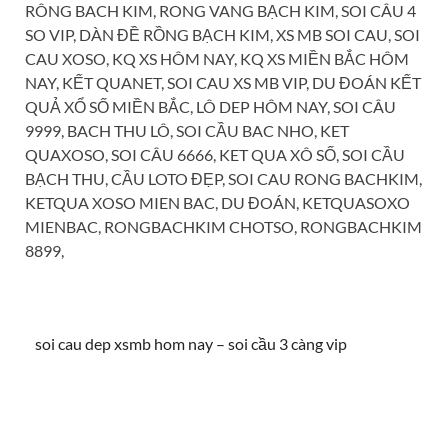
RÔNG BACH KIM, RONG VANG BẠCH KIM, SOI CÂU 4
SO VIP, DÀN ĐỀ RỒNG BẠCH KIM, XS MB SOI CAU, SOI
CAU XOSO, KQ XS HÔM NAY, KQ XS MIỀN BẮC HÔM
NAY, KẾT QUANET, SOI CAU XS MB VIP, DU ĐOÁN KẾT
QUẢ XỔ SỐ MIỀN BẮC, LÔ DEP HÔM NAY, SOI CÂU
9999, BACH THU LÔ, SOI CẦU BAC NHO, KET
QUAXOSO, SOI CÂU 6666, KET QUA XÔ SỐ, SOI CẦU
BẠCH THU, CẦU LOTO ĐẸP, SOI CAU RONG BACHKIM,
KETQUA XOSO MIEN BAC, DU ĐOÁN, KETQUASOXO
MIENBAC, RONGBACHKIM CHOTSO, RONGBACHKIM
8899,
soi cau dep xsmb hom nay – soi cầu 3 càng vip