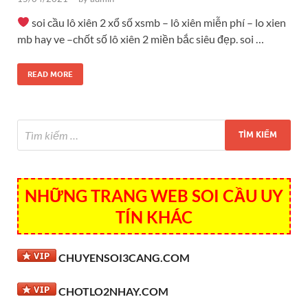
soi cầu lô xiên 2 xổ số xsmb – lô xiên miễn phí – lo xien
mb hay ve –chốt số lô xiên 2 miền bắc siêu đẹp. soi …
READ MORE
NHỮNG TRANG WEB SOI CẦU UY
TÍN KHÁC
CHUYENSOI3CANG.COM
CHOTLO2NHAY.COM