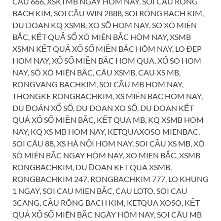
CẦU 666, XSKTMB NGÀY HÔM NAY, SOI CÂU RÔNG
BACH KIM, SOI CẦU WIN 2888, SOI RÔNG BACH KIM,
DU DOAN KQ XSMB, XO SỐ HOM NAY, SO XÔ MIÊN
BẮC, KẾT QUẢ SỔ XÔ MIÊN BẮC HÔM NAY, XSMB
XSMN KẾT QUẢ XỐ SỐ MIỀN BẮC HÔM NAY, LO ĐEP
HOM NAY, XỔ SỐ MIỀN BẮC HOM QUA, XỔ SO HOM
NAY, SÔ XÔ MIÊN BÂC, CÂU XSMB, CAU XS MB,
RONGVANG BACHKIM, SOI CẦU MB HOM NAY,
THONGKE RONGBACHKIM, XS MIÊN BAC HOM NAY,
DU ĐOÁN XỔ SỐ, DU DOAN XO SỐ, DU DOAN KẾT
QUẢ XỔ SỐ MIỀN BẮC, KẾT QUA MB, KQ XSMB HOM
NAY, KQ XS MB HOM NAY, KETQUAXOSO MIENBAC,
SOI CÂU 88, XS HÀ NỘI HOM NAY, SOI CẦU XS MB, XÔ
SÔ MIÊN BĂC NGAY HÔM NAY, XO MIEN BẮC, XSMB
RONGBACHKIM, DU ĐOAN KET QUA XSMB,
RONGBACHKIM 247, RONGBACHKIM 777, LO KHUNG
1 NGAY, SOI CAU MIEN BẮC, CAU LOTO, SOI CAU
3CANG, CẦU RÔNG BACH KIM, KETQUA XOSO, KẾT
QUẢ XỔ SỐ MIÊN BẮC NGÀY HÔM NAY, SOI CÂU MB