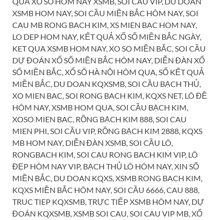
QUẢ XỔ SỐ HÔM NAY XSMB, SOI CAU VIP, DU DOAN
XSMB HOM NAY, SOI CẦU MIỀN BẮC HÔM NAY, SOI
CAU MB RONG BACH KIM, XS MIEN BAC HOM NAY,
LO DEP HOM NAY, KẾT QUẢ XỔ SỐ MIỀN BẮC NGÀY,
KET QUA XSMB HOM NAY, XO SO MIỀN BẮC, SOI CẦU
DỰ ĐOÁN XỔ SỐ MIỀN BẮC HÔM NAY, DIỄN ĐÀN XỔ
SỐ MIỀN BẮC, XỔ SỐ HÀ NỘI HÔM QUA, SỔ KẾT QUẢ
MIỀN BẮC, DU DOAN KQXSMB, SOI CẦU BẠCH THỦ,
XO MIEN BAC, SOI RONG BACH KIM, KQXS NET, LÔ ĐỀ
HÔM NAY, XSMB HOM QUA, SOI CẦU BẠCH KIM,
XOSO MIEN BAC, RỒNG BẠCH KIM 888, SOI CAU
MIEN PHI, SOI CẦU VIP, RỒNG BẠCH KIM 2888, KQXS
MB HOM NAY, DIỄN ĐÀN XSMB, SOI CẦU LÔ,
RONGBACH KIM, SOI CAU RONG BACH KIM VIP, LÔ
ĐẸP HÔM NAY VIP, BẠCH THỦ LÔ HÔM NAY, XIN SỐ
MIỀN BẮC, DU DOAN KQXS, XSMB RONG BACH KIM,
KQXS MIỀN BẮC HÔM NAY, SOI CẦU 6666, CAU 888,
TRUC TIEP KQXSMB, TRỰC TIẾP XSMB HÔM NAY, DỰ
ĐOÁN KQXSMB, XSMB SOI CAU, SOI CAU VIP MB, XỔ