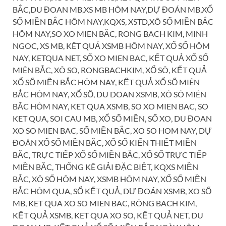
BẮC,DU ĐOAN MB,XS MB HÔM NAY,DỰ ĐOÁN MB,XỔ
SỐ MIỀN BẮC HÔM NAY,KQXS, XSTD,XÔ SỐ MIỀN BẮC
HÔM NAY,SO XO MIEN BẮC, RONG BACH KIM, MINH
NGOC, XS MB, KÊT QUẢ XSMB HÔM NAY, XỔ SỐ HÔM
NAY, KETQUA NET, SỐ XO MIEN BAC, KẾT QUẢ XỔ SỐ
MIÊN BẮC, XÔ SO, RONGBACHKIM, XỔ SÔ, KẾT QUẢ
XỔ SỐ MIỀN BẮC HÔM NAY, KẾT QUẢ XỔ SỐ MIÊN
BẮC HÔM NAY, XỔ SỐ, DU DOAN XSMB, XÔ SÔ MIÊN
BĂC HÔM NAY, KET QUA XSMB, SO XO MIEN BAC, SO
KET QUA, SOI CAU MB, XỔ SỐ MIỀN, SỐ XO, DU ĐOAN
XO SO MIEN BAC, SỐ MIỀN BẮC, XO SO HOM NAY, DỰ
ĐOÁN XỔ SỐ MIỀN BẮC, XỔ SỐ KIẾN THIẾT MIỀN
BẮC, TRỰC TIẾP XỔ SỐ MIỀN BẮC, XỔ SỐ TRỰC TIẾP
MIỀN BẮC, THỐNG KÊ GIẢI ĐẶC BIỆT, KQXS MIỀN
BẮC, XÔ SỐ HÔM NAY, XSMB HÔM NAY, XỔ SỐ MIỀN
BẮC HÔM QUA, SỔ KẾT QUẢ, DỰ ĐOÁN XSMB, XO SỐ
MB, KET QUA XO SO MIEN BAC, RÔNG BACH KIM,
KẾT QUẢ XSMB, KET QUA XO SO, KẾT QUẢ NET, DU