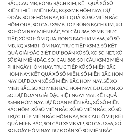
BẮC, CAU MB, RÔNG BẠCH KIM, KẾT QUẢ XỔ SỐ
KIẾN THIẾT MIỀN BẮC, KQXSMB HÔM NAY, DỰ
ĐOÁN SỐ DE HÔM NAY, KẾT QUẢ XỔ SỐ MIỀN BẮC
HÔM QUA, SOI CAU XSMB, TOP RỒNG BẠCH KIM, XỔ
SỐ HÔM NAY MIỀN BẮC, SOI CÂU 366, XSMB TRỰC
TIẾP, XỔ SỐ HÔM QUA, RONG BACH KIM 666, XỔ SỐ
MB, KQ XSMB HÔM NAY, TRỰC TIẾP XSMB, SỐ KẾT
QUẢ GIẢI ĐẶC BIỆT, DỰ ĐOÁN XỔ SỐ, XO SO NET, XỔ
SỐ ĐÀI MIỀN BẮC, SOI CAU 888, SOI CẦU XSMB MIỄN
PHÍ NGÀY HÔM NAY, TRỰC TIẾP XỔ SỐ MIỀN BẮC
HÔM NAY, KẾT QUẢ XỔ SỐ MIỀN, SỐ MIỀN BẮC HÔM
NAY, DỰ ĐOÁN XỔ SỐ MIỀN BẮC HÔM NAY, SỔ XÔ
MIÊN BẮC, SO XO MIEN BAC HOM NAY, DU DOAN XO
SO, DỰ ĐOÁN GIẢI ĐẶC BIỆT NGÀY MAI, KẾT QUẢ
XSMB HÔM NAY, DỰ ĐOÁN MIỀN BẮC, XỔ SỐ MIỀN
BẮC HÔM, XỔ SỐ MIỀN BẮC XỔ SỐ MIỀN BẮC, XỔ SỐ
TRỰC TIẾP MIỀN BẮC HÔM NAY, SOI CẦU LÔ VIP, KẾT
QUẢ MIỀN BẮC, SOI CẦU XSMB VIP, SOI CAU 366, XỔ
SỐ NGÀY HÔM NAY, DỰ ĐOÁN XỔ SỐ MIỀN BẮC