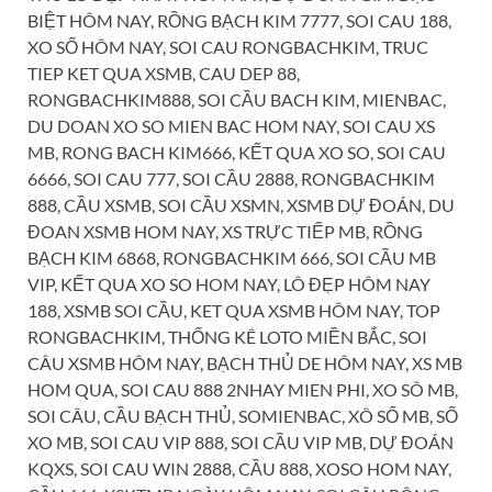
BIỆT HÔM NAY, RỒNG BẠCH KIM 7777, SOI CAU 188,
XO SỐ HÔM NAY, SOI CAU RONGBACHKIM, TRUC
TIEP KET QUA XSMB, CAU DEP 88,
RONGBACHKIM888, SOI CẦU BACH KIM, MIENBAC,
DU DOAN XO SO MIEN BAC HOM NAY, SOI CAU XS
MB, RONG BACH KIM666, KẾT QUA XO SO, SOI CAU
6666, SOI CAU 777, SOI CẦU 2888, RONGBACHKIM
888, CẦU XSMB, SOI CẦU XSMN, XSMB DỰ ĐOÁN, DU
ĐOAN XSMB HOM NAY, XS TRỰC TIẾP MB, RỒNG
BẠCH KIM 6868, RONGBACHKIM 666, SOI CẦU MB
VIP, KẾT QUA XO SO HOM NAY, LÔ ĐẸP HÔM NAY
188, XSMB SOI CẦU, KET QUA XSMB HÔM NAY, TOP
RONGBACHKIM, THỐNG KÊ LOTO MIỀN BẮC, SOI
CÂU XSMB HÔM NAY, BẠCH THỦ DE HÔM NAY, XS MB
HOM QUA, SOI CAU 888 2NHAY MIEN PHI, XO SÔ MB,
SOI CÂU, CẦU BẠCH THỦ, SOMIENBAC, XÔ SỐ MB, SỐ
XO MB, SOI CAU VIP 888, SOI CẦU VIP MB, DỰ ĐOÁN
KQXS, SOI CAU WIN 2888, CẦU 888, XOSO HOM NAY,