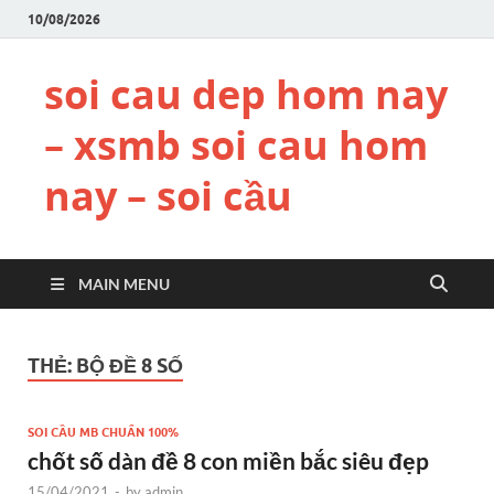
10/08/2026
soi cau dep hom nay
– xsmb soi cau hom
nay – soi cầu
MAIN MENU
THẺ:
BỘ ĐỀ 8 SỐ
SOI CẦU MB CHUẨN 100%
chốt số dàn đề 8 con miền bắc siêu đẹp
15/04/2021
-
by
admin