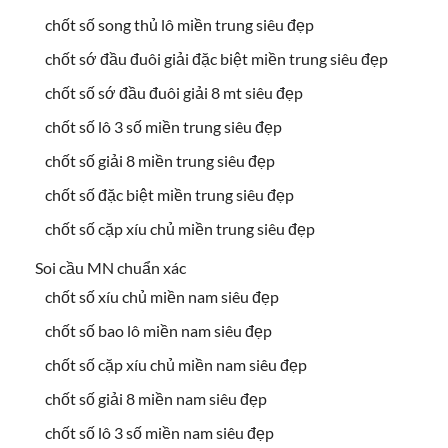
chốt số song thủ lô miền trung siêu đẹp
chốt sớ đầu đuôi giải đặc biệt miền trung siêu đẹp
chốt số sớ đầu đuôi giải 8 mt siêu đẹp
chốt số lô 3 số miền trung siêu đẹp
chốt số giải 8 miền trung siêu đẹp
chốt số đặc biệt miền trung siêu đẹp
chốt số cặp xíu chủ miền trung siêu đẹp
Soi cầu MN chuẩn xác
chốt số xíu chủ miền nam siêu đẹp
chốt số bao lô miền nam siêu đẹp
chốt số cặp xíu chủ miền nam siêu đẹp
chốt số giải 8 miền nam siêu đẹp
chốt số lô 3 số miền nam siêu đẹp