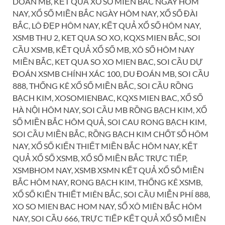
DOAN MB, KẾT QUẢ XỔ SỐ MIỀN BẮC NGÀY HÔM
NAY, XỔ SỐ MIỀN BẮC NGÀY HÔM NAY, XỔ SỐ ĐÀI
BẮC, LÔ ĐẸP HÔM NAY, KẾT QUẢ XỔ SỐ HÔM NAY,
XSMB THU 2, KET QUA SO XO, KQXS MIEN BẮC, SOI
CẦU XSMB, KẾT QUẢ XỔ SỐ MB, XÔ SỐ HÔM NAY
MIỀN BẮC, KET QUA SO XO MIEN BAC, SOI CẦU DỰ
ĐOÁN XSMB CHÍNH XÁC 100, DU ĐOÁN MB, SOI CẦU
888, THỐNG KÊ XỔ SỐ MIỀN BẮC, SOI CẦU RỒNG
BẠCH KIM, XOSOMIENBAC, KQXS MIEN BAC, XỔ SỐ
HÀ NỘI HÔM NAY, SOI CẦU MB RỒNG BẠCH KIM, XỔ
SỐ MIỀN BẮC HÔM QUẢ, SOI CAU RONG BẠCH KIM,
SOI CẦU MIỀN BẮC, RỒNG BẠCH KIM CHỐT SỐ HÔM
NAY, XỔ SỐ KIẾN THIẾT MIỀN BẮC HÔM NAY, KẾT
QUẢ XỔ SỐ XSMB, XỔ SỐ MIỀN BẮC TRỰC TIẾP,
XSMBHOM NAY, XSMB XSMN KẾT QUẢ XỔ SỐ MIỀN
BẮC HÔM NAY, RONG BẠCH KIM, THỐNG KÊ XSMB,
XỔ SỐ KIẾN THIẾT MIÊN BẮC, SOI CẦU MIỄN PHÍ 888,
XO SO MIEN BAC HOM NAY, SỔ XÔ MIÊN BẮC HÔM
NAY, SOI CẦU 666, TRỰC TIẾP KẾT QUẢ XỔ SỐ MIỀN