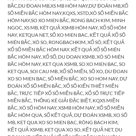
BẮC,DU ĐOAN MB,XS MB HÔM NAY,DỰ ĐOÁN MB,XỔ
SỐ MIỀN BẮC HÔM NAY,KQXS, XSTD,XÔ SỐ MIỀN BẮC
HÔM NAY,SO XO MIEN BẮC, RONG BACH KIM, MINH
NGOC, XS MB, KÊT QUẢ XSMB HÔM NAY, XỔ SỐ HÔM
NAY, KETQUA NET, SỐ XO MIEN BAC, KẾT QUẢ XỔ SỐ
MIÊN BẮC, XÔ SO, RONGBACHKIM, XỔ SÔ, KẾT QUẢ
XỔ SỐ MIỀN BẮC HÔM NAY, KẾT QUẢ XỔ SỐ MIÊN
BẮC HÔM NAY, XỔ SỐ, DU DOAN XSMB, XÔ SÔ MIÊN
BĂC HÔM NAY, KET QUA XSMB, SO XO MIEN BAC, SO
KET QUA, SOI CAU MB, XỔ SỐ MIỀN, SỐ XO, DU ĐOAN
XO SO MIEN BAC, SỐ MIỀN BẮC, XO SO HOM NAY, DỰ
ĐOÁN XỔ SỐ MIỀN BẮC, XỔ SỐ KIẾN THIẾT MIỀN
BẮC, TRỰC TIẾP XỔ SỐ MIỀN BẮC, XỔ SỐ TRỰC TIẾP
MIỀN BẮC, THỐNG KÊ GIẢI ĐẶC BIỆT, KQXS MIỀN
BẮC, XÔ SỐ HÔM NAY, XSMB HÔM NAY, XỔ SỐ MIỀN
BẮC HÔM QUA, SỔ KẾT QUẢ, DỰ ĐOÁN XSMB, XO SỐ
MB, KET QUA XO SO MIEN BAC, RÔNG BACH KIM,
KẾT QUẢ XSMB, KET QUA XO SO, KẾT QUẢ NET, DU