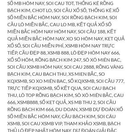
SỐ MB HÔM NAY, SOI CAU TOT, THỐNG KÊ RỒNG
BẠCH KIM, CHOT LO, SOI CẦU XỔ SỐ, THỐNG KÊ XỔ
SỐ MIỀN BẮC HÔM NAY, SOI RỒNG BẠCH KIM, SOI
CẦU LÔ MIỀN BẮC, CAU LO MB, KẾT QUẢ XỔ SỐ
MIỀN BẮC HÔM NAY HÔM NAY, SOI CẦU 188, KẾT
QUẢ MIỀN BẮC HÔM NAY, XO SO HÔM NAY, KET QUẢ
XỔ SỐ, SOI CẦU MIỄN PHÍ, XSMB HÔM NAY TRỰC
TIẾP, CẦU ĐẸP 88, XSMB 888, LÔ ĐẸP HÔM NAY 666,
XỔ SỐ HÔM, RỒNG BẠCH KIM 247, SÔ XÔ MIÊN BAC,
SOI CẦU XSMB HÔM NAY, SOI CAU 2888, RỒNG VÀNG
BẠCH KIM, CAU BACH THU, XS MIEN BẮC, SO
KQXSMB, SO XO MIÊN BAC, SỐ KQXSMB, SOI CẦU 777,
TRỰC TIẾP KQXSMB, SỔ KẾT QUA, SOI CAU BACH
THU, LÔ TOP RỒNG BẠCH KIM, SÔ XÔ MIÊN BẮC, CAU
666, XSMB888, SỔ KET QUẢ, XS MB THU 2, SOI CẦU
RỒNG BẠCH KIM 666, DU DOAN, XSMB DỰ ĐOÁN XỔ
SỐ MIỀN BẮC HÔM NAY, CẦU BẠCH KIM, SOI CÂU
XSMB, SOI CAU XSMB VIP, THAM KHẢO XSMB, BẠCH
THỦ LÔ ĐẸP NHẤT HÔM NAY, DỰ ĐOÁN GIẢI ĐẶC