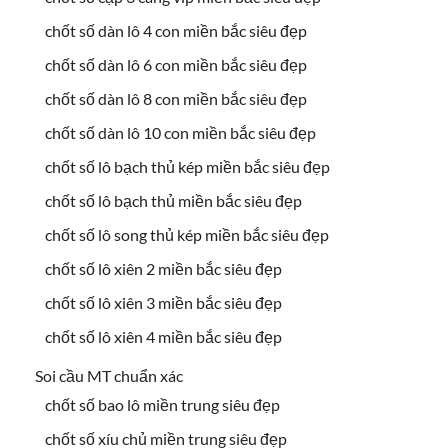
chốt số dàn lô 4 con miền bắc siêu đẹp
chốt số dàn lô 6 con miền bắc siêu đẹp
chốt số dàn lô 8 con miền bắc siêu đẹp
chốt số dàn lô 10 con miền bắc siêu đẹp
chốt số lô bạch thủ kép miền bắc siêu đẹp
chốt số lô bạch thủ miền bắc siêu đẹp
chốt số lô song thủ kép miền bắc siêu đẹp
chốt số lô xiên 2 miền bắc siêu đẹp
chốt số lô xiên 3 miền bắc siêu đẹp
chốt số lô xiên 4 miền bắc siêu đẹp
Soi cầu MT chuẩn xác
chốt số bao lô miền trung siêu đẹp
chốt số xíu chủ miền trung siêu đẹp