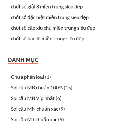
chốt số giải 8 miền trung siêu đẹp
chốt số đặc biệt miền trung siêu đẹp
chốt số cặp xíu chủ miền trung siêu đẹp
chốt số bao lô miền trung siêu đẹp
DANH MỤC
Chưa phân loại
(1)
Soi cầu MB chuẩn 100%
(15)
Soi cầu MB Víp nhất
(6)
Soi cầu MN chuẩn xác
(9)
Soi cầu MT chuẩn xác
(9)