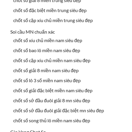
chốt số giải 8 miền trung siêu đẹp
chốt số đặc biệt miền trung siêu đẹp
chốt số cặp xíu chủ miền trung siêu đẹp
Soi cầu MN chuẩn xác
chốt số xíu chủ miền nam siêu đẹp
chốt số bao lô miền nam siêu đẹp
chốt số cặp xíu chủ miền nam siêu đẹp
chốt số giải 8 miền nam siêu đẹp
chốt số lô 3 số miền nam siêu đẹp
chốt số giải đặc biệt miền nam siêu đẹp
chốt số sớ đầu đuôi giải 8 mn siêu đẹp
chốt số sớ đầu đuôi giải đặc biệt mn siêu đẹp
chốt số song thủ lô miền nam siêu đẹp
Gio Vang Chot So