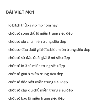
BÀI VIẾT MỚI
lô bạch thủ xs víp mb hôm nay
chốt số song thủ lô miền trung siêu đẹp
chốt số xíu chủ miền trung siêu đẹp
chốt sớ đầu đuôi giải đặc biệt miền trung siêu đẹp
chốt số sớ đầu đuôi giải 8 mt siêu đẹp
chốt số lô 3 số miền trung siêu đẹp
chốt số giải 8 miền trung siêu đẹp
chốt số đặc biệt miền trung siêu đẹp
chốt số cặp xíu chủ miền trung siêu đẹp
chốt số bao lô miền trung siêu đẹp