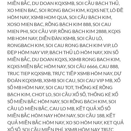
MIỀN BẮC, DU DOAN KQXSMB, SOI CẦU BẠCH THỦ,
XO MIEN BAC, SOI RONG BACH KIM, KQXS NET, LÔ ĐỀ
HÔM NAY, XSMB HOM QUA, SOI CẦU BẠCH KIM,
XOSO MIEN BAC, RỒNG BẠCH KIM 888, SOI CAU
MIEN PHI, SOI CẦU VIP, RỒNG BẠCH KIM 2888, KQXS
MB HOM NAY, DIỄN ĐÀN XSMB, SOI CẦU LÔ,
RONGBACH KIM, SOI CAU RONG BACH KIM VIP, LÔ
ĐẸP HÔM NAY VIP, BẠCH THỦ LÔ HÔM NAY, XIN SỐ
MIỀN BẮC, DU DOAN KQXS, XSMB RONG BACH KIM,
KQXS MIỀN BẮC HÔM NAY, SOI CẦU 6666, CAU 888,
TRUC TIEP KQXSMB, TRỰC TIẾP XSMB HÔM NAY, DỰ
ĐOÁN KQXSMB, XSMB SOI CAU, SOI CAU VIP MB, XỔ
SỐ MB HÔM NAY, SOI CAU TOT, THỐNG KÊ RỒNG
BẠCH KIM, CHOT LO, SOI CẦU XỔ SỐ, THỐNG KÊ XỔ
SỐ MIỀN BẮC HÔM NAY, SOI RỒNG BẠCH KIM, SOI
CẦU LÔ MIỀN BẮC, CAU LO MB, KẾT QUẢ XỔ SỐ
MIỀN BẮC HÔM NAY HÔM NAY, SOI CẦU 188, KẾT
QUẢ MIỀN BẮC HÔM NAY, XO SO HÔM NAY, KET QUẢ
XỔ SỐ, SOI CẦU MIỄN PHÍ, XSMB HÔM NAY TRỰC