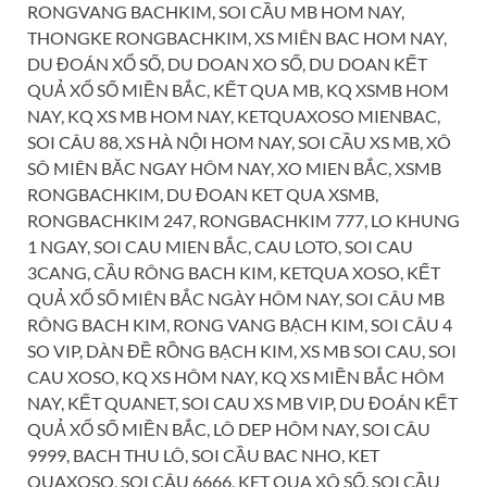
RONGVANG BACHKIM, SOI CẦU MB HOM NAY,
THONGKE RONGBACHKIM, XS MIÊN BAC HOM NAY,
DU ĐOÁN XỔ SỐ, DU DOAN XO SỐ, DU DOAN KẾT
QUẢ XỔ SỐ MIỀN BẮC, KẾT QUA MB, KQ XSMB HOM
NAY, KQ XS MB HOM NAY, KETQUAXOSO MIENBAC,
SOI CÂU 88, XS HÀ NỘI HOM NAY, SOI CẦU XS MB, XÔ
SÔ MIÊN BĂC NGAY HÔM NAY, XO MIEN BẮC, XSMB
RONGBACHKIM, DU ĐOAN KET QUA XSMB,
RONGBACHKIM 247, RONGBACHKIM 777, LO KHUNG
1 NGAY, SOI CAU MIEN BẮC, CAU LOTO, SOI CAU
3CANG, CẦU RÔNG BACH KIM, KETQUA XOSO, KẾT
QUẢ XỔ SỐ MIÊN BẮC NGÀY HÔM NAY, SOI CÂU MB
RÔNG BACH KIM, RONG VANG BẠCH KIM, SOI CÂU 4
SO VIP, DÀN ĐỀ RỒNG BẠCH KIM, XS MB SOI CAU, SOI
CAU XOSO, KQ XS HÔM NAY, KQ XS MIỀN BẮC HÔM
NAY, KẾT QUANET, SOI CAU XS MB VIP, DU ĐOÁN KẾT
QUẢ XỔ SỐ MIỀN BẮC, LÔ DEP HÔM NAY, SOI CÂU
9999, BACH THU LÔ, SOI CẦU BAC NHO, KET
QUAXOSO, SOI CÂU 6666, KET QUA XÔ SỐ, SOI CẦU