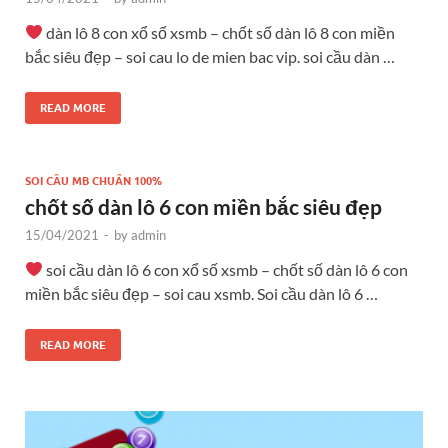
dàn lô 8 con xổ số xsmb – chốt số dàn lô 8 con miền
bắc siêu đẹp – soi cau lo de mien bac vip. soi cầu dàn …
READ MORE
SOI CẦU MB CHUẨN 100%
chốt số dàn lô 6 con miền bắc siêu đẹp
15/04/2021
-
by
admin
soi cầu dàn lô 6 con xổ số xsmb – chốt số dàn lô 6 con
miền bắc siêu đẹp – soi cau xsmb. Soi cầu dàn lô 6 …
READ MORE