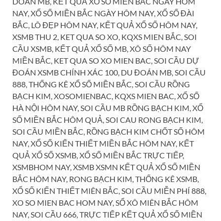
DOAN MB, KẾT QUẢ XỔ SỐ MIỀN BẮC NGÀY HÔM
NAY, XỔ SỐ MIỀN BẮC NGÀY HÔM NAY, XỔ SỐ ĐÀI
BẮC, LÔ ĐẸP HÔM NAY, KẾT QUẢ XỔ SỐ HÔM NAY,
XSMB THU 2, KET QUA SO XO, KQXS MIEN BẮC, SOI
CẦU XSMB, KẾT QUẢ XỔ SỐ MB, XÔ SỐ HÔM NAY
MIỀN BẮC, KET QUA SO XO MIEN BAC, SOI CẦU DỰ
ĐOÁN XSMB CHÍNH XÁC 100, DU ĐOÁN MB, SOI CẦU
888, THỐNG KÊ XỔ SỐ MIỀN BẮC, SOI CẦU RỒNG
BẠCH KIM, XOSOMIENBAC, KQXS MIEN BAC, XỔ SỐ
HÀ NỘI HÔM NAY, SOI CẦU MB RỒNG BẠCH KIM, XỔ
SỐ MIỀN BẮC HÔM QUẢ, SOI CAU RONG BẠCH KIM,
SOI CẦU MIỀN BẮC, RỒNG BẠCH KIM CHỐT SỐ HÔM
NAY, XỔ SỐ KIẾN THIẾT MIỀN BẮC HÔM NAY, KẾT
QUẢ XỔ SỐ XSMB, XỔ SỐ MIỀN BẮC TRỰC TIẾP,
XSMBHOM NAY, XSMB XSMN KẾT QUẢ XỔ SỐ MIỀN
BẮC HÔM NAY, RONG BẠCH KIM, THỐNG KÊ XSMB,
XỔ SỐ KIẾN THIẾT MIÊN BẮC, SOI CẦU MIỄN PHÍ 888,
XO SO MIEN BAC HOM NAY, SỔ XÔ MIÊN BẮC HÔM
NAY, SOI CẦU 666, TRỰC TIẾP KẾT QUẢ XỔ SỐ MIỀN