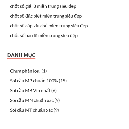
chốt số giải 8 miền trung siêu đẹp
chốt số đặc biệt miền trung siêu đẹp
chốt số cặp xíu chủ miền trung siêu đẹp
chốt số bao lô miền trung siêu đẹp
DANH MỤC
Chưa phân loại
(1)
Soi cầu MB chuẩn 100%
(15)
Soi cầu MB Víp nhất
(6)
Soi cầu MN chuẩn xác
(9)
Soi cầu MT chuẩn xác
(9)