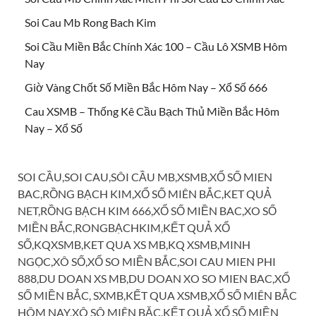
Soi Cau Mb Rong Bach Kim
Soi Cầu Miền Bắc Chính Xác 100 – Cầu Lô XSMB Hôm
Nay
Giờ Vàng Chốt Số Miền Bắc Hôm Nay – Xổ Số 666
Cau XSMB – Thống Kê Cầu Bạch Thủ Miền Bắc Hôm
Nay – Xổ Số
SOI CẦU,SOI CAU,SÔI CẦU MB,XSMB,XỔ SỐ MIEN
BAC,RỒNG BẠCH KIM,XỔ SỐ MIÊN BẮC,KET QUẢ
NET,RỒNG BẠCH KIM 666,XỔ SỐ MIỀN BAC,XO SỐ
MIỀN BẮC,RONGBẠCHKIM,KẾT QUẢ XỔ
SỐ,KQXSMB,KET QUA XS MB,KQ XSMB,MINH
NGỌC,XÔ SỐ,XỔ SO MIỀN BẮC,SOI CAU MIEN PHI
888,DU DOAN XS MB,DU DOAN XO SO MIEN BAC,XỔ
SỐ MIỀN BẮC, SXMB,KẾT QUA XSMB,XỔ SỐ MIÊN BẮC
HÔM NAY,XÔ SÔ MIÊN BĂC,KẾT QUẢ XỔ SỐ MIỀN