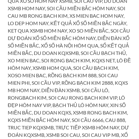
QUẢ XỔ SỐ HÔM NAY XSMB, SOI CAU VIP, DU DOAN
XSMB HOM NAY, SOI CẦU MIỀN BẮC HÔM NAY, SOI
CAU MB RONG BACH KIM, XS MIEN BAC HOM NAY,
LO DEP HOM NAY, KẾT QUẢ XỔ SỐ MIỀN BẮC NGÀY,
KET QUA XSMB HOM NAY, XO SO MIỀN BẮC, SOI CẦU
DỰ ĐOÁN XỔ SỐ MIỀN BẮC HÔM NAY, DIỄN ĐÀN XỔ
SỐ MIỀN BẮC, XỔ SỐ HÀ NỘI HÔM QUA, SỔ KẾT QUẢ
MIỀN BẮC, DU DOAN KQXSMB, SOI CẦU BẠCH THỦ,
XO MIEN BAC, SOI RONG BACH KIM, KQXS NET, LÔ ĐỀ
HÔM NAY, XSMB HOM QUA, SOI CẦU BẠCH KIM,
XOSO MIEN BAC, RỒNG BẠCH KIM 888, SOI CAU
MIEN PHI, SOI CẦU VIP, RỒNG BẠCH KIM 2888, KQXS
MB HOM NAY, DIỄN ĐÀN XSMB, SOI CẦU LÔ,
RONGBACH KIM, SOI CAU RONG BACH KIM VIP, LÔ
ĐẸP HÔM NAY VIP, BẠCH THỦ LÔ HÔM NAY, XIN SỐ
MIỀN BẮC, DU DOAN KQXS, XSMB RONG BACH KIM,
KQXS MIỀN BẮC HÔM NAY, SOI CẦU 6666, CAU 888,
TRUC TIEP KQXSMB, TRỰC TIẾP XSMB HÔM NAY, DỰ
ĐOÁN KQXSMB, XSMB SOI CAU, SOI CAU VIP MB, XỔ