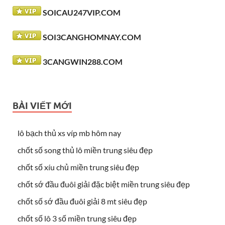
SOICAU247VIP.COM
SOI3CANGHOMNAY.COM
3CANGWIN288.COM
BÀI VIẾT MỚI
lô bạch thủ xs víp mb hôm nay
chốt số song thủ lô miền trung siêu đẹp
chốt số xíu chủ miền trung siêu đẹp
chốt sớ đầu đuôi giải đặc biệt miền trung siêu đẹp
chốt số sớ đầu đuôi giải 8 mt siêu đẹp
chốt số lô 3 số miền trung siêu đẹp