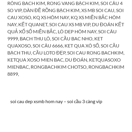
RÔNG BACH KIM, RONG VANG BẠCH KIM, SOI CÂU 4
SO VIP, DÀN ĐỀ RỒNG BẠCH KIM, XS MB SOI CAU, SOI
CAU XOSO, KQ XS HÔM NAY, KQ XS MIỀN BẮC HÔM
NAY, KẾT QUANET, SOI CAU XS MB VIP, DU ĐOÁN KẾT
QUẢ XỔ SỐ MIỀN BẮC, LÔ DEP HÔM NAY, SOI CÂU
9999, BACH THU LÔ, SOI CẦU BAC NHO, KET
QUAXOSO, SOI CÂU 6666, KET QUA XÔ SỐ, SOI CẦU
BẠCH THU, CẦU LOTO ĐẸP, SOI CAU RONG BACHKIM,
KETQUA XOSO MIEN BAC, DU ĐOÁN, KETQUASOXO
MIENBAC, RONGBACHKIM CHOTSO, RONGBACHKIM
8899,
soi cau dep xsmb hom nay – soi cầu 3 càng vip