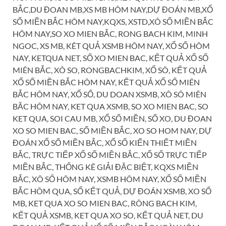
BẮC,DU ĐOAN MB,XS MB HÔM NAY,DỰ ĐOÁN MB,XỔ
SỐ MIỀN BẮC HÔM NAY,KQXS, XSTD,XÔ SỐ MIỀN BẮC
HÔM NAY,SO XO MIEN BẮC, RONG BACH KIM, MINH
NGOC, XS MB, KÊT QUẢ XSMB HÔM NAY, XỔ SỐ HÔM
NAY, KETQUA NET, SỐ XO MIEN BAC, KẾT QUẢ XỔ SỐ
MIÊN BẮC, XÔ SO, RONGBACHKIM, XỔ SÔ, KẾT QUẢ
XỔ SỐ MIỀN BẮC HÔM NAY, KẾT QUẢ XỔ SỐ MIÊN
BẮC HÔM NAY, XỔ SỐ, DU DOAN XSMB, XÔ SÔ MIÊN
BĂC HÔM NAY, KET QUA XSMB, SO XO MIEN BAC, SO
KET QUA, SOI CAU MB, XỔ SỐ MIỀN, SỐ XO, DU ĐOAN
XO SO MIEN BAC, SỐ MIỀN BẮC, XO SO HOM NAY, DỰ
ĐOÁN XỔ SỐ MIỀN BẮC, XỔ SỐ KIẾN THIẾT MIỀN
BẮC, TRỰC TIẾP XỔ SỐ MIỀN BẮC, XỔ SỐ TRỰC TIẾP
MIỀN BẮC, THỐNG KÊ GIẢI ĐẶC BIỆT, KQXS MIỀN
BẮC, XÔ SỐ HÔM NAY, XSMB HÔM NAY, XỔ SỐ MIỀN
BẮC HÔM QUA, SỔ KẾT QUẢ, DỰ ĐOÁN XSMB, XO SỐ
MB, KET QUA XO SO MIEN BAC, RÔNG BACH KIM,
KẾT QUẢ XSMB, KET QUA XO SO, KẾT QUẢ NET, DU