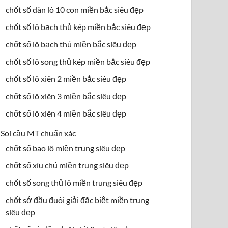
chốt số dàn lô 10 con miền bắc siêu đẹp
chốt số lô bạch thủ kép miền bắc siêu đẹp
chốt số lô bạch thủ miền bắc siêu đẹp
chốt số lô song thủ kép miền bắc siêu đẹp
chốt số lô xiên 2 miền bắc siêu đẹp
chốt số lô xiên 3 miền bắc siêu đẹp
chốt số lô xiên 4 miền bắc siêu đẹp
Soi cầu MT chuẩn xác
chốt số bao lô miền trung siêu đẹp
chốt số xíu chủ miền trung siêu đẹp
chốt số song thủ lô miền trung siêu đẹp
chốt sớ đầu đuôi giải đặc biệt miền trung
siêu đẹp