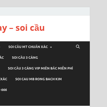
y – soi cầu
SOI CẦU MT CHUẨN XÁC
XÁC
SOI CẦU 3 CÀNG
SOI CẦU 3 CÀNG VIP MIỀN BẮC MIỄN PHÍ
 XÁC
SOI CAU MB RONG BACH KIM
 666