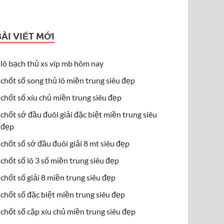
BÀI VIẾT MỚI
lô bạch thủ xs víp mb hôm nay
chốt số song thủ lô miền trung siêu đẹp
chốt số xíu chủ miền trung siêu đẹp
chốt sớ đầu đuôi giải đặc biệt miền trung siêu
đẹp
chốt số sớ đầu đuôi giải 8 mt siêu đẹp
chốt số lô 3 số miền trung siêu đẹp
chốt số giải 8 miền trung siêu đẹp
chốt số đặc biệt miền trung siêu đẹp
chốt số cặp xíu chủ miền trung siêu đẹp