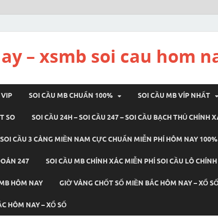
ay – xsmb soi cau hom na
 VIP
SOI CẦU MB CHUẨN 100%
SOI CẦU MB VÍP NHẤT
T SO
SOI CẦU 24H – SOI CẦU 247 – SOI CẦU BẠCH THỦ CHÍNH 
SOI CẦU 3 CÀNG MIỀN NAM CỰC CHUẨN MIỄN PHÍ HÔM NAY 100%
ĐOÁN 247
SOI CẦU MB CHÍNH XÁC MIỄN PHÍ SOI CẦU LÔ CHÍNH
XSMB HÔM NAY
GIỜ VÀNG CHỐT SỐ MIỀN BẮC HÔM NAY – XỔ SỐ
ẮC HÔM NAY – XỔ SỐ