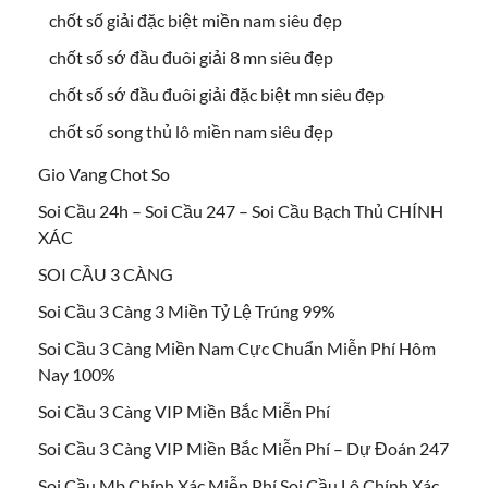
chốt số giải đặc biệt miền nam siêu đẹp
chốt số sớ đầu đuôi giải 8 mn siêu đẹp
chốt số sớ đầu đuôi giải đặc biệt mn siêu đẹp
chốt số song thủ lô miền nam siêu đẹp
Gio Vang Chot So
Soi Cầu 24h – Soi Cầu 247 – Soi Cầu Bạch Thủ CHÍNH
XÁC
SOI CẦU 3 CÀNG
Soi Cầu 3 Càng 3 Miền Tỷ Lệ Trúng 99%
Soi Cầu 3 Càng Miền Nam Cực Chuẩn Miễn Phí Hôm
Nay 100%
Soi Cầu 3 Càng VIP Miền Bắc Miễn Phí
Soi Cầu 3 Càng VIP Miền Bắc Miễn Phí – Dự Đoán 247
Soi Cầu Mb Chính Xác Miễn Phí Soi Cầu Lô Chính Xác