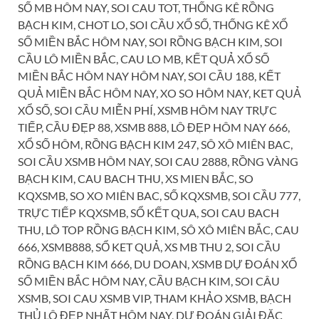
SỐ MB HÔM NAY, SOI CAU TOT, THỐNG KÊ RỒNG
BẠCH KIM, CHOT LO, SOI CẦU XỔ SỐ, THỐNG KÊ XỔ
SỐ MIỀN BẮC HÔM NAY, SOI RỒNG BẠCH KIM, SOI
CẦU LÔ MIỀN BẮC, CAU LO MB, KẾT QUẢ XỔ SỐ
MIỀN BẮC HÔM NAY HÔM NAY, SOI CẦU 188, KẾT
QUẢ MIỀN BẮC HÔM NAY, XO SO HÔM NAY, KET QUẢ
XỔ SỐ, SOI CẦU MIỄN PHÍ, XSMB HÔM NAY TRỰC
TIẾP, CẦU ĐẸP 88, XSMB 888, LÔ ĐẸP HÔM NAY 666,
XỔ SỐ HÔM, RỒNG BẠCH KIM 247, SÔ XÔ MIÊN BAC,
SOI CẦU XSMB HÔM NAY, SOI CAU 2888, RỒNG VÀNG
BẠCH KIM, CAU BACH THU, XS MIEN BẮC, SO
KQXSMB, SO XO MIÊN BAC, SỐ KQXSMB, SOI CẦU 777,
TRỰC TIẾP KQXSMB, SỔ KẾT QUA, SOI CAU BACH
THU, LÔ TOP RỒNG BẠCH KIM, SÔ XÔ MIÊN BẮC, CAU
666, XSMB888, SỔ KET QUẢ, XS MB THU 2, SOI CẦU
RỒNG BẠCH KIM 666, DU DOAN, XSMB DỰ ĐOÁN XỔ
SỐ MIỀN BẮC HÔM NAY, CẦU BẠCH KIM, SOI CÂU
XSMB, SOI CAU XSMB VIP, THAM KHẢO XSMB, BẠCH
THỦ LÔ ĐẸP NHẤT HÔM NAY, DỰ ĐOÁN GIẢI ĐẶC