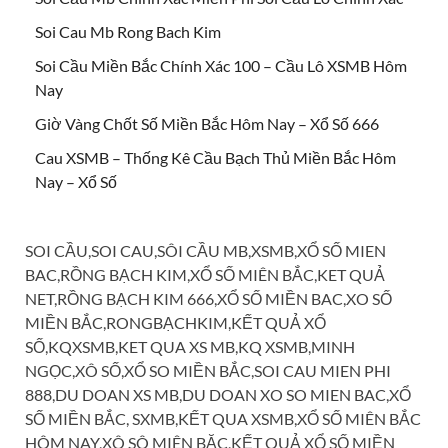
Soi Cau Mb Rong Bach Kim
Soi Cầu Miền Bắc Chính Xác 100 – Cầu Lô XSMB Hôm
Nay
Giờ Vàng Chốt Số Miền Bắc Hôm Nay – Xổ Số 666
Cau XSMB – Thống Kê Cầu Bạch Thủ Miền Bắc Hôm
Nay – Xổ Số
SOI CẦU,SOI CAU,SÔI CẦU MB,XSMB,XỔ SỐ MIEN
BAC,RỒNG BẠCH KIM,XỔ SỐ MIÊN BẮC,KET QUẢ
NET,RỒNG BẠCH KIM 666,XỔ SỐ MIỀN BAC,XO SỐ
MIỀN BẮC,RONGBẠCHKIM,KẾT QUẢ XỔ
SỐ,KQXSMB,KET QUA XS MB,KQ XSMB,MINH
NGỌC,XÔ SỐ,XỔ SO MIỀN BẮC,SOI CAU MIEN PHI
888,DU DOAN XS MB,DU DOAN XO SO MIEN BAC,XỔ
SỐ MIỀN BẮC, SXMB,KẾT QUA XSMB,XỔ SỐ MIÊN BẮC
HÔM NAY,XÔ SÔ MIÊN BĂC,KẾT QUẢ XỔ SỐ MIỀN