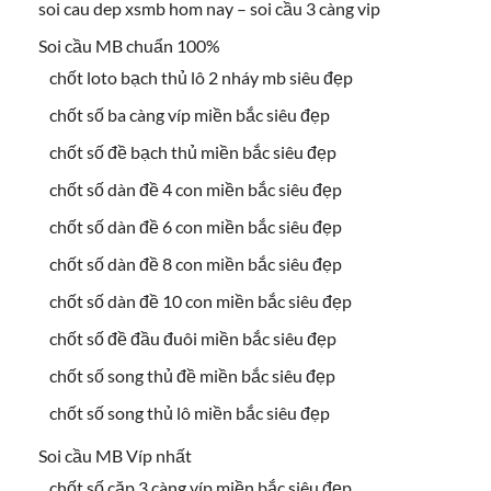
soi cau dep xsmb hom nay – soi cầu 3 càng vip
Soi cầu MB chuẩn 100%
chốt loto bạch thủ lô 2 nháy mb siêu đẹp
chốt số ba càng víp miền bắc siêu đẹp
chốt số đề bạch thủ miền bắc siêu đẹp
chốt số dàn đề 4 con miền bắc siêu đẹp
chốt số dàn đề 6 con miền bắc siêu đẹp
chốt số dàn đề 8 con miền bắc siêu đẹp
chốt số dàn đề 10 con miền bắc siêu đẹp
chốt số đề đầu đuôi miền bắc siêu đẹp
chốt số song thủ đề miền bắc siêu đẹp
chốt số song thủ lô miền bắc siêu đẹp
Soi cầu MB Víp nhất
chốt số cặp 3 càng víp miền bắc siêu đẹp