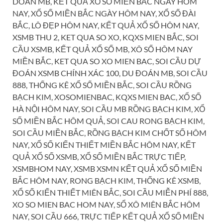
DOAN MB, KẾT QUẢ XỔ SỐ MIỀN BẮC NGÀY HÔM
NAY, XỔ SỐ MIỀN BẮC NGÀY HÔM NAY, XỔ SỐ ĐÀI
BẮC, LÔ ĐẸP HÔM NAY, KẾT QUẢ XỔ SỐ HÔM NAY,
XSMB THU 2, KET QUA SO XO, KQXS MIEN BẮC, SOI
CẦU XSMB, KẾT QUẢ XỔ SỐ MB, XÔ SỐ HÔM NAY
MIỀN BẮC, KET QUA SO XO MIEN BAC, SOI CẦU DỰ
ĐOÁN XSMB CHÍNH XÁC 100, DU ĐOÁN MB, SOI CẦU
888, THỐNG KÊ XỔ SỐ MIỀN BẮC, SOI CẦU RỒNG
BẠCH KIM, XOSOMIENBAC, KQXS MIEN BAC, XỔ SỐ
HÀ NỘI HÔM NAY, SOI CẦU MB RỒNG BẠCH KIM, XỔ
SỐ MIỀN BẮC HÔM QUẢ, SOI CAU RONG BẠCH KIM,
SOI CẦU MIỀN BẮC, RỒNG BẠCH KIM CHỐT SỐ HÔM
NAY, XỔ SỐ KIẾN THIẾT MIỀN BẮC HÔM NAY, KẾT
QUẢ XỔ SỐ XSMB, XỔ SỐ MIỀN BẮC TRỰC TIẾP,
XSMBHOM NAY, XSMB XSMN KẾT QUẢ XỔ SỐ MIỀN
BẮC HÔM NAY, RONG BẠCH KIM, THỐNG KÊ XSMB,
XỔ SỐ KIẾN THIẾT MIÊN BẮC, SOI CẦU MIỄN PHÍ 888,
XO SO MIEN BAC HOM NAY, SỔ XÔ MIÊN BẮC HÔM
NAY, SOI CẦU 666, TRỰC TIẾP KẾT QUẢ XỔ SỐ MIỀN