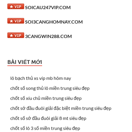
SOICAU247VIP.COM
SOI3CANGHOMNAY.COM
3CANGWIN288.COM
BÀI VIẾT MỚI
lô bạch thủ xs víp mb hôm nay
chốt số song thủ lô miền trung siêu đẹp
chốt số xíu chủ miền trung siêu đẹp
chốt sớ đầu đuôi giải đặc biệt miền trung siêu đẹp
chốt số sớ đầu đuôi giải 8 mt siêu đẹp
chốt số lô 3 số miền trung siêu đẹp